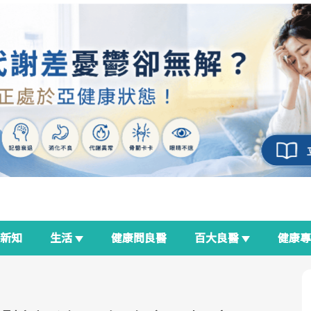
新知
生活
健康問良醫
百大良醫
健康
良醫生活祭
我與健康韌性的距離
荷爾蒙時光機
2025健檢服務大調查