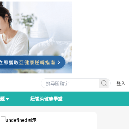
登入
專題
紐崔萊健康學堂