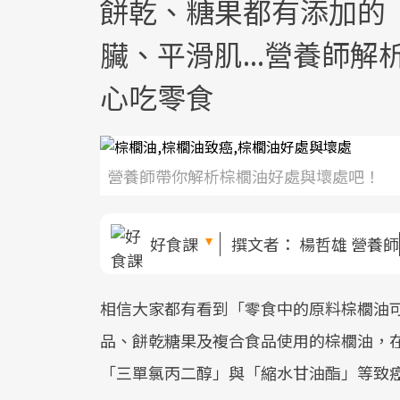
餅乾、糖果都有添加的
臟、平滑肌...營養師
心吃零食
營養師帶你解析棕櫚油好處與壞處吧！
好食課
撰文者：
楊哲雄 營養師
相信大家都有看到「零食中的原料棕櫚油
品、餅乾糖果及複合食品使用的棕櫚油，
「三單氯丙二醇」與「縮水甘油酯」等致