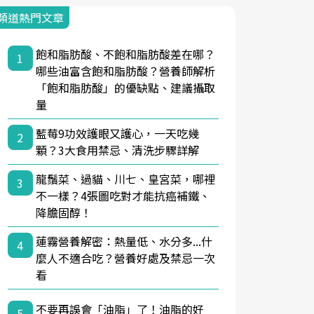
頻道熱門文章
飽和脂肪酸、不飽和脂肪酸差在哪？
1
哪些油富含飽和脂肪酸？營養師解析
「飽和脂肪酸」的優缺點、建議攝取
量
藍莓9功效護眼又護心，一天吃幾
2
顆？3大食用禁忌、清洗步驟詳解
龍鬚菜、過貓、川七、皇宮菜，哪裡
3
不一樣？4張圖吃對才能抗癌補鐵、
降膽固醇！
蓮霧營養解密：熱量低、水分多...什
4
麼人不適合吃？營養好處及禁忌一次
看
不要再誤會「油脂」了！油脂的好
5