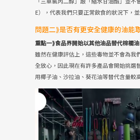
「三單氯丙二醇」跟「縮水甘油酯」並不會
E），代表我們只要正常飲食的狀況下，
問題二⟫是否有更安全健康的油能
重點一⟫食品界開始以其他油品替代棕櫚油
雖然在健康評估上，這些毒物並不會為我
全放心，因此現在有許多產品會開始挑選
用椰子油、沙拉油、葵花油等替代含量較