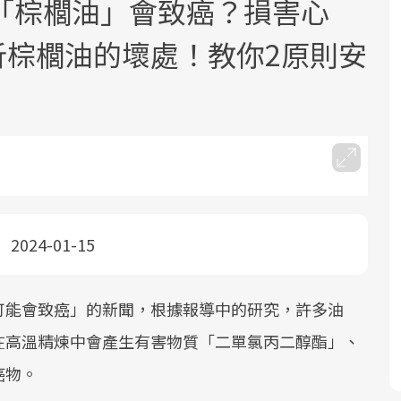
「棕櫚油」會致癌？損害心
解析棕櫚油的壞處！教你2原則安
2025年，就到良醫生活祭體驗「一站式
良醫健康網從「換季的身體變化」出
根據不同性別與年齡，帶你找到過去、
因應超高齡社會來臨，良醫健康網推動
健康新生活」，從講座、體驗到運動，
發，透過醫學觀點與日常感受的對話，
現在、未來的健康節點，理解身體的變
「2025年健檢服務大調查」，以倡議健
全面啟動你的健康革命！
建立對亞健康的認知，進而引導實際的
化，知道該如何照顧自己。
康促進為目的，深耕健康篩檢之於台灣
2024-01-15
改善行動。
民眾健康的關鍵角色，並透過問卷調
查、數據分析進行全年度報導。邀請您
一起成為台灣健康促進的推手之一！
可能會致癌」的新聞，根據報導中的研究，許多油
在高溫精煉中會產生有害物質「二單氯丙二醇酯」、
前往專題
前往專題
前往專題
前往專題
癌物。