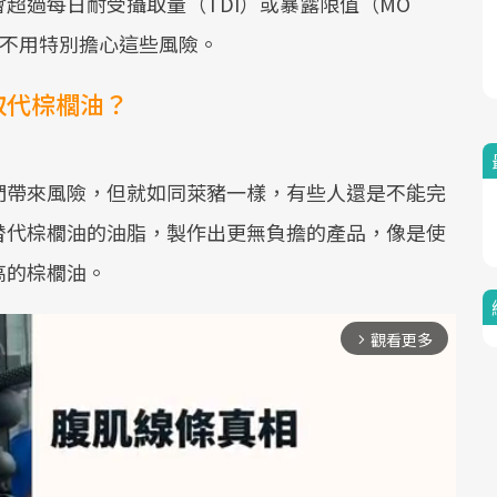
超過每日耐受攝取量（TDI）或暴露限值（MO
並不用特別擔心這些風險。
取代棕櫚油？
們帶來風險，但就如同萊豬一樣，有些人還是不能完
替代棕櫚油的油脂，製作出更無負擔的產品，像是使
高的棕櫚油。
觀看更多
arrow_forward_ios