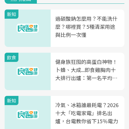
新知
過碳酸鈉怎麼用？不能洗什
麼？哪裡買？5種清潔用途
與比例一次懂
飲食
健身族狂囤的高蛋白神物！
卜蜂、大成...即食雞胸肉十
大排行出爐：第一名平均一
片不到50元
新知
冷氣、冰箱誰最耗電？2026
十大「吃電家電」排名出
爐，台電教你省下15％電力