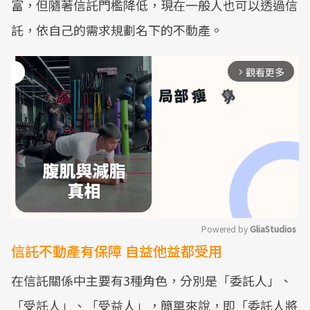
富，但隨著信託門檻降低，現在一般人也可以透過信
託，依自己的需求規劃名下的不動產。
觀看更多
arrow_forward_ios
Powered by 
GliaStudios
信託不動產有保障 自益他益都受用
Mute
在信託關係中主要有3種角色，分別是「委託人」、
「受託人」、「受益人」，簡單來說，即「委託人將