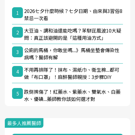
2026七夕什麼時候？七夕日期、由來與3習俗8
1
禁忌一次看
大豆油、調和油還能吃嗎？苯駢芘風波10大疑
2
問：真正該避開的是「這種用油方式」
公廁的馬桶，你敢坐嗎...》馬桶坐墊會傳染性
3
病嗎？醫師有解
不用再排隊了！抹布、濕紙巾、衛生棉...都可
4
做「布口罩」！麻醉醫師親授：3步驟DIY
跌倒擦傷了！紅藥水、紫藥水、雙氧水、白藥
5
水、優碘...藥師教你該如何選才對
最多人推薦醫師