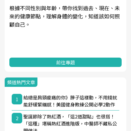
根據不同性別與年齡，帶你找到過去、現在、未
來的健康節點，理解身體的變化，知道該如何照
顧自己。
前往專題
頻道熱門文章
給總是肩頸痠痛的你》脖子這樣動，不用錢就
1
能舒緩緊繃感！美國健身教練公開必學2動作
聖誕節除了熱紅酒，「這2道甜點」也很搭！
2
「這種」堪稱熱紅酒進階版，中醫師不藏私公
開做法