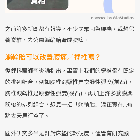
Powered by 
GliaStudios
之前許多新聞都有報導，不少民眾因為腰痛，或想保
Mute
養脊椎，去公園躺輪胎造成腰痛。
躺輪胎可以改善腰痛／脊椎嗎？
復健科醫師李炎諭指出，事實上我們的脊椎骨有既定
的排列組合，例如腰椎跟頸椎是次發性弧度(前凸)，
胸椎跟薦椎是原發性弧度(後凸)，再加上許多筋膜與
韌帶的排列組合，想靠一招「躺輪胎」矯正實在...有
點太天馬行空了。
國外研究多半是針對床墊的軟硬度，儘管有研究顯