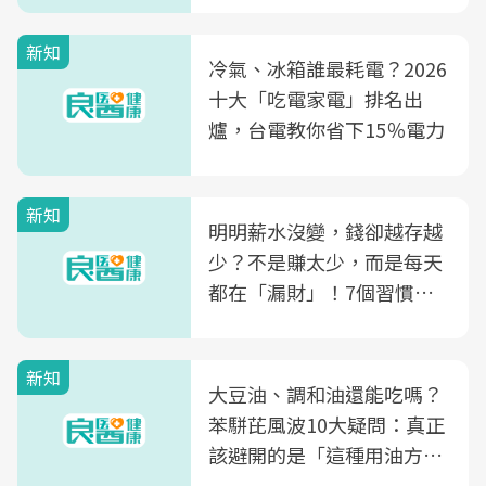
新知
冷氣、冰箱誰最耗電？2026
十大「吃電家電」排名出
爐，台電教你省下15％電力
新知
明明薪水沒變，錢卻越存越
少？不是賺太少，而是每天
都在「漏財」！7個習慣一
次看
新知
大豆油、調和油還能吃嗎？
苯駢芘風波10大疑問：真正
該避開的是「這種用油方
式」