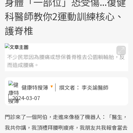
身體「一部位」恐受傷...復健
科醫師教你2運動訓練核心、
護脊椎
不少民眾因為腰痛或想保養脊椎去公園躺輪胎，反
而造成腰痛。
健康特搜簿
撰文者：
李炎諭醫師
2024-03-07
門診來了一個阿伯，走進來像極了機器人：「醫生，
我共你講，我頂禮拜腰咧痠疼，我朋友共我報會當去