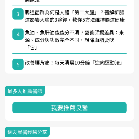
腸道菌群為何是人體「第二大腦」？醫解析腸
3
道影響大腦的3途徑，教你5方法維持腸道健康
魚油、魚肝油傻傻分不清？營養師揭差異：來
4
源、成分與功效完全不同，想降血脂要吃
「它」
改善腰背痛！每天清晨10分鐘「逆向運動法」
5
最多人推薦醫師
我要推薦良醫
網友就醫經驗分享