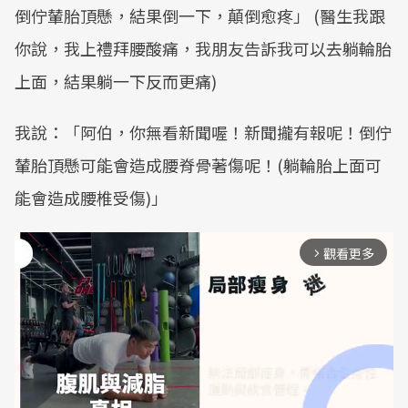
倒佇輦胎頂懸，結果倒一下，顛倒愈疼」 (醫生我跟
你說，我上禮拜腰酸痛，我朋友告訴我可以去躺輪胎
上面，結果躺一下反而更痛)
我說：「阿伯，你無看新聞喔！新聞攏有報呢！倒佇
輦胎頂懸可能會造成腰脊骨著傷呢！(躺輪胎上面可
能會造成腰椎受傷)」
觀看更多
arrow_forward_ios