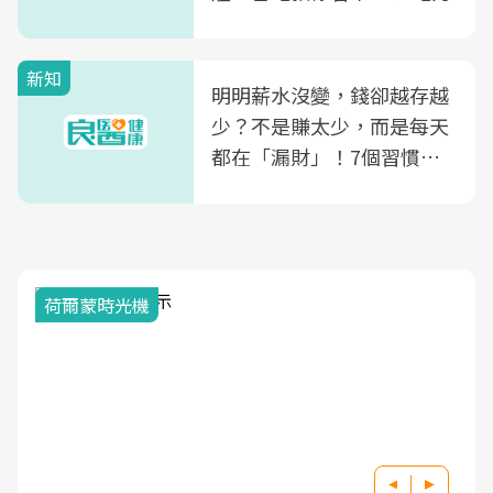
新知
明明薪水沒變，錢卻越存越
少？不是賺太少，而是每天
都在「漏財」！7個習慣一
次看
荷爾蒙時光機