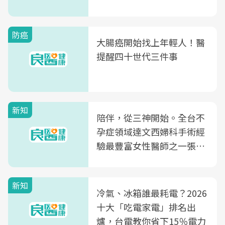
片不到50元
防癌
大腸癌開始找上年輕人！醫
提醒四十世代三件事
新知
陪伴，從三神開始。全台不
孕症領域達文西婦科手術經
驗最豐富女性醫師之一張永
玲領軍，打造全台首創「生
殖銀行概念形象館」，攜手
新知
光田醫院建構360度女性健
冷氣、冰箱誰最耗電？2026
康照護生態圈
十大「吃電家電」排名出
爐，台電教你省下15％電力