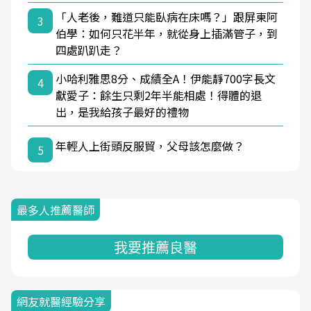
「人老後，難道只能臥病在床嗎？」跟屏東阿
3
伯學：如何只花半年，就從身上插滿管子，到
四處趴趴走？
小哈利雅思8分、成績全A！伊能靜700字長文
4
獻愛子：餘生只剩2年半能相處！得體的退
出，是我給孩子最好的禮物
年輕人上街頭反服貿，父母該怎麼做？
5
最多人推薦醫師
我要推薦良醫
網友就醫經驗分享