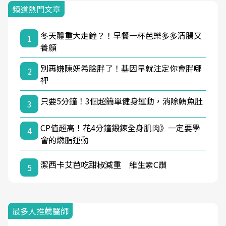
頻道熱門文章
冬天體重大走鐘？！早餐一杯芭樂多多清腸又
1
養顏
別再嫌陳妍希臉胖了！基因早就注定你會胖哪
2
裡
只要5分鐘！3個超簡單健身運動，消除鮪魚肚
3
CP值超高！花4分鐘鍛鍊全身肌肉》一定要學
4
會的燃脂運動
潔西卡艾芭吃甜椒減重 維生素C讚
5
最多人推薦醫師