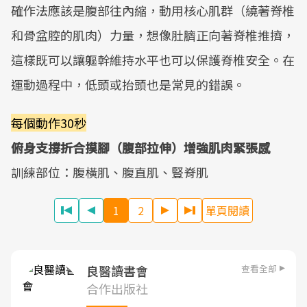
確作法應該是腹部往內縮，動用核心肌群（繞著脊椎
和骨盆腔的肌肉）力量，想像肚臍正向著脊椎推擠，
這樣既可以讓軀幹維持水平也可以保護脊椎安全。在
運動過程中，低頭或抬頭也是常見的錯誤。
每個動作30秒
俯身支撐折合摸腳（腹部拉伸）增強肌肉緊張感
訓練部位：腹橫肌、腹直肌、豎脊肌
1
2
單頁閱讀
查看全部
良醫讀書會
合作出版社