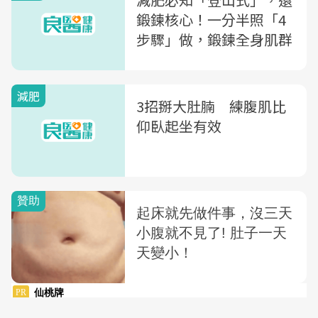
鍛鍊核心！一分半照「4
步驟」做，鍛鍊全身肌群
減肥
3招掰大肚腩 練腹肌比
仰臥起坐有效