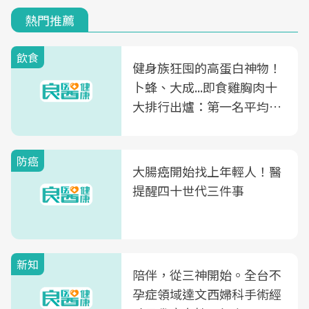
熱門推薦
飲食
健身族狂囤的高蛋白神物！
卜蜂、大成...即食雞胸肉十
大排行出爐：第一名平均一
片不到50元
防癌
大腸癌開始找上年輕人！醫
提醒四十世代三件事
新知
陪伴，從三神開始。全台不
孕症領域達文西婦科手術經