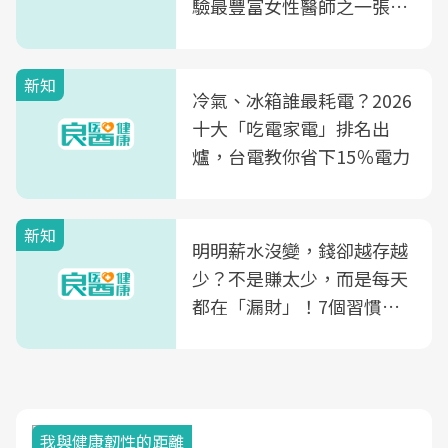
驗最豐富女性醫師之一張永
玲領軍，打造全台首創「生
殖銀行概念形象館」，攜手
新知
光田醫院建構360度女性健
冷氣、冰箱誰最耗電？2026
康照護生態圈
十大「吃電家電」排名出
爐，台電教你省下15％電力
新知
明明薪水沒變，錢卻越存越
少？不是賺太少，而是每天
都在「漏財」！7個習慣一
次看
我與健康韌性的距離