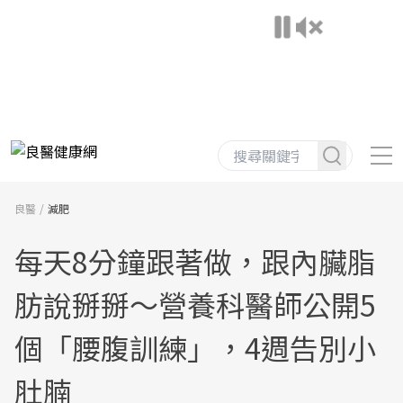
良醫
減肥
每天8分鐘跟著做，跟內臟脂
肪說掰掰～營養科醫師公開5
個「腰腹訓練」，4週告別小
肚腩