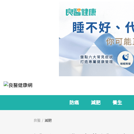
防癌
減肥
養生
良醫
減肥