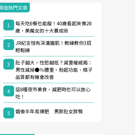
頻道熱門文章
每天吃6餐也能瘦！40歲看起來像28
1
歲，美魔女的十大養成術
JR紀言愷有深溝腹肌！教練教你3招
2
輕鬆練
肚子越大，性慾越低？減重權威揭：
3
男性減掉●％體重，勃起功能、精子
品質都有機會改善
這8種夜市美食，減肥時也可以放心
4
吃！
婚後半年易爆肥 男胖肚女胖臀
5