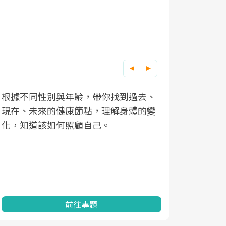
根據不同性別與年齡，帶你找到過去、
因應超高齡
現在、未來的健康節點，理解身體的變
「2025
化，知道該如何照顧自己。
康促進為目
民眾健康的
查、數據分
一起成為台
前往專題