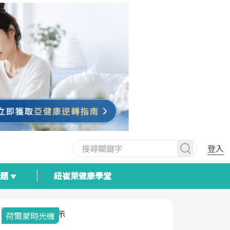
登入
專題
紐崔萊健康學堂
荷爾蒙時光機
2025健檢