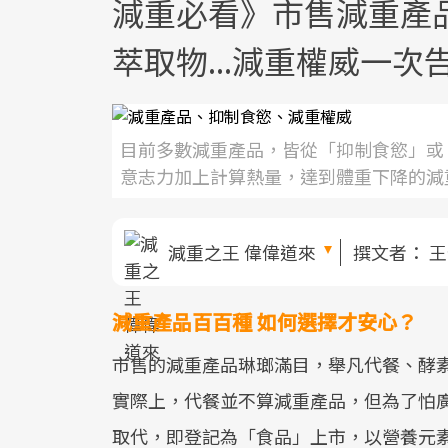
減重必看》市售減重產
萃取物...減重權威一次
目前多數減重產品，皆從「抑制食慾」或
意志力加上計算熱量，達到體重下降的減
減重之王 偉偉道來
撰文者：
王
減重產品百百種 如何選擇才安心？
市售的減重產品琳瑯滿目，舉凡代餐、酵
實際上，代餐並不算減重產品，但為了怕
取代，即登記為「食品」上市，以營養元