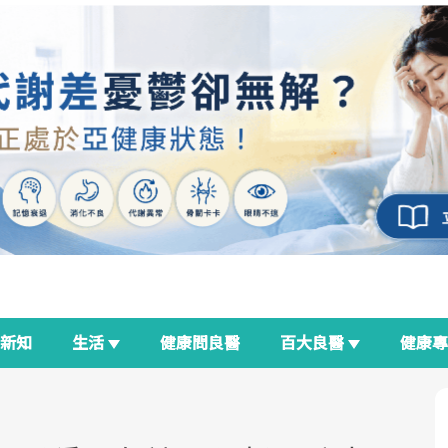
新知
生活
健康問良醫
百大良醫
健康
良醫生活祭
我與健康韌性的距離