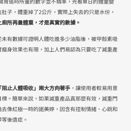
在腸胃道時所量的數字並不精準，光看單日的體重變
拉肚子，體重掉了2公斤，實際上失去的只是水份，
上廁所再量體重，才是真實的數據。
從未有數據可證明人體吃進多少油脂後，被甲殼素吸
實瘦身效果也有限，加上人們易認為只要吃了減重產
「阻止人體吸收」兩大方向著手
，讓使用者較易用意
目標。簡單來說，如果減重產品真那麼有效，減重門
過去像紅極一時的諾美婷，因含有控制情緒、心跳和
悸等後遺症。