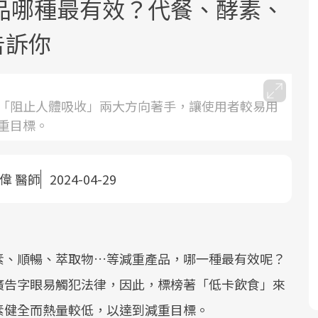
品哪種最有效？代餐、酵素、
告訴你
「阻止人體吸收」兩大方向著手，讓使用者較易用
重目標。
面對超高齡社會的浪潮，台灣正在快速
2025年，就到良醫生活祭體驗「一站式
良醫健康網從「換季的身體變化」出
邁向「健康照護」的新時代。隨著國家
健康新生活」，從講座、體驗到運動，
發，透過醫學觀點與日常感受的對話，
政策如「健康台灣推動委員會」與「長
全面啟動你的健康革命！
建立對亞健康的認知，進而引導實際的
偉 醫師
2024-04-29
照3.0」的推進，「預防醫學」已成全民
改善行動。
關注的核心議題。然而，健檢不只是醫
療院所的服務，更是民眾了解自身健康
狀況、啟動健康管理的重要起點。
素、順暢、萃取物…等減重產品，哪一種最有效呢？
廣告字眼易觸犯法律，因此，標榜著「低卡飲食」來
前往專題
前往專題
前往專題
素健全而熱量較低，以達到減重目標。