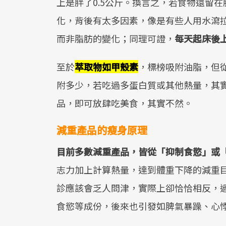
上是胖了0.5公斤。換言之，若食物還留
化，背後有太多因素，像是有些人用水瀉
而非脂肪的變化；同理可證，
每天起床後
至於
萃取物如甲殼素
，標榜吸附油脂，但
附多少，若吃過多蛋白質或其他熱量，其
品，即可放肆吃美食，其實不然。
減重產品的瘦身原理
目前多數減重產品，皆從「抑制食慾」或
志力加上計算熱量，達到體重下降的減重
診應該會乏人問津，實際上卻恰恰相反，
食慾等成份，後來也引發如脾氣暴躁、心