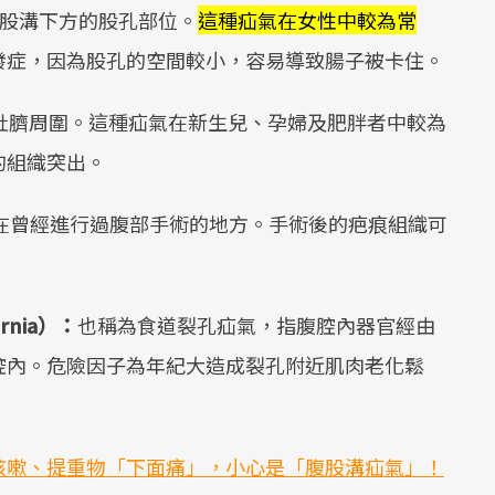
股溝下方的股孔部位。
這種疝氣在女性中較為常
發症，因為股孔的空間較小，容易導致腸子被卡住。
肚臍周圍。這種疝氣在新生兒、孕婦及肥胖者中較為
的組織突出。
在曾經進行過腹部手術的地方。手術後的疤痕組織可
。
ernia）：
也稱為食道裂孔疝氣，指腹腔內器官經由
腔內。危險因子為年紀大造成裂孔附近肌肉老化鬆
咳嗽、提重物「下面痛」，小心是「腹股溝疝氣」！