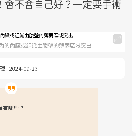
！會不會自己好？一定要手術
內的內臟或組織由腹壁的薄弱區域突出。
面對超高齡社會的浪潮，台灣正在快速
2025年，就到良醫生活祭體驗「一站式
良醫健康網從「換季的身體變化」出
邁向「健康照護」的新時代。隨著國家
健康新生活」，從講座、體驗到運動，
發，透過醫學觀點與日常感受的對話，
整理
2024-09-23
政策如「健康台灣推動委員會」與「長
全面啟動你的健康革命！
建立對亞健康的認知，進而引導實際的
照3.0」的推進，「預防醫學」已成全民
改善行動。
關注的核心議題。然而，健檢不只是醫
療院所的服務，更是民眾了解自身健康
類有哪些？
狀況、啟動健康管理的重要起點。
前往專題
前往專題
前往專題