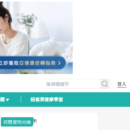
登入
專題
紐崔萊健康學堂
荷爾蒙時光機
2025健檢