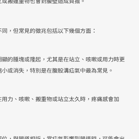
立或搬運重物也會對腹壁造成負擔。
不同，但常見的徵兆包括以下幾個方面：
明顯的腫塊或隆起，尤其是在站立、咳嗽或用力時更
縮小或消失，特別是在腹股溝疝氣中最為常見。
在用力、咳嗽、搬重物或站立太久時，疼痛感會加
部位，與腸道相近，當疝氣影響到腸道時，可能會出