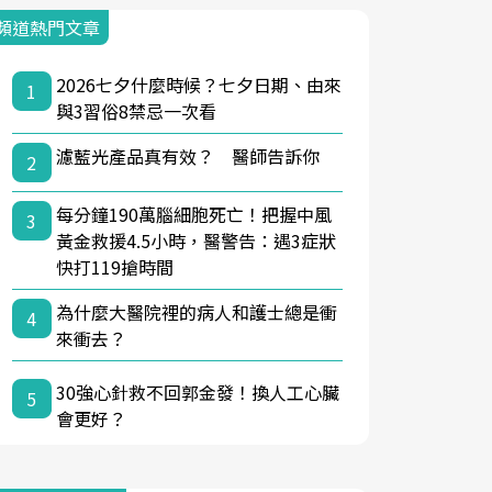
頻道熱門文章
2026七夕什麼時候？七夕日期、由來
1
與3習俗8禁忌一次看
濾藍光產品真有效？ 醫師告訴你
2
每分鐘190萬腦細胞死亡！把握中風
3
黃金救援4.5小時，醫警告：遇3症狀
快打119搶時間
為什麼大醫院裡的病人和護士總是衝
4
來衝去？
30強心針救不回郭金發！換人工心臟
5
會更好？