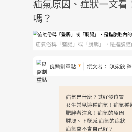
疝氣原因、症狀一文看
嗎？
疝氣俗稱「墜腸」或「脫腸」，是指腹腔
良醫劃重點
撰文者：
陳宛欣 
疝氣是什麼？其好發位置
女生常見這種疝氣！疝氣種
肥胖者注意！疝氣的原因
腫塊、下墜感 疝氣的症狀
疝氣會不會自己好？