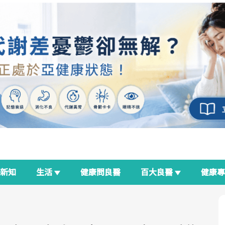
新知
生活
健康問良醫
百大良醫
健康
良醫生活祭
我與健康韌性的距離