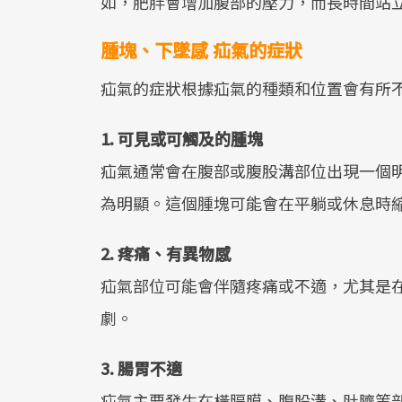
如，肥胖會增加腹部的壓力，而長時間站
腫塊、下墜感 疝氣的症狀
疝氣的症狀根據疝氣的種類和位置會有所
1. 可見或可觸及的腫塊
疝氣通常會在腹部或腹股溝部位出現一個
為明顯。這個腫塊可能會在平躺或休息時
2. 疼痛、有異物感
疝氣部位可能會伴隨疼痛或不適，尤其是
劇。
3. 腸胃不適
疝氣主要發生在橫膈膜、腹股溝、肚臍等