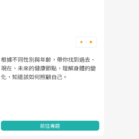
根據不同性別與年齡，帶你找到過去、
因應超高齡
現在、未來的健康節點，理解身體的變
「2025
化，知道該如何照顧自己。
康促進為目
民眾健康的
查、數據分
一起成為台
前往專題