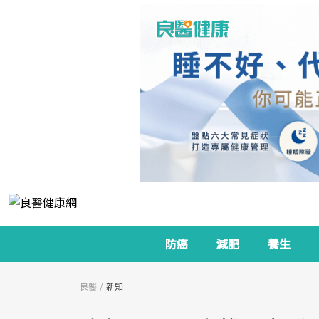
防癌
減肥
養生
良醫
新知