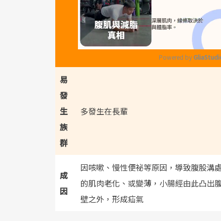
Powered by 
GliaStudi
易
M
發
u
生
多發生在長輩
t
族
e
群
因咳嗽、慢性便祕等原因，導致腹股溝
成
的肌肉老化、或變薄，小腸經由此凸出
因
壁之外，形成疝氣