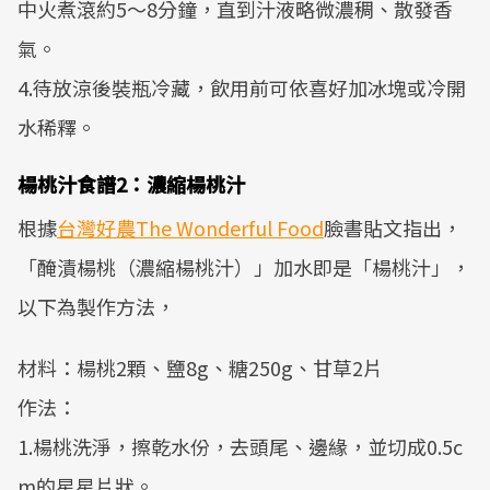
中火煮滾約5～8分鐘，直到汁液略微濃稠、散發香
氣。
4.待放涼後裝瓶冷藏，飲用前可依喜好加冰塊或冷開
水稀釋。
楊桃汁食譜2：濃縮楊桃汁
根據
台灣好農The Wonderful Food
臉書貼文指出，
「醃漬楊桃（濃縮楊桃汁）」加水即是「楊桃汁」，
以下為製作方法，
材料：楊桃2顆、鹽8g、糖250g、甘草2片
作法：
1.楊桃洗淨，擦乾水份，去頭尾、邊緣，並切成0.5c
m的星星片狀。