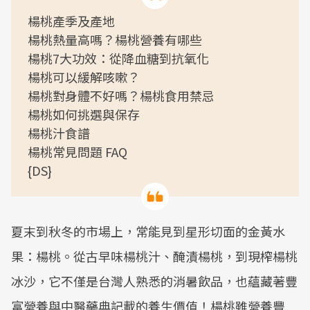
楊桃產季及產地
楊桃熱量高嗎？楊桃營養有哪些
楊桃7大功效：從降血糖到抗氧化
楊桃可以緩解咳嗽？
楊桃對身體不好嗎？楊桃食用禁忌
楊桃如何挑選與保存
楊桃汁食譜
楊桃常見問題 FAQ
{DS}
夏末到秋冬的市場上，常能見到星形切面的金黃水
果：楊桃。從古早味楊桃汁、醃漬楊桃，到現榨楊桃
冰沙，它不僅是台灣人熟悉的消暑飲品，也蘊藏著豐
富營養與中醫藥典記載的養生價值！楊桃雖營養豐