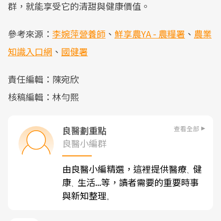
群，就能享受它的清甜與健康價值。
參考來源：
李婉萍營養師
、
鮮享農YA - 農糧署
、
農業
知識入口網
、
國健署
責任編輯：陳宛欣
核稿編輯：林勻熙
查看全部
良醫劃重點
良醫小編群
由良醫小編精選，這裡提供醫療
健
、
康
生活...等，讀者需要的重要時事
、
與新知整理
。