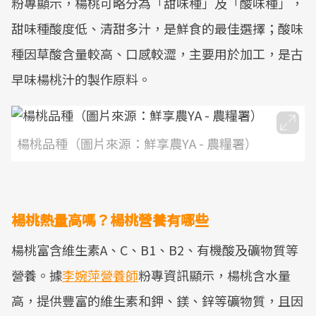
粉專顯示，楊桃可略分為「甜味種」及「酸味種」，
甜味種酸度低、清甜多汁，是鮮食的最佳選擇；酸味
種因草酸含量較高、口感較澀，主要用於加工，是古
早味楊桃汁的製作原料。
楊桃品種（圖片來源：鮮享農YA - 農糧署）
楊桃熱量高嗎？楊桃營養有哪些
楊桃富含維生素A、C、B1、B2、有機酸及礦物質等
營養。據
李婉萍營養師
粉專資訊顯示，楊桃含水量
高，提供豐富的維生素和鉀、鎂、鋅等礦物質，且因