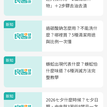
物」＋2步驟去油去漬
新知
過碳酸鈉怎麼用？不能洗什
麼？哪裡買？5種清潔用途
與比例一次懂
新知
蜈蚣出現代表什麼？蜈蚣怕
什麼味道？6種消滅方法完
整教學
新知
2026七夕什麼時候？七夕日
期、由來與3習俗8禁忌一次