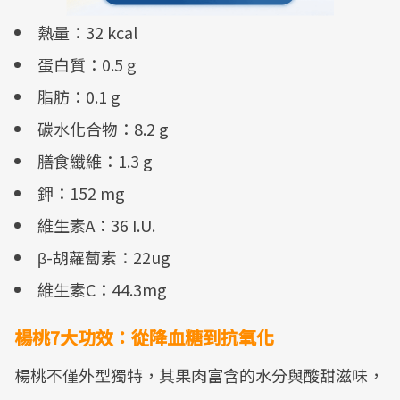
熱量：32 kcal
蛋白質：0.5 g
脂肪：0.1 g
碳水化合物：8.2 g
膳食纖維：1.3 g
鉀：152 mg
維生素A：36 I.U.
β-胡蘿蔔素：22ug
維生素C：44.3mg
楊桃7大功效：從降血糖到抗氧化
楊桃不僅外型獨特，其果肉富含的水分與酸甜滋味，