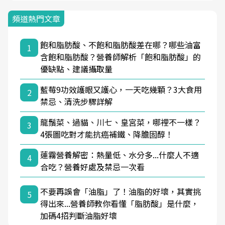
頻道熱門文章
飽和脂肪酸、不飽和脂肪酸差在哪？哪些油富
1
含飽和脂肪酸？營養師解析「飽和脂肪酸」的
優缺點、建議攝取量
藍莓9功效護眼又護心，一天吃幾顆？3大食用
2
禁忌、清洗步驟詳解
龍鬚菜、過貓、川七、皇宮菜，哪裡不一樣？
3
4張圖吃對才能抗癌補鐵、降膽固醇！
蓮霧營養解密：熱量低、水分多...什麼人不適
4
合吃？營養好處及禁忌一次看
不要再誤會「油脂」了！油脂的好壞，其實挑
5
得出來...營養師教你看懂「脂肪酸」是什麼，
加碼4招判斷油脂好壞