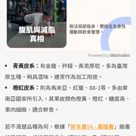
Powered by 
GliaStudios
青黃皮系：
有金龍、秤錘、青漧厚稔，多為臺灣
Mute
原生種，稍具澀味，通常作為加工用途。
橙紅皮系：
則為馬來亞、紅龍、88-1等，多由東
南亞國家所引入，其果皮顏色橙黃、橙紅，糖度高、
果肉細緻，適合鮮食。
若不清楚品種為何，根據「
鮮享農YA - 農糧署
」臉書