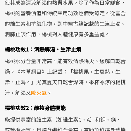
使其成為清涼解渴的熱帶水果。除了作為日常鮮食，
楊桃的營養價值和傳統藥用功效也備受肯定。從富含
的維生素和抗氧化物，到中醫古籍記載的生津止渴、
潤肺止咳作用，楊桃對人體健康有多重益處。
楊桃功效1：清熱解渴、生津止煩
楊桃水分含量非常高，能有效清熱降火、緩解口乾舌
燥。《本草綱目》上記載：「楊桃果，主風熱，生
津，止渴。」尤其夏天口乾舌燥時，來杯冰涼的楊桃
汁，解渴又
降火氣
。
楊桃功效2：維持身體機能
能提供豐富的維生素（如維生素C、A）和鉀、鎂、
鋅等礦物質，且膳食纖維含量高，有助於維持身體機