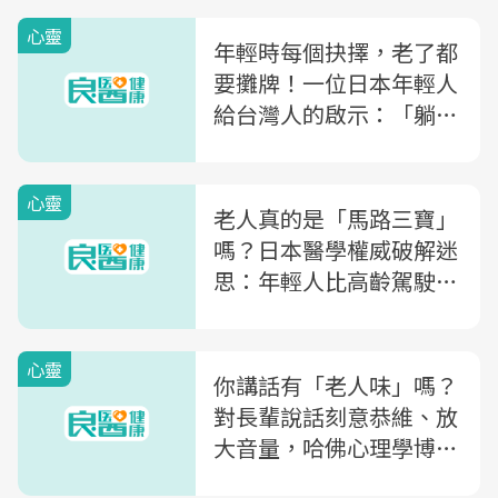
心靈
年輕時每個抉擇，老了都
要攤牌！一位日本年輕人
給台灣人的啟示：「躺平
族」該了解的6個殘酷現
實
心靈
老人真的是「馬路三寶」
嗎？日本醫學權威破解迷
思：年輕人比高齡駕駛危
險！老人放棄開車，是加
速老化的開始
心靈
你講話有「老人味」嗎？
對長輩說話刻意恭維、放
大音量，哈佛心理學博士
「5觀念」教你越活越年