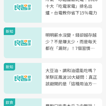
十大「吃電家電」排名出
爐，台電教你省下15％電力
新知
明明薪水沒變，錢卻越存越
少？不是賺太少，而是每天
都在「漏財」！7個習慣一
次看
新知
大豆油、調和油還能吃嗎？
苯駢芘風波10大疑問：真正
該避開的是「這種用油方
式」
飲食
豐胸只吃青木瓜？中醫說：