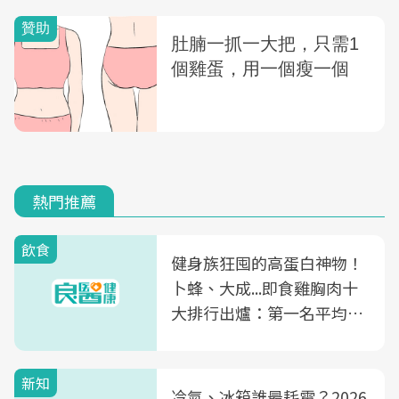
輕
熱門推薦
飲食
健身族狂囤的高蛋白神物！
卜蜂、大成...即食雞胸肉十
大排行出爐：第一名平均一
片不到50元
新知
冷氣、冰箱誰最耗電？2026