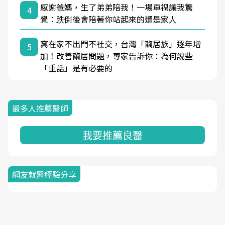
感謝爸媽，生了弟弟陪我！一場車禍讓我驚
4
覺：跌倒後會陪著你站起來的還是家人
窩在家不出門不社交，台灣「繭居族」逐年增
5
加！改善繭居問題，專家告訴你：為何說些
「重話」是有必要的
最多人推薦醫師
我要推薦良醫
網友就醫經驗分享