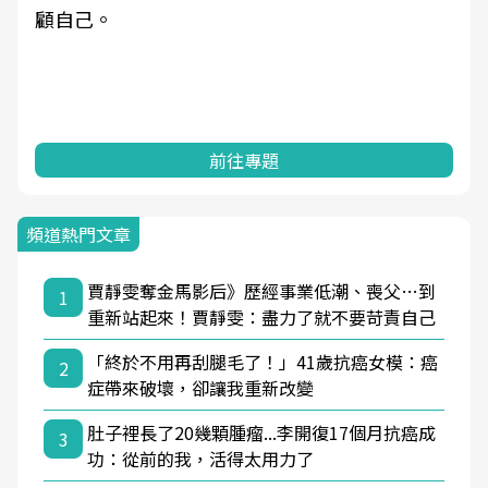
顧自己。
前往專題
頻道熱門文章
賈靜雯奪金馬影后》歷經事業低潮、喪父…到
1
重新站起來！賈靜雯：盡力了就不要苛責自己
「終於不用再刮腿毛了！」41歲抗癌女模：癌
2
症帶來破壞，卻讓我重新改變
肚子裡長了20幾顆腫瘤...李開復17個月抗癌成
3
功：從前的我，活得太用力了