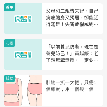
養生
父母和二姐皆失智、自己
病痛纏身又獨居，卻能活
得滿足！失智症權威劉秀
枝，73歲才領悟的一堂
課：你怎麼看待老年，它
心靈
就怎麼回應你
「以前養兒防老，現在是
養兒防己！」黃越綏：老
了想無牽無掛，一定要學
會的一件事