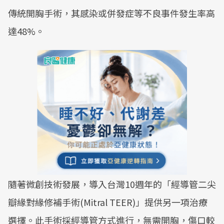
傳統開胸手術，其感染或併發症等不良事件發生率高
達48%‎。
隨著微創技術發展，導入台灣10週年的「經導管二尖
瓣緣對緣修補手術(Mitral TEER)」提供另一項治療
選擇。此手術採經導管方式進行，無需開胸，傷口較