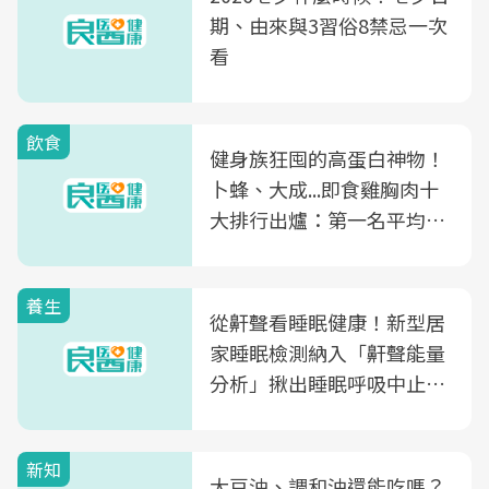
期、由來與3習俗8禁忌一次
看
飲食
健身族狂囤的高蛋白神物！
卜蜂、大成...即食雞胸肉十
大排行出爐：第一名平均一
片不到50元
養生
從鼾聲看睡眠健康！新型居
家睡眠檢測納入「鼾聲能量
分析」揪出睡眠呼吸中止症
風險
新知
大豆油、調和油還能吃嗎？