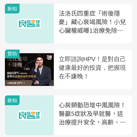
QA一次看
新知
法洛氏四重症「術後隱
憂」藏心衰竭風險！小兒
心臟權威曝1治療免除開
胸風險...健保減輕百萬負
擔
新知
心房顫動恐增中風風險！
醫籲5症狀及早就醫，這
治療提升安全，高齡、心
臟功能差都適用