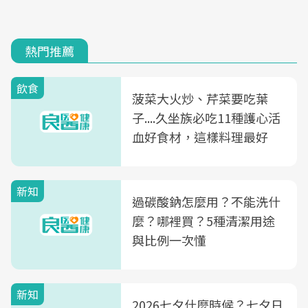
熱門推薦
飲食
菠菜大火炒、芹菜要吃葉
子....久坐族必吃11種護心活
血好食材，這樣料理最好
新知
過碳酸鈉怎麼用？不能洗什
麼？哪裡買？5種清潔用途
與比例一次懂
新知
2026七夕什麼時候？七夕日