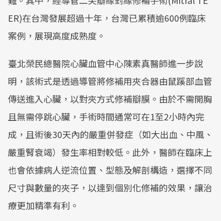
難。其中，經導管二尖瓣緣對緣修補手術(Mitral TE
ER)在台灣發展超過十年，台灣已累積逾600例臨床
案例，展現高度成熟度。
臺北榮民總醫院心臟血管中心陳素真醫師進一步說
明，該術式是透過導管將修補用夾合器由鼠蹊部血管
傳送進入心臟，以對夾方式修補瓣膜。由於不需開胸
且無需停跳心臟，手術時間通常可在1至2小時內完
成，且術後30天內的嚴重併發症（如大出血、中風、
嚴重腎衰竭）發生率相對較低。此外，醫師在臨床上
也會依據病人逆流位置、型態及解剖構造，選擇不同
尺寸與數量的夾子，以達到個別化修補的效果，讓治
療更加精準有利。