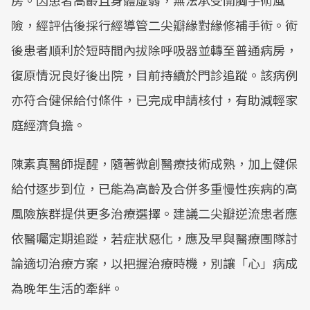
房。因患者高齡且身體虛弱，無法承受開胸手術風
險，經評估後採行經導管二尖瓣緣對緣修補手術。術
後患者順利於短時間內拔除呼吸器並轉至普通病房，
復原情況良好後出院，目前持續於門診追蹤。該病例
亦符合健保給付條件，已完成申請核付，有助減輕家
庭經濟負擔。
陳素真醫師提醒，隨著微創醫療技術成熟，加上健保
給付逐步到位，已能為高齡及合併多重慢性疾病的高
風險族群提供更多治療選擇。建議二尖瓣逆流患者應
依醫囑定期追蹤，若症狀惡化，應及早與醫療團隊討
論適切治療方案，以把握治療時機，別讓「心」病成
為晚年生活的牽絆。