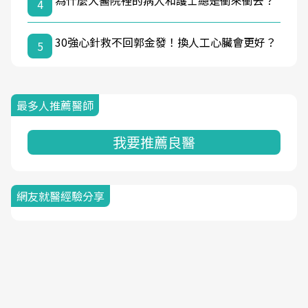
為什麼大醫院裡的病人和護士總是衝來衝去？
4
30強心針救不回郭金發！換人工心臟會更好？
5
最多人推薦醫師
我要推薦良醫
網友就醫經驗分享