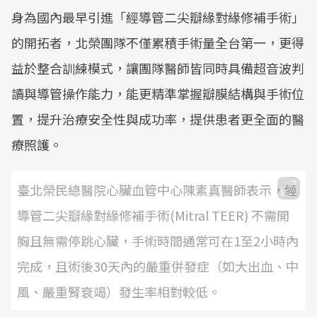
身為國內最早引進「經導管二尖瓣緣對緣修補手術」
的開拓者，北榮團隊不僅累積手術量全台第一，更得
益於整合訓練模式，讓團隊醫師皆同時具備超音波判
讀與導管操作能力，能更精準掌握瓣膜結構與手術位
置，提升治療安全性與成功率，提供患者更全面的醫
療照護。
臺北榮民總醫院心臟血管中心陳素真醫師表示，經
導管二尖瓣緣對緣修補手術(Mitral TEER) 不需開
胸且無需停跳心臟，手術時間通常可在1至2小時內
完成，且術後30天內的嚴重併發症（如大出血、中
風、嚴重腎衰竭）發生率相對較低。