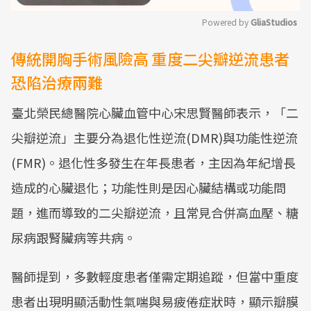
Powered by 
GliaStudios
Mute
傳統開胸手術風險高 重度二尖瓣逆流患者
恐陷治療兩難
臺北榮民總醫院心臟血管中心宋思賢醫師表示，「二
尖瓣逆流」主要分為退化性逆流(DMR)與功能性逆流
(FMR)。退化性多發生在年長患者，主因為年紀增長
造成的心臟退化；功能性則是因心臟結構或功能問
題，進而導致的二尖瓣逆流，且常見合併高血壓、糖
尿病跟腎臟病等共病。
醫師提到，多數輕度患者僅需定期追蹤，但當中重度
患者出現明顯活動性氣喘與易疲倦症狀時，顯示瓣膜