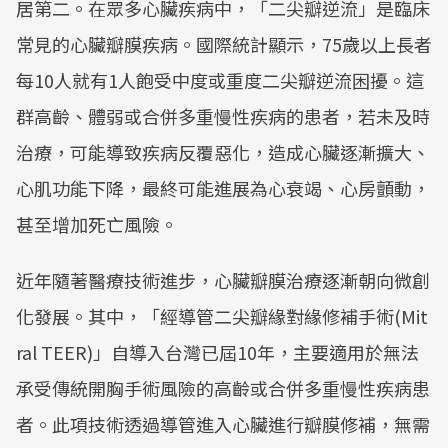
居第二。在眾多心臟疾病中，「二尖瓣逆流」是臨床
常見的心臟瓣膜疾病。國際統計顯示，75歲以上長者
每10人就有1人飽受中度或重度二尖瓣逆流困擾‎。這
群高齡、體弱或合併多重慢性疾病的患者，若未及時
治療，可能導致疾病反覆惡化，造成心臟逐漸擴大、
心肌功能下降，最終可能進展為心衰竭、心房顫動，
甚至增加死亡風險。
近年隨著醫療技術進步，心臟瓣膜治療逐漸朝向微創
化發展。其中，「經導管二尖瓣緣對緣修補手術(Mit
ral TEER)」自導入台灣已屆10年，主要適用於無法
承受傳統開胸手術風險的高齡或合併多重慢性疾病患
者。此項技術透過導管進入心臟進行瓣膜修補，無需