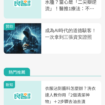
水腫？當心是「二尖瓣逆
流」！醫推1療法：不需
開胸、停心
熱門推薦
新知
衣服沾到醬料怎麼辦？洗衣
達人教你用「2個清潔神
物」＋2步驟去油去漬