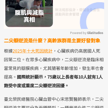
Powered by 
GliaStudios
二尖瓣逆流是什麼？高齡族群是主要好發對象
Mute
根據
2025年十大死因統計
，心臟疾病仍高居國人死
因第二位。在眾多心臟疾病中，二尖瓣逆流是臨床相
當常見的瓣膜疾病，尤其隨著年齡增加，發生率也會
提高。
國際統計顯示，75歲以上長者每10人就有1人
飽受中度或重度二尖瓣逆流困擾‎。
臺北榮民總醫院心臟血管中心宋思賢醫師表示，二尖
瓣逆流主要可分為兩種類型：一種是退化性二尖瓣逆