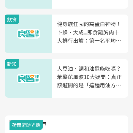
飲食
健身族狂囤的高蛋白神物！
卜蜂、大成...即食雞胸肉十
大排行出爐：第一名平均一
片不到50元
新知
大豆油、調和油還能吃嗎？
苯駢芘風波10大疑問：真正
該避開的是「這種用油方
式」
荷爾蒙時光機