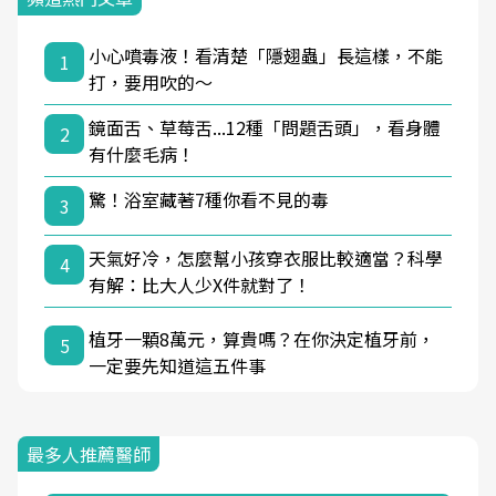
小心噴毒液！看清楚「隱翅蟲」長這樣，不能
1
打，要用吹的～
鏡面舌、草莓舌...12種「問題舌頭」，看身體
2
有什麼毛病！
驚！浴室藏著7種你看不見的毒
3
天氣好冷，怎麼幫小孩穿衣服比較適當？科學
4
有解：比大人少X件就對了！
植牙一顆8萬元，算貴嗎？在你決定植牙前，
5
一定要先知道這五件事
最多人推薦醫師