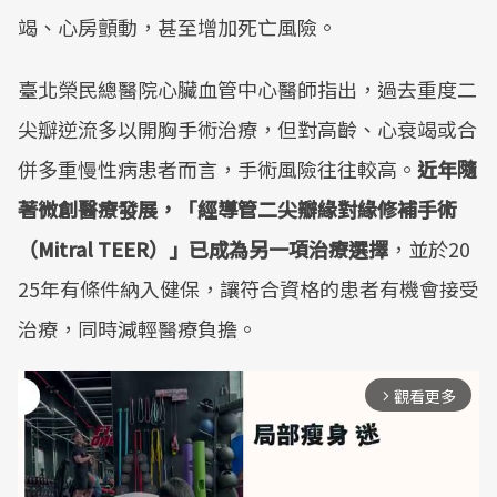
竭、心房顫動，甚至增加死亡風險。
臺北榮民總醫院心臟血管中心醫師指出，過去重度二
尖瓣逆流多以開胸手術治療，但對高齡、心衰竭或合
併多重慢性病患者而言，手術風險往往較高。
近年隨
著微創醫療發展，「經導管二尖瓣緣對緣修補手術
（Mitral TEER）」已成為另一項治療選擇
，並於20
25年有條件納入健保，讓符合資格的患者有機會接受
治療，同時減輕醫療負擔。
觀看更多
arrow_forward_ios