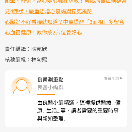
頭暈、昏倒，當心是心臟在求救！醫揭病竇症候群常
見4症狀，嚴重恐增心衰竭與猝死風險
心臟好不好看臉就知道？中醫提醒「3面相」多留意
心血管健康！教你按2穴位養好心
責任編輯：陳宛欣
核稿編輯：林勻熙
查看全部
良醫劃重點
良醫小編群
由良醫小編精選，這裡提供醫療
健
、
康
生活...等，讀者需要的重要時事
、
與新知整理
。