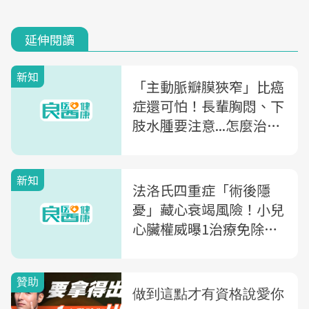
延伸閱讀
新知
「主動脈瓣膜狹窄」比癌
症還可怕！長輩胸悶、下
肢水腫要注意...怎麼治
療？手術費用多少？常見
QA一次看
新知
法洛氏四重症「術後隱
憂」藏心衰竭風險！小兒
心臟權威曝1治療免除開
胸風險...健保減輕百萬負
擔