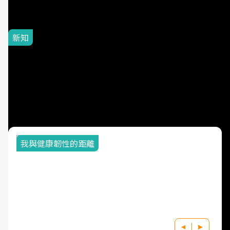
片不到50元
新知
大豆油、調和油還能吃嗎？
苯駢芘風波10大疑問：真正
該避開的是「這種用油方
式」
我與健康韌性的距離