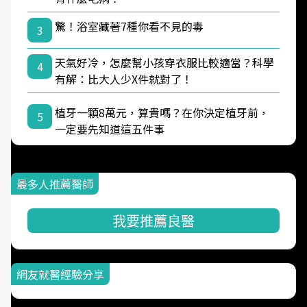
驚！浴室藏著7種你看不見的毒
3
天氣好冷，怎麼幫小孩穿衣服比較適當？科學
4
有解：比大人少X件就對了！
植牙一顆8萬元，算貴嗎？在你決定植牙前，
5
一定要先知道這五件事
最多人推薦醫師
我要推薦良醫
網友就醫經驗分享