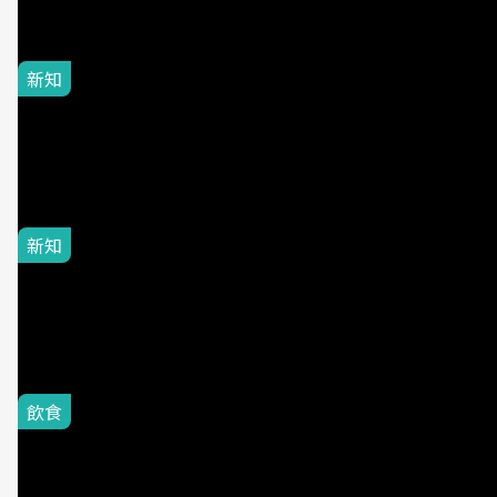
新知
蜈蚣出現代表什麼？蜈蚣怕
什麼味道？6種消滅方法完
整教學
新知
2026七夕什麼時候？七夕日
期、由來與3習俗8禁忌一次
看
飲食
健身族狂囤的高蛋白神物！
卜蜂、大成...即食雞胸肉十
大排行出爐：第一名平均一