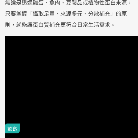
無論是透過雞蛋、魚肉、豆製品或植物性蛋白來源，
只要掌握「攝取足量、來源多元、分散補充」的原
則，就能讓蛋白質補充更符合日常生活需求。
看更多
#蛋白質
#挑選
#植物性蛋白質
#九種必需胺基酸
#PDCASS
#NSF認證
#優質蛋白與肌力
延伸閱讀
飲食
全台鬧蛋荒》沒蛋吃怎麼