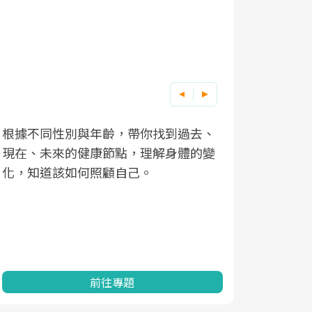
因應超高齡社會來臨，良醫健康網推動
「2025年健檢服務大調查」，以倡議健
康促進為目的，深耕健康篩檢之於台灣
民眾健康的關鍵角色，並透過問卷調
查、數據分析進行全年度報導。邀請您
一起成為台灣健康促進的推手之一！
前往專題