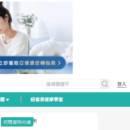
登入
專題
紐崔萊健康學堂
2025健檢服務大調查