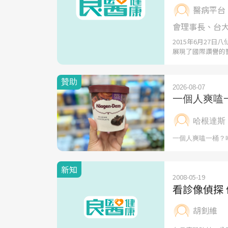
醫病平台
會理事長、台
2015年6月27
展現了國際讚譽的
新知
2008-05-19
看診像偵探
胡釗維