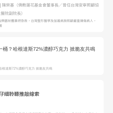
 | 陳榮基（佛教蓮花基金會董事長／曾任台灣安寧照顧協
大醫院副院長）
日八仙樂園粉塵暴燃急救，台灣整形醫學及加護病房照顧嚴重燒傷病人，
醫
 仔細聆聽推敲線索