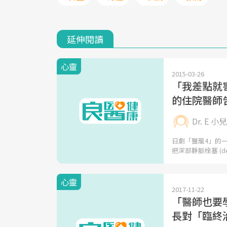
延伸閱讀
心靈
2015-03-26
「我差點就害
的住院醫師
Dr. E 
日劇「醫龍4」的
把深部靜脈栓塞 (d
心靈
2017-11-22
「醫師也要
長對「臨終