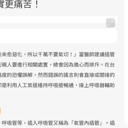
實更痛苦！
愈來愈惡化，所以千萬不要氣切！」當醫師建議插管
面對超高齡社會的浪潮，台灣正在快速
2025年，就到良醫生活祭體驗「一站式
良醫健康網從「換季的身體變化」出
根據不同性別與年齡，帶你找到過去、
邁向「健康照護」的新時代。隨著國家
健康新生活」，從講座、體驗到運動，
發，透過醫學觀點與日常感受的對話，
現在、未來的健康節點，理解身體的變
到親人要進行相關處置，總會因為擔心而排斥。在台
政策如「健康台灣推動委員會」與「長
全面啟動你的健康革命！
建立對亞健康的認知，進而引導實際的
化，知道該如何照顧自己。
過度的恐懼誤解，然而錯誤的謠言則會直接或間接的
照3.0」的推進，「預防醫學」已成全民
改善行動。
都是利用人工氣道維持呼吸道暢通，接上呼吸器輔助
關注的核心議題。然而，健檢不只是醫
療院所的服務，更是民眾了解自身健康
狀況、啟動健康管理的重要起點。
道
前往專題
前往專題
前往專題
前往專題
、呼吸管等，插入呼吸管又稱為「氣管內插管」。插