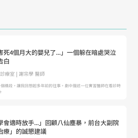
死4個月大的嬰兒了...」一個躲在暗處哭泣
告白
小兒診療室 | 謝宗學 醫師
一個橋段，讓我回想起多年前的往事。劇中描述一位實習醫師在看診時
e
學會適時放手...」回顧八仙塵暴，前台大副院
治療」的誠懇建議