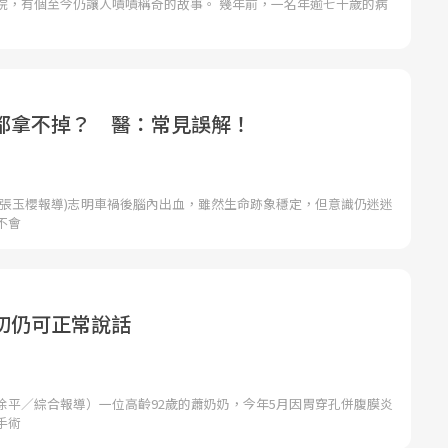
院，有個至今仍讓人嘖嘖稱奇的故事。 幾年前，一名年逾七十歲的病
都拿不掉？ 醫：常見誤解！
者張玉櫻報導)志明車禍後腦內出血，雖然生命跡象穩定，但意識仍迷迷
不會
切仍可正常說話
徐平／綜合報導）一位高齡92歲的蕭奶奶，今年5月因胃穿孔併腹膜炎
手術