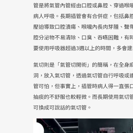
管是將氣管內管經由口腔或鼻腔、穿過喉
病人呼吸。長期插管會有合併症，包括鼻
壓迫導致口腔潰瘍、喉嚨內長肉芽腫、聲
腔分泌物不易清除、口臭、吞嚥困難，有
要使用呼吸器超過3週以上的時間，多會建
氣切則是「氣管切開術」的簡稱，在全身
洞，放入氣切管，透過氣切管自行呼吸或
管可怕，但事實上，插管時病人得一直張
抽痰的不舒服也較輕微。而長期使用氣切
可換成可說話的氣切管。