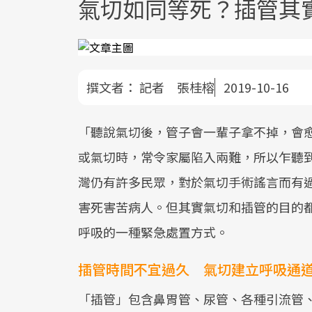
氣切如同等死？插管其
撰文者：
記者 張桂榕
2019-10-16
「聽說氣切後，管子會一輩子拿不掉，會
或氣切時，常令家屬陷入兩難，所以乍聽
灣仍有許多民眾，對於氣切手術謠言而有
害死害苦病人。但其實氣切和插管的目的
呼吸的一種緊急處置方式。
插管時間不宜過久 氣切建立呼吸通
「插管」包含鼻胃管、尿管、各種引流管