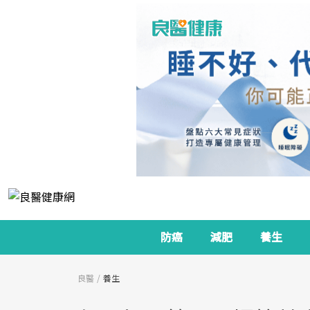
防癌
減肥
養生
良醫
養生