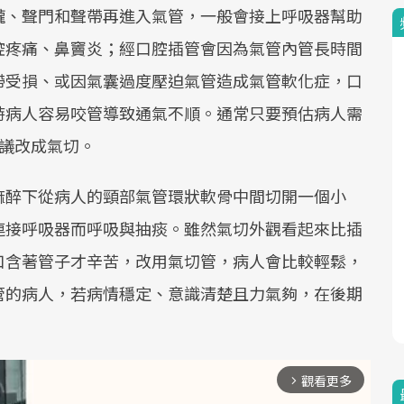
嚨、聲門和聲帶再進入氣管，一般會接上呼吸器幫助
腔疼痛、鼻竇炎；經口腔插管會因為氣管內管長時間
帶受損、或因氣囊過度壓迫氣管造成氣管軟化症，口
時病人容易咬管導致通氣不順。通常只要預估病人需
議改成氣切。
麻醉下從病人的頸部氣管環狀軟骨中間切開一個小
連接呼吸器而呼吸與抽痰。雖然氣切外觀看起來比插
口含著管子才辛苦，改用氣切管，病人會比較輕鬆，
管的病人，若病情穩定、意識清楚且力氣夠，在後期
觀看更多
arrow_forward_ios