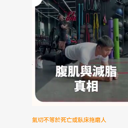
氣切不等於死亡或臥床拖磨人