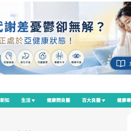
新知
生活
健康問良醫
百大良醫
健康
良醫生活祭
我與健康韌性的距離
荷爾蒙時光機