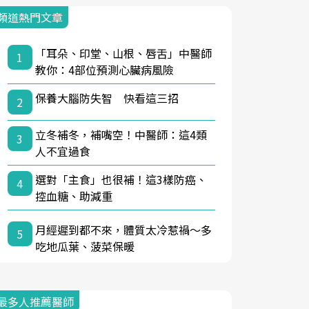
頻道熱門文章
「耳朵、印堂、山根、唇舌」中醫師
1
教你：4部位預測心臟病風險
保養大腦防失智 快看這三招
2
立冬補冬，補嘴空！中醫師：這4類
3
人不宜過食
選對「主食」也很補！這3樣防癌、
4
控血糖、助減重
月經遲到都不來，體質太冷惹禍〜多
5
吃地瓜葉、菠菜保暖
最多人推薦醫師