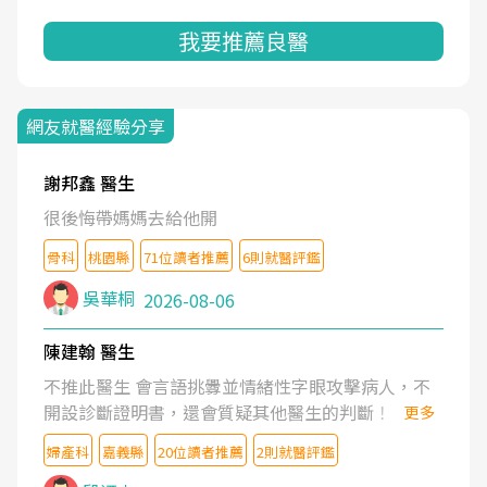
我要推薦良醫
網友就醫經驗分享
謝邦鑫 醫生
很後悔帶媽媽去給他開
骨科
桃園縣
71位讀者推薦
6則就醫評鑑
吳華桐
2026-08-06
陳建翰 醫生
不推此醫生 會言語挑釁並情緒性字眼攻擊病人，不
開設診斷證明書，還會質疑其他醫生的判斷！
更多
婦產科
嘉義縣
20位讀者推薦
2則就醫評鑑