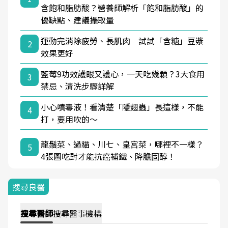
含飽和脂肪酸？營養師解析「飽和脂肪酸」的
優缺點、建議攝取量
運動完消除疲勞、長肌肉 試試「含糖」豆漿
2
效果更好
藍莓9功效護眼又護心，一天吃幾顆？3大食用
3
禁忌、清洗步驟詳解
小心噴毒液！看清楚「隱翅蟲」長這樣，不能
4
打，要用吹的～
龍鬚菜、過貓、川七、皇宮菜，哪裡不一樣？
5
4張圖吃對才能抗癌補鐵、降膽固醇！
搜尋良醫
搜尋
醫師
搜尋
醫事機構