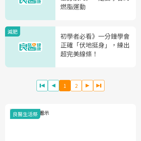
燃脂運動
減肥
初學者必看》一分鐘學會
正確「伏地挺身」，練出
超完美線條！
1
2
我與健康韌
活祭