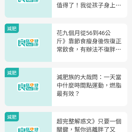
值得了！我從孩子身上得
到的比付出的還多
減肥
花九個月從56到46公
斤》靠節食瘦身後恢復正
常飲食，有辦法不復胖
嗎？
減肥
減肥族的大哉問：一天當
中什麼時間點運動，燃脂
最有效？
減肥
超完整解惑文》只要一個
關鍵，幫你逃離胖了又