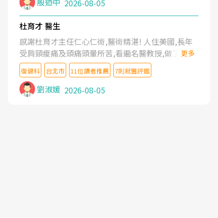
殷迺中
2026-08-05
杜育才 醫生
感謝杜育才主任仁心仁術,醫術精湛! 人住美國,長年
受肩頸痠痛及頭痛頭暈所苦,看遍名醫教授,做了各種
更多
檢查,也嘗試過西醫打針,中醫針灸及物理徒手治療都
復健科
台北市
11位讀者推薦
7則就醫評鑑
沒有用,後來連吃到嗎啡類止痛藥都效果有限,只是壓
症狀,沒多久就痛起來,多年失眠嚴重影響生活品質.
劉淑媛
2026-08-05
台灣親友介紹忠孝醫院杜育才主任是頸頭症候群專
家,上網搜尋杜主任相關文章新聞跟網路評價之後,下
定決心飛回台北找杜醫師診治. 杜主任的乾針跟增生
治療真的很厲害,第一次乾針就覺得整個肩頸鬆開,回
家特別好睡,經過幾次治療,長年頑疾已經好了大半,杜
主任除了打針超厲害,還會一直交代要改善姿勢跟好
好做運動,看診態度親切溫暖,真的是不可多得的良醫,
大力推荐!