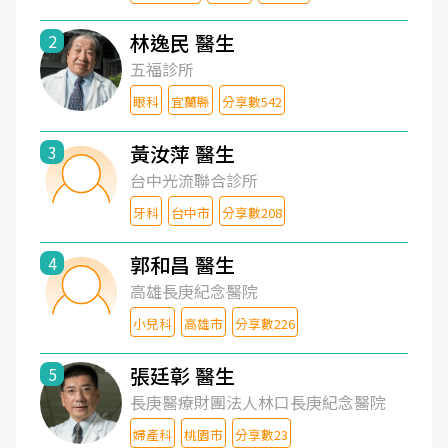
林逸民 醫生
2
五福診所
眼科
宜蘭縣
分享數542
黃汝萍 醫生
3
台中光流聯合診所
牙科
台中市
分享數208
郭和昌 醫生
4
高雄長庚紀念醫院
小兒科
高雄市
分享數226
張廷彰 醫生
5
長庚醫療財團法人林口長庚紀念醫院
婦產科
桃園市
分享數23