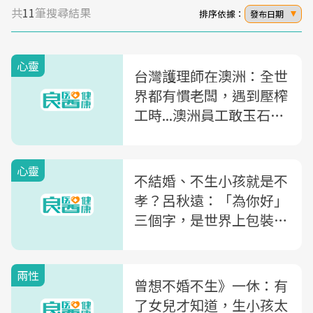
共
11
筆搜尋結果
排序依據：
發布日期
心靈
台灣護理師在澳洲：全世
界都有慣老闆，遇到壓榨
工時...澳洲員工敢玉石俱
焚，台灣人敢不敢？
心靈
不結婚、不生小孩就是不
孝？呂秋遠：「為你好」
三個字，是世界上包裝得
最好的髒話
兩性
曾想不婚不生》一休：有
了女兒才知道，生小孩太