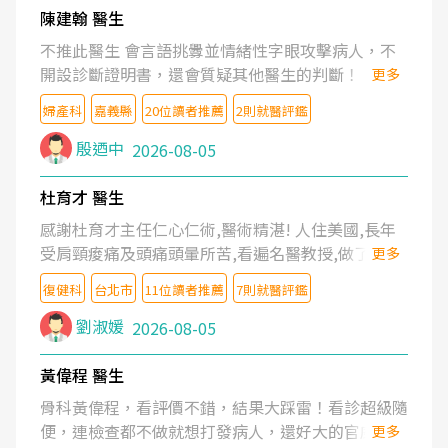
陳建翰 醫生
不推此醫生 會言語挑釁並情緒性字眼攻擊病人，不
開設診斷證明書，還會質疑其他醫生的判斷！
更多
婦產科
嘉義縣
20位讀者推薦
2則就醫評鑑
殷迺中
2026-08-05
杜育才 醫生
感謝杜育才主任仁心仁術,醫術精湛! 人住美國,長年
受肩頸痠痛及頭痛頭暈所苦,看遍名醫教授,做了各種
更多
檢查,也嘗試過西醫打針,中醫針灸及物理徒手治療都
復健科
台北市
11位讀者推薦
7則就醫評鑑
沒有用,後來連吃到嗎啡類止痛藥都效果有限,只是壓
症狀,沒多久就痛起來,多年失眠嚴重影響生活品質.
劉淑媛
2026-08-05
台灣親友介紹忠孝醫院杜育才主任是頸頭症候群專
家,上網搜尋杜主任相關文章新聞跟網路評價之後,下
黃偉程 醫生
定決心飛回台北找杜醫師診治. 杜主任的乾針跟增生
骨科黃偉程，看評價不錯，結果大踩雷！看診超級隨
治療真的很厲害,第一次乾針就覺得整個肩頸鬆開,回
便，連檢查都不做就想打發病人，還好大的官威 ...
更多
家特別好睡,經過幾次治療,長年頑疾已經好了大半,杜