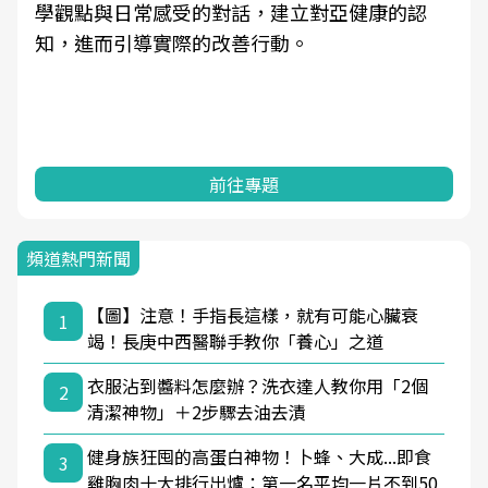
學觀點與日常感受的對話，建立對亞健康的認
知，進而引導實際的改善行動。
前往專題
頻道熱門新聞
【圖】注意！手指長這樣，就有可能心臟衰
1
竭！長庚中西醫聯手教你「養心」之道
衣服沾到醬料怎麼辦？洗衣達人教你用「2個
2
清潔神物」＋2步驟去油去漬
健身族狂囤的高蛋白神物！卜蜂、大成...即食
3
雞胸肉十大排行出爐：第一名平均一片不到50