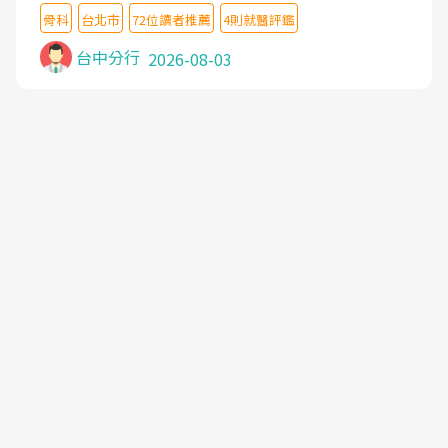
想詢問病情還被陰陽怪氣嘲諷一番。可能好評帶來的
主任除了打針超厲害,還會一直交代要改善姿勢跟好
骨科
台北市
72位讀者推薦
4則就醫評鑑
大頭症，變得自負不尊重病人。醫術也不行，畢竟連
好做運動,看診態度親切溫暖,真的是不可多得的良醫,
檢查都懶得做，治療會有用才怪。大家避雷吧！
台中分行
2026-08-03
大力推荐!