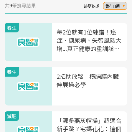
共
9
筆搜尋結果
排序依據：
發布日期
養生
每2位就有1位練錯！癌
症、糖尿病、失智風險大
增...真正健康的重訓該怎
麼做？
養生
2招助放鬆 橫膈膜內臟
伸展操必學
減肥
「鄭多燕灰帽操」超適合
新手跳？宅媽花花：這個