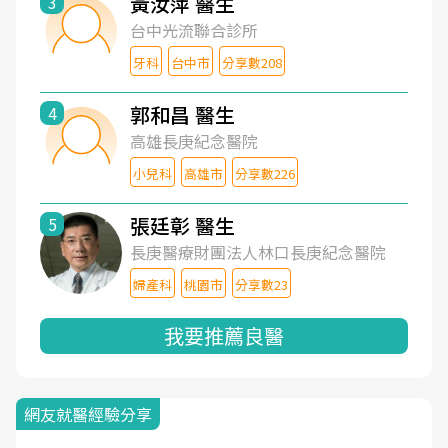
黃汝萍 醫生
3
台中光流聯合診所
牙科
台中市
分享數208
郭和昌 醫生
4
高雄長庚紀念醫院
小兒科
高雄市
分享數226
張廷彰 醫生
5
長庚醫療財團法人林口長庚紀念醫院
婦產科
桃園市
分享數23
我要推薦良醫
網友就醫經驗分享