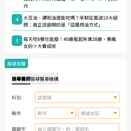
元
大豆油、調和油還能吃嗎？苯駢芘風波10大疑
4
問：真正該避開的是「這種用油方式」
每天吃6餐也能瘦！40歲看起來像28歲，美魔
5
女的十大養成術
搜尋良醫
搜尋
醫師
搜尋
醫事機構
科別
請選擇
縣市
縣市
鄉鎮地區
關鍵字