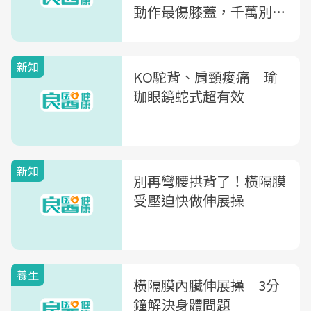
動作最傷膝蓋，千萬別
做！
新知
KO駝背、肩頸痠痛 瑜
珈眼鏡蛇式超有效
新知
別再彎腰拱背了！橫隔膜
受壓迫快做伸展操
養生
橫隔膜內臟伸展操 3分
鐘解決身體問題