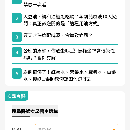
禁忌一次看
大豆油、調和油還能吃嗎？苯駢芘風波10大疑
2
問：真正該避開的是「這種用油方式」
夏天吃海鮮配啤酒，會導致痛風？
3
公廁的馬桶，你敢坐嗎...》馬桶坐墊會傳染性
4
病嗎？醫師有解
跌倒擦傷了！紅藥水、紫藥水、雙氧水、白藥
5
水、優碘...藥師教你該如何選才對
搜尋良醫
搜尋
醫師
搜尋
醫事機構
科別
請選擇