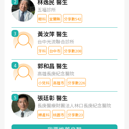
林逸民 醫生
2
五福診所
眼科
宜蘭縣
分享數542
黃汝萍 醫生
3
台中光流聯合診所
牙科
台中市
分享數208
郭和昌 醫生
4
高雄長庚紀念醫院
小兒科
高雄市
分享數226
張廷彰 醫生
5
長庚醫療財團法人林口長庚紀念醫院
婦產科
桃園市
分享數23