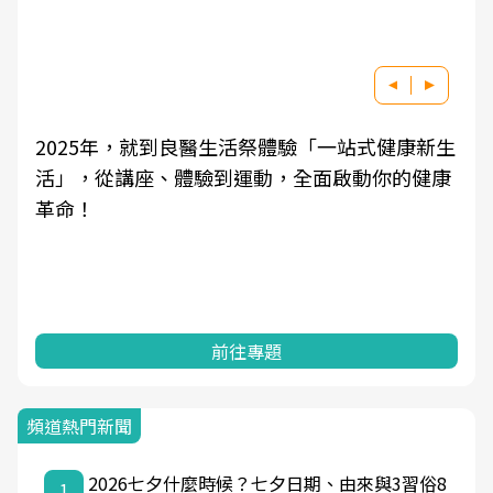
良醫健康網從「換季的身體變化」出發，透過醫
學觀點與日常感受的對話，建立對亞健康的認
知，進而引導實際的改善行動。
前往專題
頻道熱門新聞
2026七夕什麼時候？七夕日期、由來與3習俗8
1