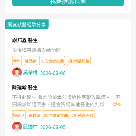
我要推薦良醫
網友就醫經驗分享
謝邦鑫 醫生
很後悔帶媽媽去給他開
骨科
桃園縣
71位讀者推薦
6則就醫評鑑
吳華桐
2026-08-06
陳建翰 醫生
不推此醫生 會言語挑釁並情緒性字眼攻擊病人，不
開設診斷證明書，還會質疑其他醫生的判斷！
更多
婦產科
嘉義縣
20位讀者推薦
2則就醫評鑑
殷迺中
2026-08-05