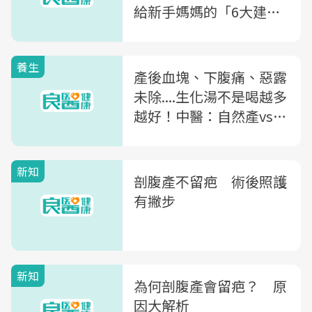
給新手媽媽的「6大建
議」：避免疼痛，妳還可
以這樣做
養生
產後血塊、下腹痛、惡露
未除....生化湯不是喝越多
越好！中醫：自然產vs剖
腹產，喝的時機、天數大
不同！
新知
剖腹產不留疤 術後照護
有撇步
新知
為何剖腹產會留疤？ 原
因大解析