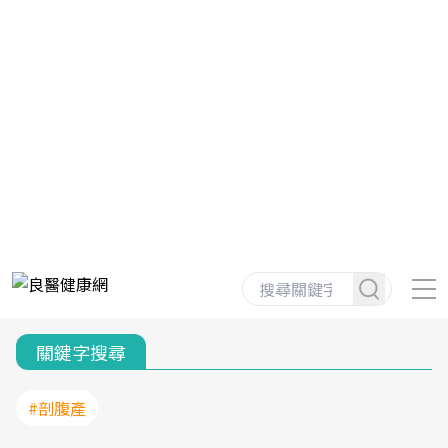
關鍵字搜尋
#剖腹產