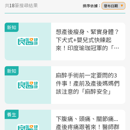
共
18
筆搜尋結果
排序依據：
發布日期
新知
想產後瘦身、緊實身體？
下犬式+嬰兒式快練起
來！印度瑜珈冠軍的「好
孕瑜珈課」擺脫鬆弛身體
新知
麻醉手術前一定要問的3
件事！產前及產後媽媽們
該注意的「麻醉安全」
養生
下腹痛、頭痛、關節痛...
產後疼痛跟著來！醫師群