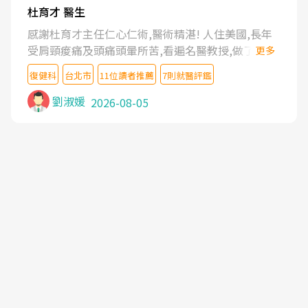
杜育才 醫生
感謝杜育才主任仁心仁術,醫術精湛! 人住美國,長年
受肩頸痠痛及頭痛頭暈所苦,看遍名醫教授,做了各種
更多
檢查,也嘗試過西醫打針,中醫針灸及物理徒手治療都
復健科
台北市
11位讀者推薦
7則就醫評鑑
沒有用,後來連吃到嗎啡類止痛藥都效果有限,只是壓
症狀,沒多久就痛起來,多年失眠嚴重影響生活品質.
劉淑媛
2026-08-05
台灣親友介紹忠孝醫院杜育才主任是頸頭症候群專
家,上網搜尋杜主任相關文章新聞跟網路評價之後,下
定決心飛回台北找杜醫師診治. 杜主任的乾針跟增生
治療真的很厲害,第一次乾針就覺得整個肩頸鬆開,回
家特別好睡,經過幾次治療,長年頑疾已經好了大半,杜
主任除了打針超厲害,還會一直交代要改善姿勢跟好
好做運動,看診態度親切溫暖,真的是不可多得的良醫,
大力推荐!