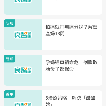
新知
怕痛就打無痛分娩？解密
產婦13問
新知
孕婦遇車禍命危 剖腹取
胎母子都保命
養生
5治療策略 解決「酷酷
嫂」