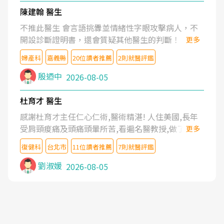
陳建翰 醫生
不推此醫生 會言語挑釁並情緒性字眼攻擊病人，不
開設診斷證明書，還會質疑其他醫生的判斷！
更多
婦產科
嘉義縣
20位讀者推薦
2則就醫評鑑
殷迺中
2026-08-05
杜育才 醫生
感謝杜育才主任仁心仁術,醫術精湛! 人住美國,長年
受肩頸痠痛及頭痛頭暈所苦,看遍名醫教授,做了各種
更多
檢查,也嘗試過西醫打針,中醫針灸及物理徒手治療都
復健科
台北市
11位讀者推薦
7則就醫評鑑
沒有用,後來連吃到嗎啡類止痛藥都效果有限,只是壓
症狀,沒多久就痛起來,多年失眠嚴重影響生活品質.
劉淑媛
2026-08-05
台灣親友介紹忠孝醫院杜育才主任是頸頭症候群專
家,上網搜尋杜主任相關文章新聞跟網路評價之後,下
定決心飛回台北找杜醫師診治. 杜主任的乾針跟增生
治療真的很厲害,第一次乾針就覺得整個肩頸鬆開,回