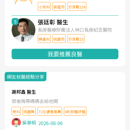
小兒科
高雄市
分享數226
張廷彰 醫生
5
長庚醫療財團法人林口長庚紀念醫院
婦產科
桃園市
分享數23
我要推薦良醫
網友就醫經驗分享
謝邦鑫 醫生
很後悔帶媽媽去給他開
骨科
桃園縣
71位讀者推薦
6則就醫評鑑
吳華桐
2026-08-06