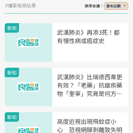
共
8
筆搜尋結果
排序依據：
發布日期
新知
武漢肺炎》再添3死！都
有慢性病或癌症史
新知
武漢肺炎》比瑞德西韋更
有效？「老藥」抗瘧疾藥
物「奎寧」究竟是何方神
聖....
新知
高度近視出現飛蚊症小
心 恐視網膜剝離致失明