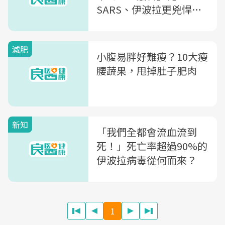
SARS、伊波拉更兇悍，
奪5千萬人命的「超殺流
感」
減肥
小腹易胖好難瘦？10大瘦
腰蔬果，甩掉肚子肥肉
新知
「我們全都會流血流到
死！」死亡率超過90%的
伊波拉病毒從何而來？
1