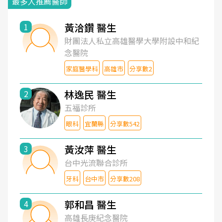
最多人推薦醫師
黃洽鑽 醫生
1
財團法人私立高雄醫學大學附設中和紀
念醫院
家庭醫學科
高雄市
分享數2
林逸民 醫生
2
五福診所
眼科
宜蘭縣
分享數542
黃汝萍 醫生
3
台中光流聯合診所
牙科
台中市
分享數208
郭和昌 醫生
4
高雄長庚紀念醫院