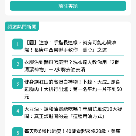
前往專題
頻道熱門新聞
【圖】注意！手指長這樣，就有可能心臟衰
1
竭！長庚中西醫聯手教你「養心」之道
衣服沾到醬料怎麼辦？洗衣達人教你用「2個
2
清潔神物」＋2步驟去油去漬
健身族狂囤的高蛋白神物！卜蜂、大成...即食
3
雞胸肉十大排行出爐：第一名平均一片不到50
元
大豆油、調和油還能吃嗎？苯駢芘風波10大疑
4
問：真正該避開的是「這種用油方式」
每天吃6餐也能瘦！40歲看起來像28歲，美魔
5