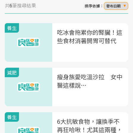
共
6
筆搜尋結果
排序依據：
發布日期
養生
吃冰會拖累你的腎臟！這
些食材消暑開胃可替代
減肥
瘦身族愛吃溫沙拉 女中
醫這樣說…
養生
6大抗敏食物，讓換季不
再狂哈啾！尤其這兩種，