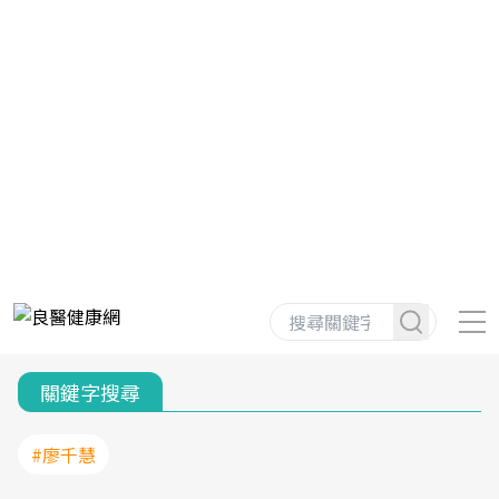
關鍵字搜尋
#廖千慧