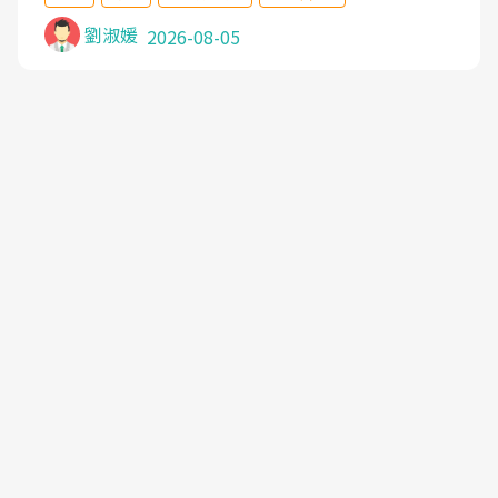
沒有用,後來連吃到嗎啡類止痛藥都效果有限,只是壓
症狀,沒多久就痛起來,多年失眠嚴重影響生活品質.
劉淑媛
2026-08-05
台灣親友介紹忠孝醫院杜育才主任是頸頭症候群專
家,上網搜尋杜主任相關文章新聞跟網路評價之後,下
定決心飛回台北找杜醫師診治. 杜主任的乾針跟增生
治療真的很厲害,第一次乾針就覺得整個肩頸鬆開,回
家特別好睡,經過幾次治療,長年頑疾已經好了大半,杜
主任除了打針超厲害,還會一直交代要改善姿勢跟好
好做運動,看診態度親切溫暖,真的是不可多得的良醫,
大力推荐!