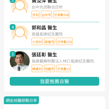
黃汝萍 醫生
3
台中光流聯合診所
牙科
台中市
分享數208
郭和昌 醫生
4
高雄長庚紀念醫院
小兒科
高雄市
分享數226
張廷彰 醫生
5
長庚醫療財團法人林口長庚紀念醫院
婦產科
桃園市
分享數23
我要推薦良醫
網友就醫經驗分享