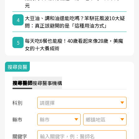
元
大豆油、調和油還能吃嗎？苯駢芘風波10大疑
4
問：真正該避開的是「這種用油方式」
每天吃6餐也能瘦！40歲看起來像28歲，美魔
5
女的十大養成術
搜尋良醫
搜尋
醫師
搜尋
醫事機構
科別
請選擇
縣市
縣市
鄉鎮地區
關鍵字