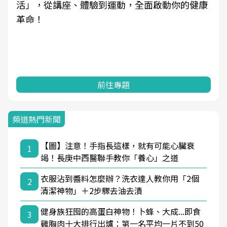
活」，從講座、體驗到運動，全面啟動你的健康
革命！
前往專題
頻道熱門新聞
【圖】注意！手指長這樣，就有可能心臟衰
1
竭！長庚中西醫聯手教你「養心」之道
衣服沾到醬料怎麼辦？洗衣達人教你用「2個
2
清潔神物」＋2步驟去油去漬
健身族狂囤的高蛋白神物！卜蜂、大成...即食
3
雞胸肉十大排行出爐：第一名平均一片不到50