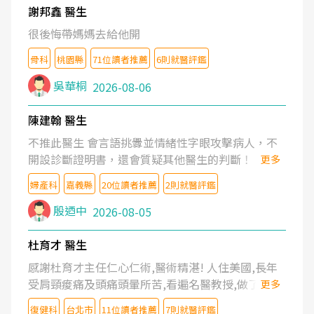
謝邦鑫 醫生
很後悔帶媽媽去給他開
骨科
桃園縣
71位讀者推薦
6則就醫評鑑
吳華桐
2026-08-06
陳建翰 醫生
不推此醫生 會言語挑釁並情緒性字眼攻擊病人，不
開設診斷證明書，還會質疑其他醫生的判斷！
更多
婦產科
嘉義縣
20位讀者推薦
2則就醫評鑑
殷迺中
2026-08-05
杜育才 醫生
感謝杜育才主任仁心仁術,醫術精湛! 人住美國,長年
受肩頸痠痛及頭痛頭暈所苦,看遍名醫教授,做了各種
更多
檢查,也嘗試過西醫打針,中醫針灸及物理徒手治療都
復健科
台北市
11位讀者推薦
7則就醫評鑑