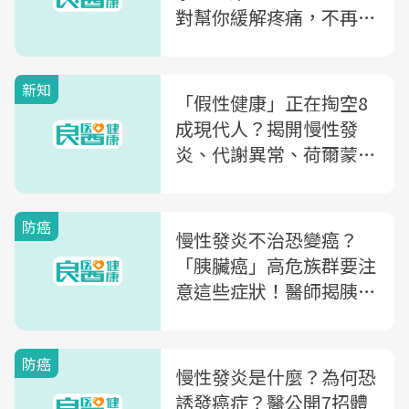
對幫你緩解疼痛，不再只
靠止痛藥
新知
「假性健康」正在掏空8
成現代人？揭開慢性發
炎、代謝異常、荷爾蒙失
衡三大真相！
防癌
慢性發炎不治恐變癌？
「胰臟癌」高危族群要注
意這些症狀！醫師揭胰臟
癌高致死率背後原因
防癌
慢性發炎是什麼？為何恐
誘發癌症？醫公開7招體