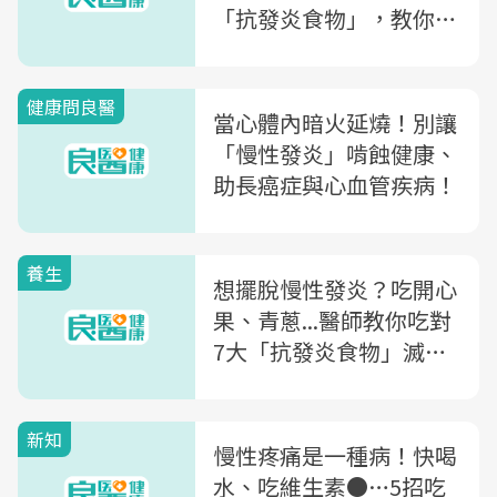
「抗發炎食物」，教你這
樣吃、搭配最滅火～
健康問良醫
當心體內暗火延燒！別讓
「慢性發炎」啃蝕健康、
助長癌症與心血管疾病！
養生
想擺脫慢性發炎？吃開心
果、青蔥...醫師教你吃對
7大「抗發炎食物」滅身
體的火
新知
慢性疼痛是一種病！快喝
水、吃維生素●…5招吃