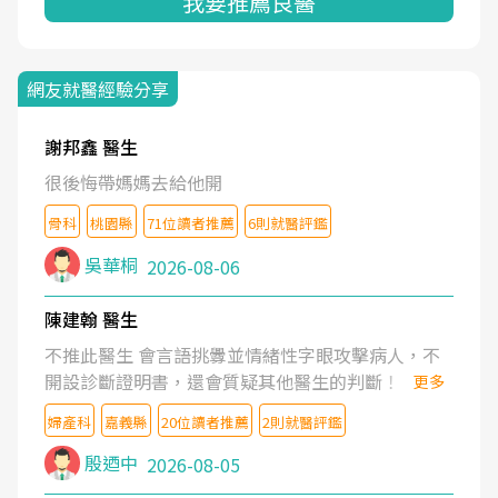
我要推薦良醫
網友就醫經驗分享
謝邦鑫 醫生
很後悔帶媽媽去給他開
骨科
桃園縣
71位讀者推薦
6則就醫評鑑
吳華桐
2026-08-06
陳建翰 醫生
不推此醫生 會言語挑釁並情緒性字眼攻擊病人，不
開設診斷證明書，還會質疑其他醫生的判斷！
更多
婦產科
嘉義縣
20位讀者推薦
2則就醫評鑑
殷迺中
2026-08-05