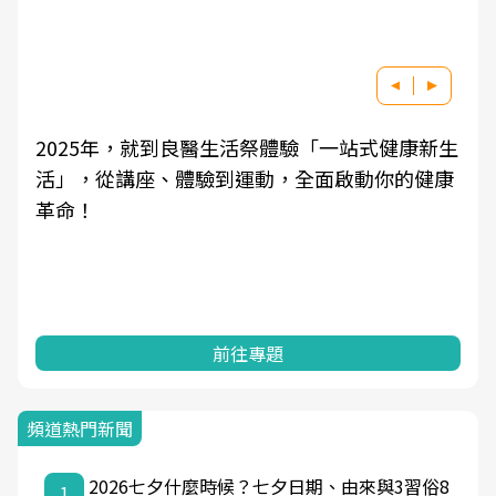
良醫健康網從「換季的身體變化」出發，透過醫
學觀點與日常感受的對話，建立對亞健康的認
知，進而引導實際的改善行動。
前往專題
頻道熱門新聞
2026七夕什麼時候？七夕日期、由來與3習俗8
1