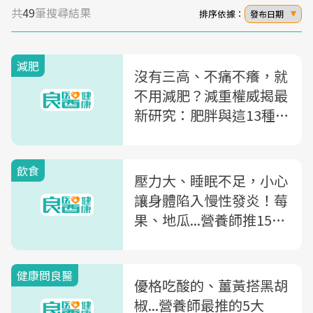
共
49
筆搜尋結果
排序依據：
發布日期
減肥
沒有三高、不痛不癢，就
不用減肥？減重權威揭最
新研究：肥胖與這13種癌
症風險相關
飲食
壓力大、睡眠不足，小心
讓身體陷入慢性發炎！莓
果、地瓜...營養師推15種
抗發炎食物
健康問良醫
優格吃酸的、薑黃搭黑胡
椒...營養師最推的5大