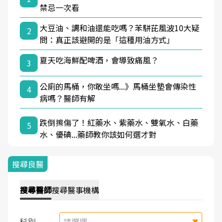
禁忌一次看
大豆油、調和油還能吃嗎？苯駢芘風波10大疑
2
問：真正該避開的是「這種用油方式」
夏天吃海鮮配啤酒，會導致痛風？
3
公廁的馬桶，你敢坐嗎...》馬桶坐墊會傳染性
4
病嗎？醫師有解
跌倒擦傷了！紅藥水、紫藥水、雙氧水、白藥
5
水、優碘...藥師教你該如何選才對
搜尋良醫
搜尋
醫師
搜尋
醫事機構
科別
請選擇