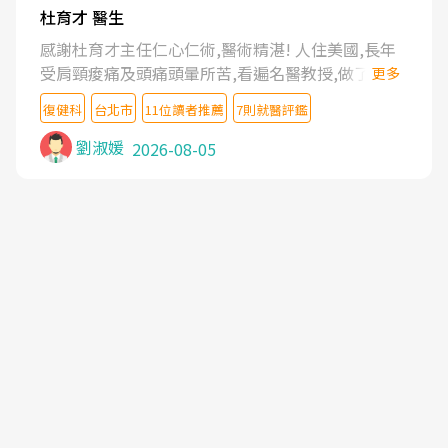
杜育才 醫生
感謝杜育才主任仁心仁術,醫術精湛! 人住美國,長年
受肩頸痠痛及頭痛頭暈所苦,看遍名醫教授,做了各種
更多
檢查,也嘗試過西醫打針,中醫針灸及物理徒手治療都
復健科
台北市
11位讀者推薦
7則就醫評鑑
沒有用,後來連吃到嗎啡類止痛藥都效果有限,只是壓
症狀,沒多久就痛起來,多年失眠嚴重影響生活品質.
劉淑媛
2026-08-05
台灣親友介紹忠孝醫院杜育才主任是頸頭症候群專
家,上網搜尋杜主任相關文章新聞跟網路評價之後,下
定決心飛回台北找杜醫師診治. 杜主任的乾針跟增生
治療真的很厲害,第一次乾針就覺得整個肩頸鬆開,回
家特別好睡,經過幾次治療,長年頑疾已經好了大半,杜
主任除了打針超厲害,還會一直交代要改善姿勢跟好
好做運動,看診態度親切溫暖,真的是不可多得的良醫,
大力推荐!