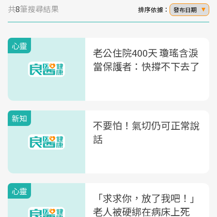
共
8
筆搜尋結果
排序依據：
發布日期
心靈
老公住院400天 瓊瑤含淚
當保護者：快撐不下去了
新知
不要怕！氣切仍可正常說
話
心靈
「求求你，放了我吧！」
老人被硬綁在病床上死