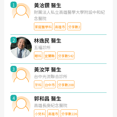
黃洽鑽 醫生
1
財團法人私立高雄醫學大學附設中和紀
念醫院
家庭醫學科
高雄市
分享數2
林逸民 醫生
2
五福診所
眼科
宜蘭縣
分享數542
黃汝萍 醫生
3
台中光流聯合診所
牙科
台中市
分享數208
郭和昌 醫生
4
高雄長庚紀念醫院
小兒科
高雄市
分享數226