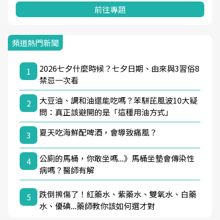
前往專題
頻道熱門新聞
2026七夕什麼時候？七夕日期、由來與3習俗8
1
禁忌一次看
大豆油、調和油還能吃嗎？苯駢芘風波10大疑
2
問：真正該避開的是「這種用油方式」
夏天吃海鮮配啤酒，會導致痛風？
3
公廁的馬桶，你敢坐嗎...》馬桶坐墊會傳染性
4
病嗎？醫師有解
跌倒擦傷了！紅藥水、紫藥水、雙氧水、白藥
5
水、優碘...藥師教你該如何選才對