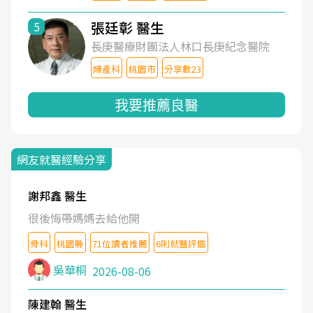
張廷彰 醫生
5
長庚醫療財團法人林口長庚紀念醫院
婦產科
桃園市
分享數23
我要推薦良醫
網友就醫經驗分享
謝邦鑫 醫生
很後悔帶媽媽去給他開
骨科
桃園縣
71位讀者推薦
6則就醫評鑑
吳華桐
2026-08-06
陳建翰 醫生