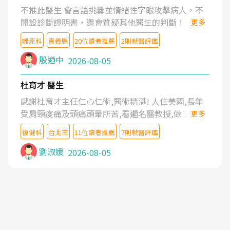
不推此醫生 會言語挑釁並情緒性字眼攻擊病人，不
開設診斷證明書，還會質疑其他醫生的判斷！
更多
婦產科
嘉義縣
20位讀者推薦
2則就醫評鑑
殷迺中
2026-08-05
杜育才 醫生
感謝杜育才主任仁心仁術,醫術精湛! 人住美國,長年
受肩頸痠痛及頭痛頭暈所苦,看遍名醫教授,做了各種
更多
檢查,也嘗試過西醫打針,中醫針灸及物理徒手治療都
復健科
台北市
11位讀者推薦
7則就醫評鑑
沒有用,後來連吃到嗎啡類止痛藥都效果有限,只是壓
症狀,沒多久就痛起來,多年失眠嚴重影響生活品質.
劉淑媛
2026-08-05
台灣親友介紹忠孝醫院杜育才主任是頸頭症候群專
家,上網搜尋杜主任相關文章新聞跟網路評價之後,下
定決心飛回台北找杜醫師診治. 杜主任的乾針跟增生
治療真的很厲害,第一次乾針就覺得整個肩頸鬆開,回
家特別好睡,經過幾次治療,長年頑疾已經好了大半,杜
主任除了打針超厲害,還會一直交代要改善姿勢跟好