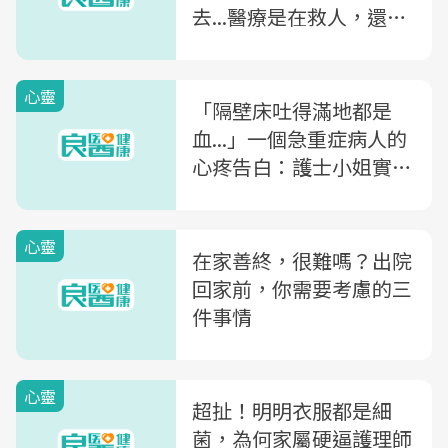
去...醫療是在救人，還是
在折磨人？
心靈
「隔壁床吐得滿地都是
血...」一個急重症病人的
心疼告白：護士小姐實在
太辛苦了
心靈
在家善終，很難嗎？出院
回家前，你需要考慮的三
件事情
心靈
超扯！明明衣服都是細
菌，為何家屬硬逼護理師