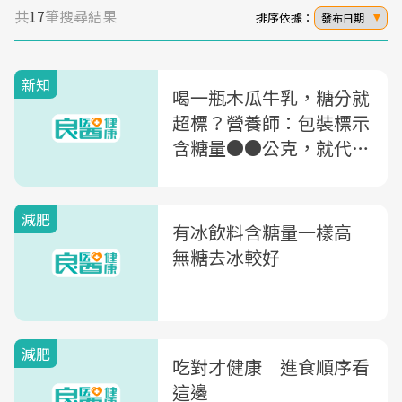
共
17
筆搜尋結果
排序依據：
發布日期
新知
喝一瓶木瓜牛乳，糖分就
超標？營養師：包裝標示
含糖量●●公克，就代表
超甜超甜啦！
減肥
有冰飲料含糖量一樣高
無糖去冰較好
減肥
吃對才健康 進食順序看
這邊