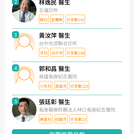
林逸民 醫生
2
五福診所
眼科
宜蘭縣
分享數542
黃汝萍 醫生
3
台中光流聯合診所
牙科
台中市
分享數208
郭和昌 醫生
4
高雄長庚紀念醫院
小兒科
高雄市
分享數226
張廷彰 醫生
5
長庚醫療財團法人林口長庚紀念醫院
婦產科
桃園市
分享數23