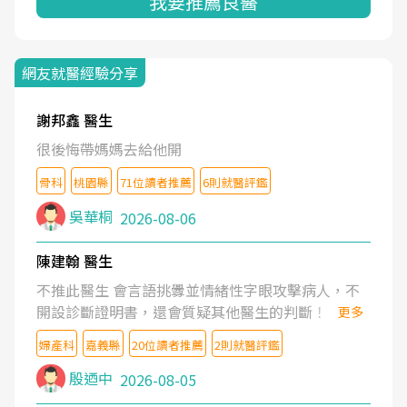
我要推薦良醫
網友就醫經驗分享
謝邦鑫 醫生
很後悔帶媽媽去給他開
骨科
桃園縣
71位讀者推薦
6則就醫評鑑
吳華桐
2026-08-06
陳建翰 醫生
不推此醫生 會言語挑釁並情緒性字眼攻擊病人，不
開設診斷證明書，還會質疑其他醫生的判斷！
更多
婦產科
嘉義縣
20位讀者推薦
2則就醫評鑑
殷迺中
2026-08-05