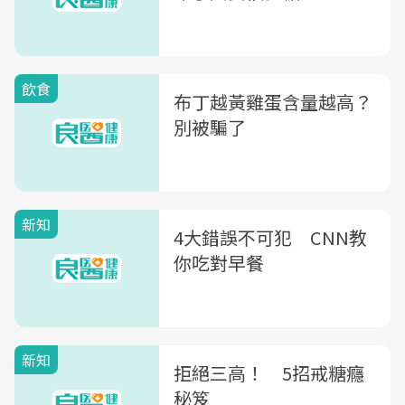
飲食
布丁越黃雞蛋含量越高？
別被騙了
新知
4大錯誤不可犯 CNN教
你吃對早餐
新知
拒絕三高！ 5招戒糖癮
秘笈