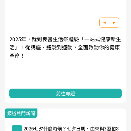
生
良醫健康網從「換季的身體變化」出發，透過醫
康
學觀點與日常感受的對話，建立對亞健康的認
知，進而引導實際的改善行動。
前往專題
頻道熱門新聞
2026七夕什麼時候？七夕日期、由來與3習俗8
1