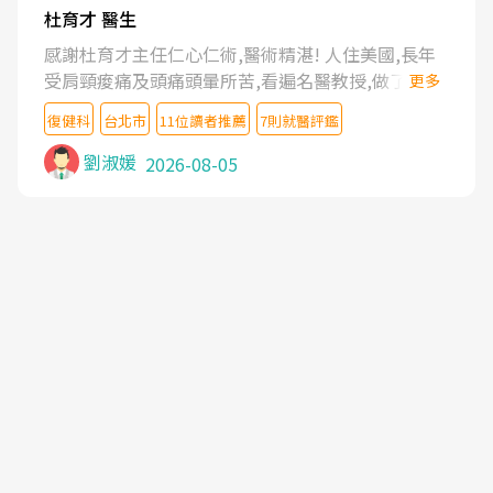
杜育才 醫生
感謝杜育才主任仁心仁術,醫術精湛! 人住美國,長年
受肩頸痠痛及頭痛頭暈所苦,看遍名醫教授,做了各種
更多
檢查,也嘗試過西醫打針,中醫針灸及物理徒手治療都
復健科
台北市
11位讀者推薦
7則就醫評鑑
沒有用,後來連吃到嗎啡類止痛藥都效果有限,只是壓
症狀,沒多久就痛起來,多年失眠嚴重影響生活品質.
劉淑媛
2026-08-05
台灣親友介紹忠孝醫院杜育才主任是頸頭症候群專
家,上網搜尋杜主任相關文章新聞跟網路評價之後,下
定決心飛回台北找杜醫師診治. 杜主任的乾針跟增生
治療真的很厲害,第一次乾針就覺得整個肩頸鬆開,回
家特別好睡,經過幾次治療,長年頑疾已經好了大半,杜
主任除了打針超厲害,還會一直交代要改善姿勢跟好
好做運動,看診態度親切溫暖,真的是不可多得的良醫,
大力推荐!