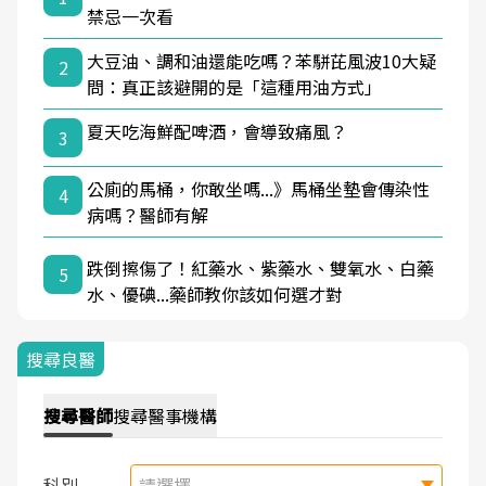
禁忌一次看
大豆油、調和油還能吃嗎？苯駢芘風波10大疑
2
問：真正該避開的是「這種用油方式」
夏天吃海鮮配啤酒，會導致痛風？
3
公廁的馬桶，你敢坐嗎...》馬桶坐墊會傳染性
4
病嗎？醫師有解
跌倒擦傷了！紅藥水、紫藥水、雙氧水、白藥
5
水、優碘...藥師教你該如何選才對
搜尋良醫
搜尋
醫師
搜尋
醫事機構
科別
請選擇