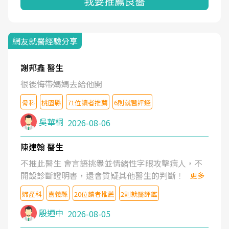
我要推薦良醫
網友就醫經驗分享
謝邦鑫 醫生
很後悔帶媽媽去給他開
骨科
桃園縣
71位讀者推薦
6則就醫評鑑
吳華桐
2026-08-06
陳建翰 醫生
不推此醫生 會言語挑釁並情緒性字眼攻擊病人，不
開設診斷證明書，還會質疑其他醫生的判斷！
更多
婦產科
嘉義縣
20位讀者推薦
2則就醫評鑑
殷迺中
2026-08-05