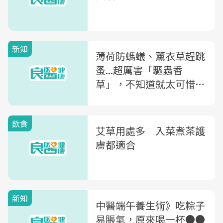
新知
薄荷防螞蟻、薰衣草趕跳
蚤...超厲害「驅蟲香
草」，不知道就太可惜了
～
飲食
艾草用處多 入菜煮茶護
膚都適合
新知
中醫端午養生術》吃粽子
易脹氣，原來喝一杯●●