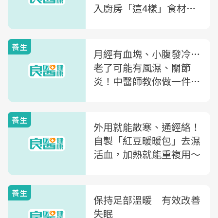
入廚房「這4樣」食材，
還能緩解婦科問題
養生
月經有血塊、小腹發冷…
老了可能有風濕、關節
炎！中醫師教你做一件事
化開腹中寒氣、溫通血脈
養生
外用就能散寒、通經絡！
自製「紅豆暖暖包」去濕
活血，加熱就能重複用～
養生
保持足部溫暖 有效改善
失眠