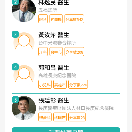
林逸民 醫生
2
五福診所
眼科
宜蘭縣
分享數542
黃汝萍 醫生
3
台中光流聯合診所
牙科
台中市
分享數208
郭和昌 醫生
4
高雄長庚紀念醫院
小兒科
高雄市
分享數226
張廷彰 醫生
5
長庚醫療財團法人林口長庚紀念醫院
婦產科
桃園市
分享數23