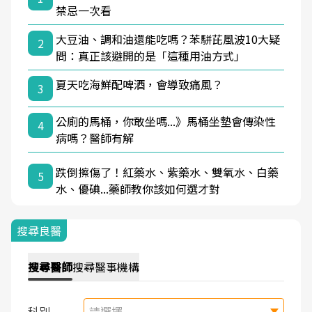
禁忌一次看
大豆油、調和油還能吃嗎？苯駢芘風波10大疑
2
問：真正該避開的是「這種用油方式」
夏天吃海鮮配啤酒，會導致痛風？
3
公廁的馬桶，你敢坐嗎...》馬桶坐墊會傳染性
4
病嗎？醫師有解
跌倒擦傷了！紅藥水、紫藥水、雙氧水、白藥
5
水、優碘...藥師教你該如何選才對
搜尋良醫
搜尋
醫師
搜尋
醫事機構
科別
請選擇