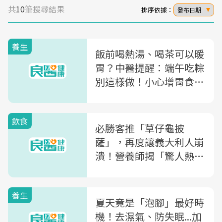
共
10
筆搜尋結果
排序依據：
發布日期
養生
飯前喝熱湯、喝茶可以暖
胃？中醫提醒：端午吃粽
別這樣做！小心增胃食道
逆流風險
飲食
必勝客推「草仔龜披
薩」，再度讓義大利人崩
潰！營養師揭「驚人熱
量」，4秘訣幫你減少熱
量負擔
養生
夏天竟是「泡腳」最好時
機！去濕氣、防失眠...加