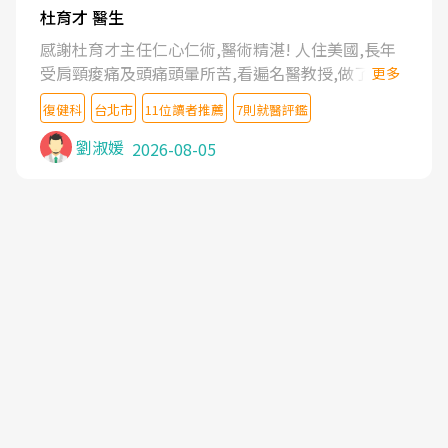
杜育才 醫生
感謝杜育才主任仁心仁術,醫術精湛! 人住美國,長年
受肩頸痠痛及頭痛頭暈所苦,看遍名醫教授,做了各種
更多
檢查,也嘗試過西醫打針,中醫針灸及物理徒手治療都
復健科
台北市
11位讀者推薦
7則就醫評鑑
沒有用,後來連吃到嗎啡類止痛藥都效果有限,只是壓
症狀,沒多久就痛起來,多年失眠嚴重影響生活品質.
劉淑媛
2026-08-05
台灣親友介紹忠孝醫院杜育才主任是頸頭症候群專
家,上網搜尋杜主任相關文章新聞跟網路評價之後,下
定決心飛回台北找杜醫師診治. 杜主任的乾針跟增生
治療真的很厲害,第一次乾針就覺得整個肩頸鬆開,回
家特別好睡,經過幾次治療,長年頑疾已經好了大半,杜
主任除了打針超厲害,還會一直交代要改善姿勢跟好
好做運動,看診態度親切溫暖,真的是不可多得的良醫,
大力推荐!