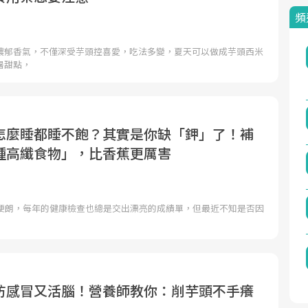
頻
濃郁香氣，不僅深受芋頭控喜愛，吃法多變，夏天可以做成芋頭西米
暑甜點，
怎麼睡都睡不飽？其實是你缺「鉀」了！補
種高纖食物」，比香蕉更厲害
體硬朗，每年的健康檢查也總是交出漂亮的成績單，但最近不知是否因
防感冒又活腦！營養師教你：削芋頭不手癢