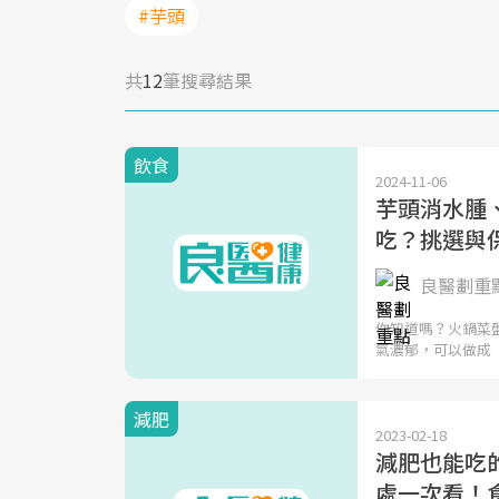
#芋頭
共
12
筆搜尋結果
飲食
2024-11-06
芋頭消水腫
吃？挑選與
良醫劃重
你知道嗎？火鍋菜
氣濃郁，可以做成
減肥
2023-02-18
減肥也能吃的
處一次看！