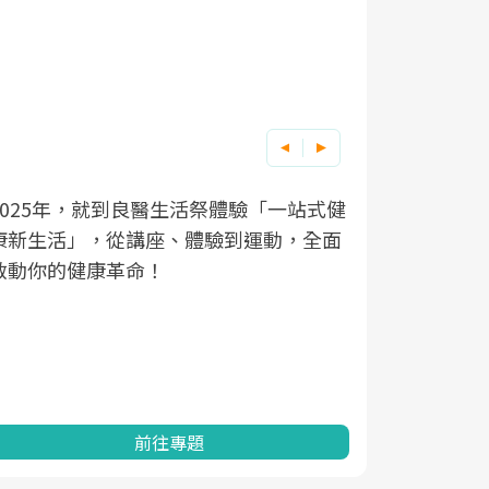
良醫健康網從「換季的身體變化」出發，
根據不同性
因應超高齡
透過醫學觀點與日常感受的對話，建立對
在、未來的
「2025
亞健康的認知，進而引導實際的改善行
知道該如何
促進為目的
動。
健康的關鍵
分析進行全
灣健康促進
前往專題