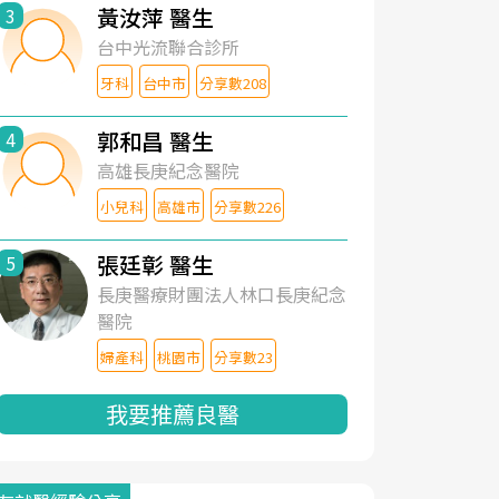
黃汝萍 醫生
3
台中光流聯合診所
牙科
台中市
分享數208
郭和昌 醫生
4
高雄長庚紀念醫院
小兒科
高雄市
分享數226
張廷彰 醫生
5
長庚醫療財團法人林口長庚紀念
醫院
婦產科
桃園市
分享數23
我要推薦良醫