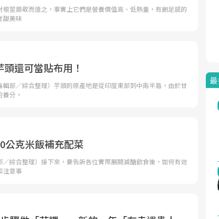
對根莖類敬而遠之，事實上它們是營養價值高、低熱量，有飽足感的
甘甜美味
芋頭還可當貼布用！
最
編輯部／綜合整理）芋頭的原產地是從印度東部到中南半島，由於甘
的養分，
70公克米飯補充配菜
部／綜合整理）接下來，要告訴各位實際展開減醣飲食後，如何有效
和注意事