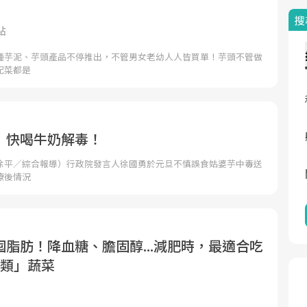
搜
點
種芋泥、芋頭產品不停推出，不管男女老幼人人皆買單！芋頭不管做
配菜都是
 快喝牛奶解毒！
徐平／綜合報導）行政院發言人徐國勇於元旦不慎誤食姑婆芋中毒送
療後情況
脂肪！降血糖、膽固醇...減肥時，最適合吃
莖類」蔬菜