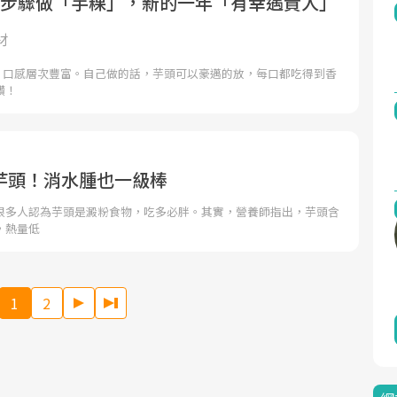
3步驟做「芋粿」，新的一年「有幸遇貴人」
材
，口感層次豐富。自己做的話，芋頭可以豪邁的放，每口都吃得到香
讚！
芋頭！消水腫也一級棒
很多人認為芋頭是澱粉食物，吃多必胖。其實，營養師指出，芋頭含
，熱量低
1
2