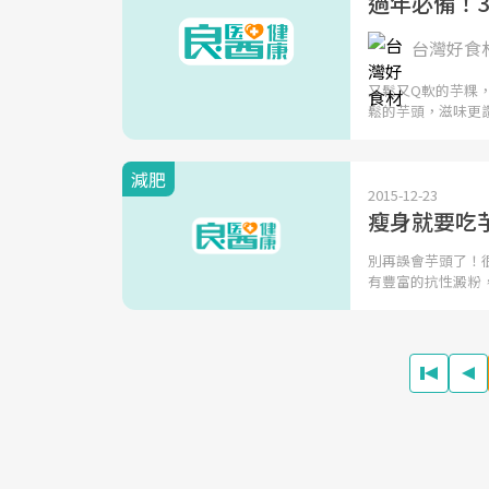
過年必備！
台灣好食
又鬆又Q軟的芋粿
鬆的芋頭，滋味更
減肥
2015-12-23
瘦身就要吃
別再誤會芋頭了！
有豐富的抗性澱粉