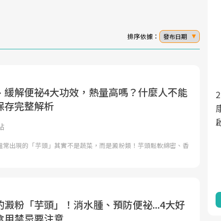
排序依據：
發布日期
、緩解便祕4大功效，熱量高嗎？什麼人不能
2025年，就到良醫生活祭體驗「一站式健
面對超高齡社會的浪潮，台灣正在快速邁
保存完整解析
向「健康照護」的新時代。隨著國家政策
康新生活」，從講座、體驗到運動，全面
如「健康台灣推動委員會」與「長照3.0」
啟動你的健康革命！
點
的推進，「預防醫學」已成全民關注的核
盤常出現的「芋頭」其實不是蔬菜，而是澱粉類！芋頭鬆軟綿密、香
心議題。然而，健檢不只是醫療院所的服
務，更是民眾了解自身健康狀況、啟動健
康管理的重要起點。
前往專題
前往專題
澱粉「芋頭」！消水腫、預防便祕...4大好
食用禁忌要注意