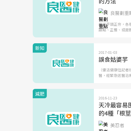
的方法
良醫劃重
最近芋頭正夯，各
甜點、正餐、或是
新知
2017-01-03
誤食姑婆芋
（優活健康往記者
醫，經緊急送醫治
減肥
2016-11-23
天冷最容易囤
的4種「根
美忍者