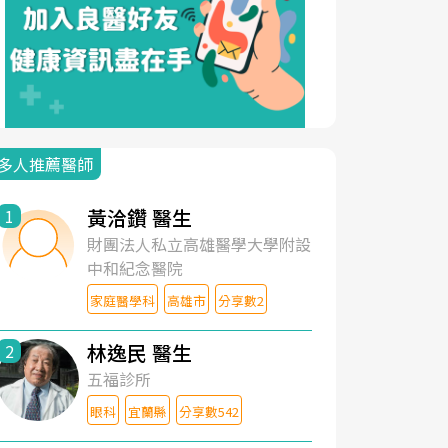
多人推薦醫師
黃洽鑽 醫生
1
財團法人私立高雄醫學大學附設
中和紀念醫院
家庭醫學科
高雄市
分享數2
林逸民 醫生
2
五福診所
眼科
宜蘭縣
分享數542