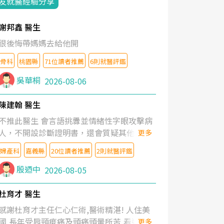
友就醫經驗分享
謝邦鑫 醫生
很後悔帶媽媽去給他開
骨科
桃園縣
71位讀者推薦
6則就醫評鑑
吳華桐
2026-08-06
陳建翰 醫生
不推此醫生 會言語挑釁並情緒性字眼攻擊病
人，不開設診斷證明書，還會質疑其他醫生
更多
的判斷！
婦產科
嘉義縣
20位讀者推薦
2則就醫評鑑
殷迺中
2026-08-05
杜育才 醫生
感謝杜育才主任仁心仁術,醫術精湛! 人住美
國,長年受肩頸痠痛及頭痛頭暈所苦,看遍名醫
更多