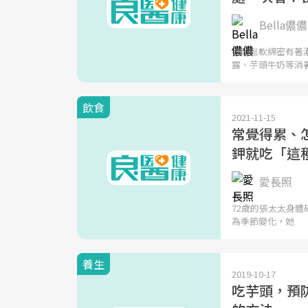
Bella儂儂
芋頭鬆軟綿密有著
露、芋頭牛奶等消
飲食
2021-11-15
常覺得累、
鉀就吃「這
愛長照
72歲的張太太身
為季節變化，她
養生
2019-10-17
吃芋頭，預