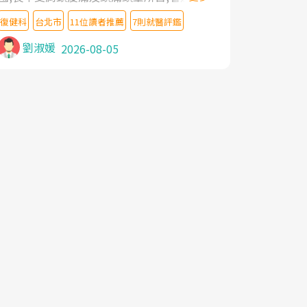
教授,做了各種檢查,也嘗試過西醫打針,中醫
復健科
台北市
11位讀者推薦
7則就醫評鑑
針灸及物理徒手治療都沒有用,後來連吃到嗎
啡類止痛藥都效果有限,只是壓症狀,沒多久就
劉淑媛
2026-08-05
痛起來,多年失眠嚴重影響生活品質. 台灣親
友介紹忠孝醫院杜育才主任是頸頭症候群專
家,上網搜尋杜主任相關文章新聞跟網路評價
之後,下定決心飛回台北找杜醫師診治. 杜主
任的乾針跟增生治療真的很厲害,第一次乾針
就覺得整個肩頸鬆開,回家特別好睡,經過幾次
治療,長年頑疾已經好了大半,杜主任除了打針
超厲害,還會一直交代要改善姿勢跟好好做運
動,看診態度親切溫暖,真的是不可多得的良
醫,大力推荐!