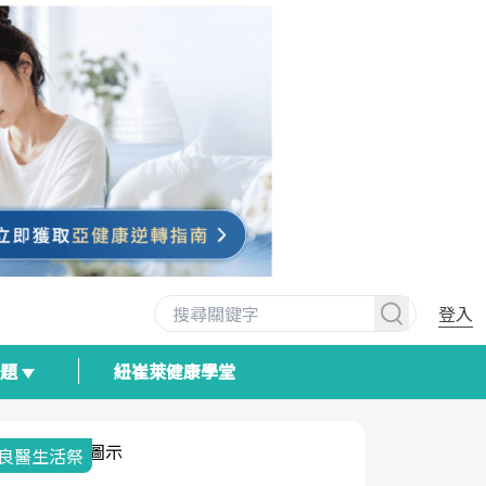
登入
專題
紐崔萊健康學堂
我與健康韌性的距離
荷爾蒙時光
2025健檢