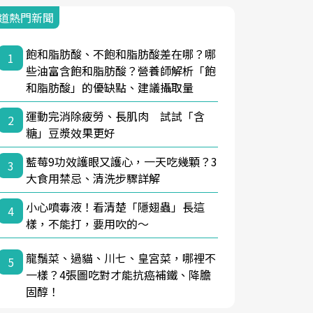
道熱門新聞
飽和脂肪酸、不飽和脂肪酸差在哪？哪
1
些油富含飽和脂肪酸？營養師解析「飽
和脂肪酸」的優缺點、建議攝取量
運動完消除疲勞、長肌肉 試試「含
2
糖」豆漿效果更好
藍莓9功效護眼又護心，一天吃幾顆？3
3
大食用禁忌、清洗步驟詳解
小心噴毒液！看清楚「隱翅蟲」長這
4
樣，不能打，要用吹的～
龍鬚菜、過貓、川七、皇宮菜，哪裡不
5
一樣？4張圖吃對才能抗癌補鐵、降膽
固醇！