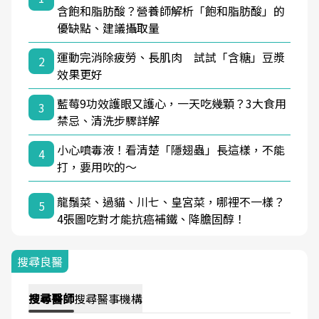
含飽和脂肪酸？營養師解析「飽和脂肪酸」的
優缺點、建議攝取量
運動完消除疲勞、長肌肉 試試「含糖」豆漿
2
效果更好
藍莓9功效護眼又護心，一天吃幾顆？3大食用
3
禁忌、清洗步驟詳解
小心噴毒液！看清楚「隱翅蟲」長這樣，不能
4
打，要用吹的～
龍鬚菜、過貓、川七、皇宮菜，哪裡不一樣？
5
4張圖吃對才能抗癌補鐵、降膽固醇！
搜尋良醫
搜尋
醫師
搜尋
醫事機構