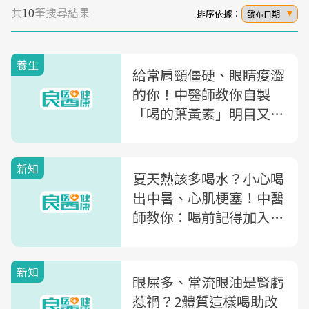
共
10
筆搜尋結果
排序依據：
發布日期
養生
給常肩頸僵硬、眼睛痠澀
的你！中醫師教你自製
「喝的葉黃素」明目又緩
解疲勞
新知
夏天熱該多喝水？小心喝
出中暑、心肌梗塞！中醫
師教你：喝前記得加入
「這2樣東西」
新知
眼屎多、常流眼油是腎虧
惹禍？2體質這樣喝助改