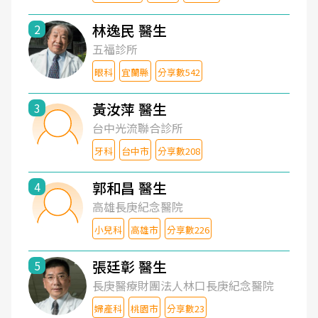
林逸民 醫生
2
五福診所
眼科
宜蘭縣
分享數542
黃汝萍 醫生
3
台中光流聯合診所
牙科
台中市
分享數208
郭和昌 醫生
4
高雄長庚紀念醫院
小兒科
高雄市
分享數226
張廷彰 醫生
5
長庚醫療財團法人林口長庚紀念醫院
婦產科
桃園市
分享數23