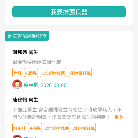
我要推薦良醫
網友就醫經驗分享
謝邦鑫 醫生
很後悔帶媽媽去給他開
骨科
桃園縣
71位讀者推薦
6則就醫評鑑
吳華桐
2026-08-06
陳建翰 醫生
不推此醫生 會言語挑釁並情緒性字眼攻擊病人，不
開設診斷證明書，還會質疑其他醫生的判斷！
更多
婦產科
嘉義縣
20位讀者推薦
2則就醫評鑑