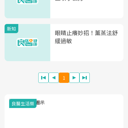
新知
眼睛止癢妙招！薰蒸法舒
緩過敏
1
我與健康韌性的距離