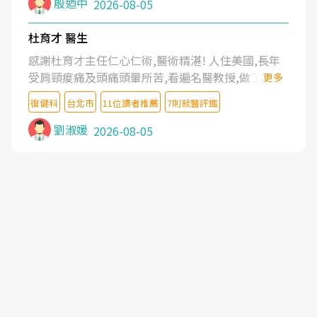
殷迺中
2026-08-05
杜育才 醫生
感謝杜育才主任仁心仁術,醫術精湛! 人住美國,長年
受肩頸痠痛及頭痛頭暈所苦,看遍名醫教授,做了各種
更多
檢查,也嘗試過西醫打針,中醫針灸及物理徒手治療都
復健科
台北市
11位讀者推薦
7則就醫評鑑
沒有用,後來連吃到嗎啡類止痛藥都效果有限,只是壓
症狀,沒多久就痛起來,多年失眠嚴重影響生活品質.
劉淑媛
2026-08-05
台灣親友介紹忠孝醫院杜育才主任是頸頭症候群專
家,上網搜尋杜主任相關文章新聞跟網路評價之後,下
定決心飛回台北找杜醫師診治. 杜主任的乾針跟增生
治療真的很厲害,第一次乾針就覺得整個肩頸鬆開,回
家特別好睡,經過幾次治療,長年頑疾已經好了大半,杜
主任除了打針超厲害,還會一直交代要改善姿勢跟好
好做運動,看診態度親切溫暖,真的是不可多得的良醫,
大力推荐!