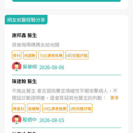
網友就醫經驗分享
謝邦鑫 醫生
很後悔帶媽媽去給他開
骨科
桃園縣
71位讀者推薦
6則就醫評鑑
吳華桐
2026-08-06
陳建翰 醫生
不推此醫生 會言語挑釁並情緒性字眼攻擊病人，不
開設診斷證明書，還會質疑其他醫生的判斷！
更多
婦產科
嘉義縣
20位讀者推薦
2則就醫評鑑
殷迺中
2026-08-05