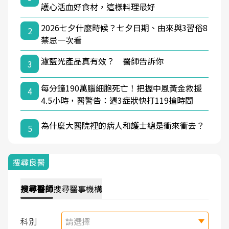
護心活血好食材，這樣料理最好
2026七夕什麼時候？七夕日期、由來與3習俗8
2
禁忌一次看
濾藍光產品真有效？ 醫師告訴你
3
每分鐘190萬腦細胞死亡！把握中風黃金救援
4
4.5小時，醫警告：遇3症狀快打119搶時間
為什麼大醫院裡的病人和護士總是衝來衝去？
5
搜尋良醫
搜尋
醫師
搜尋
醫事機構
科別
請選擇