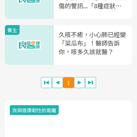
傷的警訊...「8種症狀」
小心已患上「菜瓜布肺」
養生
久咳不癒，小心肺已經變
「菜瓜布」！醫師告訴
你，咳多久該就醫？
1
我與健康韌性的距離