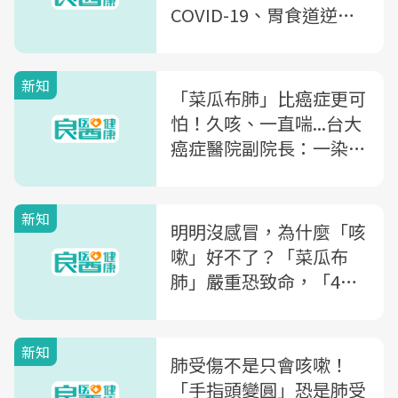
COVID-19、胃食道逆
流、抽菸等都是致病因子
之一
新知
「菜瓜布肺」比癌症更可
怕！久咳、一直喘...台大
癌症醫院副院長：一染病
就像坐死亡特快車，卻常
被誤以為是年紀大
新知
明明沒感冒，為什麼「咳
嗽」好不了？「菜瓜布
肺」嚴重恐致命，「4種
症狀」正是惡化警訊
新知
肺受傷不是只會咳嗽！
「手指頭變圓」恐是肺受