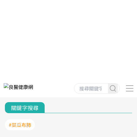
關鍵字搜尋
#菜瓜布肺