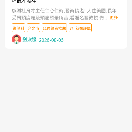
杜育才 醫生
感謝杜育才主任仁心仁術,醫術精湛! 人住美國,長年
受肩頸痠痛及頭痛頭暈所苦,看遍名醫教授,做了各種
更多
檢查,也嘗試過西醫打針,中醫針灸及物理徒手治療都
復健科
台北市
11位讀者推薦
7則就醫評鑑
沒有用,後來連吃到嗎啡類止痛藥都效果有限,只是壓
症狀,沒多久就痛起來,多年失眠嚴重影響生活品質.
劉淑媛
2026-08-05
台灣親友介紹忠孝醫院杜育才主任是頸頭症候群專
家,上網搜尋杜主任相關文章新聞跟網路評價之後,下
定決心飛回台北找杜醫師診治. 杜主任的乾針跟增生
治療真的很厲害,第一次乾針就覺得整個肩頸鬆開,回
家特別好睡,經過幾次治療,長年頑疾已經好了大半,杜
主任除了打針超厲害,還會一直交代要改善姿勢跟好
好做運動,看診態度親切溫暖,真的是不可多得的良醫,
大力推荐!