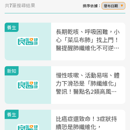
共
7
筆搜尋結果
排序依據：
發布日期
養生
長期乾咳、呼吸困難，小
心「菜瓜布肺」找上門！
醫提醒肺纖維化不可逆，
這3類族群要注意
新知
慢性咳嗽、活動易喘、體
力下滑恐是「肺纖維化」
警訊！醫點名2類高風險
族群要注意
養生
比癌症還致命！3症狀持
續恐是肺纖維化，