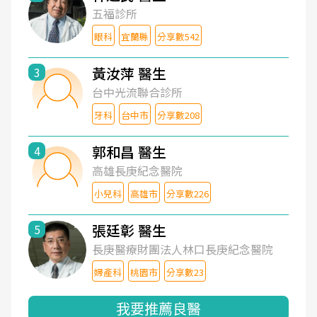
五福診所
眼科
宜蘭縣
分享數542
黃汝萍 醫生
3
台中光流聯合診所
牙科
台中市
分享數208
郭和昌 醫生
4
高雄長庚紀念醫院
小兒科
高雄市
分享數226
張廷彰 醫生
5
長庚醫療財團法人林口長庚紀念醫院
婦產科
桃園市
分享數23
我要推薦良醫