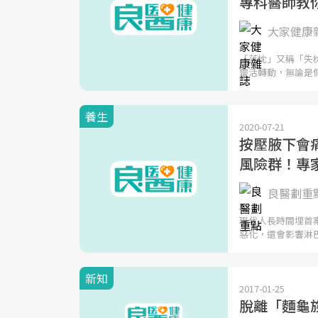
專科醫師教
大家健康
「落枕」又稱「失
靈活轉動，無論是
養生
2020-07-21
按壓腋下會痛
風險群！專
良醫劃重
現代人長時間埋首
惡化，還會影響淋
新知
2017-01-25
脫離「麵龜