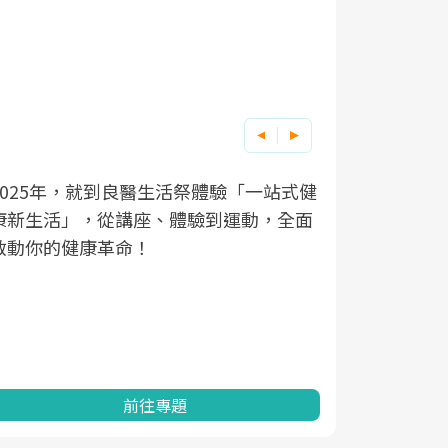
良醫健康網從「換季的身體變化」出發，
根據不同性
因應超高齡
透過醫學觀點與日常感受的對話，建立對
在、未來的
「2025
亞健康的認知，進而引導實際的改善行
知道該如何
促進為目的
動。
健康的關鍵
分析進行全
灣健康促進
前往專題