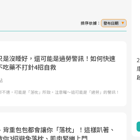
排序依據：
發布日期
只是沒睡好，還可能是過勞警訊！如何快速
面對超高齡社會的浪潮，台灣正在快速邁
2025年，就到良醫生活祭體驗「一站式健
不吃藥不打針4招自救
向「健康照護」的新時代。隨著國家政策
康新生活」，從講座、體驗到運動，全面
如「健康台灣推動委員會」與「長照3.0」
啟動你的健康革命！
點
的推進，「預防醫學」已成全民關注的核
部不適，可能是「落枕」所致。注意囉～這可能是「過勞」的警訊！
心議題。然而，健檢不只是醫療院所的服
務，更是民眾了解自身健康狀況、啟動健
康管理的重要起點。
前往專題
前往專題
、背重包包都會讓你「落枕」！這樣趴著、
教你3招避免落枕、肌肉緊繃上門