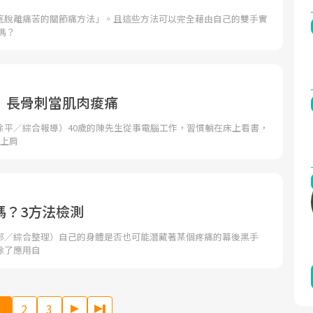
底脫離痛苦的關節痛方法」。且這些方法可以完全藉由自己的雙手實
嗎？
 長骨刺當肌肉痠痛
徐平／綜合報導）40歲的陳先生從事電腦工作，習慣躺在床上看書，
現上肩
嗎？3方法檢測
部／綜合整理）自己的身體是否也可能潛藏著某個疼痛的幕後黑手
除了應用自
1
2
3