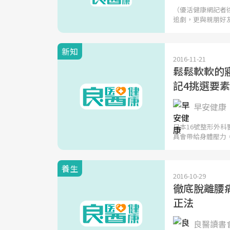
（優活健康網記者
追劇，更與親朋好
新知
2016-11-21
鬆鬆軟軟的
記4挑選要
早安健康
日本16號整形外
具會帶給身體壓力
養生
2016-10-29
徹底脫離腰
正法
良醫讀書