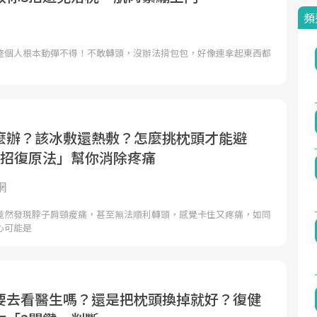
頻
整個人根本動彈不得！不敢轉頭，沒辦法揹包包，好像連拿起東西都
麼辦？該冰敷還熱敷？怎麼挑枕頭才能避
4招復原法」幫你消除疼痛
網
竟然發現脖子肩頸痠痛，甚至無法順利轉頭，感覺卡住又疼痛，如同
心可能是
要去看醫生嗎？還是把枕頭換掉就好？復健