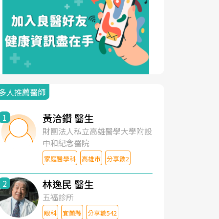
多人推薦醫師
黃洽鑽 醫生
1
財團法人私立高雄醫學大學附設
中和紀念醫院
家庭醫學科
高雄市
分享數2
林逸民 醫生
2
五福診所
眼科
宜蘭縣
分享數542