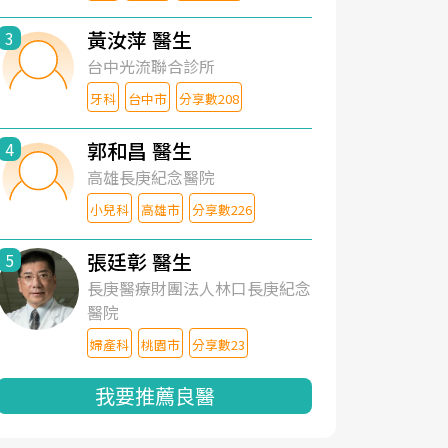
黃汝萍 醫生
3
台中光流聯合診所
牙科
台中市
分享數208
郭和昌 醫生
4
高雄長庚紀念醫院
小兒科
高雄市
分享數226
張廷彰 醫生
5
長庚醫療財團法人林口長庚紀念
醫院
婦產科
桃園市
分享數23
我要推薦良醫