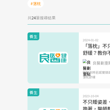
#落枕
共
24
筆搜尋結果
養生
2024-01-02
「落枕」不
舒緩？教你
良醫劃重
睡醒來時若感覺頸
落枕舒緩
養生
2023-10-04
不只睡姿差
跪著，醫師