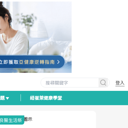
登入
專題
紐崔萊健康學堂
我與健康韌性的距離
荷爾蒙時光
2025健檢