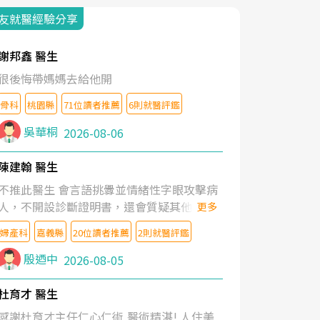
友就醫經驗分享
謝邦鑫 醫生
很後悔帶媽媽去給他開
骨科
桃園縣
71位讀者推薦
6則就醫評鑑
吳華桐
2026-08-06
陳建翰 醫生
不推此醫生 會言語挑釁並情緒性字眼攻擊病
人，不開設診斷證明書，還會質疑其他醫生
更多
的判斷！
婦產科
嘉義縣
20位讀者推薦
2則就醫評鑑
殷迺中
2026-08-05
杜育才 醫生
感謝杜育才主任仁心仁術,醫術精湛! 人住美