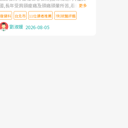
國,長年受肩頸痠痛及頭痛頭暈所苦,看遍名醫
更多
教授,做了各種檢查,也嘗試過西醫打針,中醫
復健科
台北市
11位讀者推薦
7則就醫評鑑
針灸及物理徒手治療都沒有用,後來連吃到嗎
啡類止痛藥都效果有限,只是壓症狀,沒多久就
劉淑媛
2026-08-05
痛起來,多年失眠嚴重影響生活品質. 台灣親
友介紹忠孝醫院杜育才主任是頸頭症候群專
家,上網搜尋杜主任相關文章新聞跟網路評價
之後,下定決心飛回台北找杜醫師診治. 杜主
任的乾針跟增生治療真的很厲害,第一次乾針
就覺得整個肩頸鬆開,回家特別好睡,經過幾次
治療,長年頑疾已經好了大半,杜主任除了打針
超厲害,還會一直交代要改善姿勢跟好好做運
動,看診態度親切溫暖,真的是不可多得的良
醫,大力推荐!