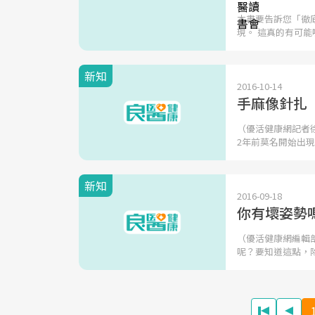
本書要告訴您「徹
現。 這真的有可能
新知
2016-10-14
手麻像針扎
（優活健康網記者
2年前莫名開始出
新知
2016-09-18
你有壞姿勢
（優活健康網編輯
呢？要知道這點，