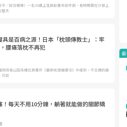
徐平／綜合報導）一名30歲上班族趁著年前休假，長時間窩在沙發上
友整天
寢具是百病之源！日本「枕頭傳教士」：牢
素，腰痛落枕不再犯
最
科醫院院長山田朱織在其著作《最新枕頭健康法》中提到，不合適的寢
，可說
痛！每天不用10分鐘，躺著就能做的關節矯
會