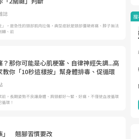
你「2關鍵」判斷
雜誌
搜
枕」，是急性的頸部肌肉拉傷，典型症狀是頸部僵硬疼痛、脖子無法
側轉、前
？那你可能是心肌梗塞、自律神經失調...高
家教你「10秒這樣按」幫身體排毒、促循環
點
案前，長期姿勢不良讓身體、肩頸都好～緊、好痛，不僅使血液循環
巴循環！
族」 翹腳習慣要改