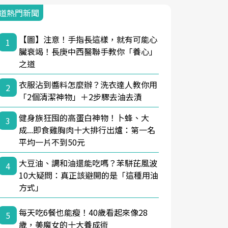
道熱門新聞
【圖】注意！手指長這樣，就有可能心
1
臟衰竭！長庚中西醫聯手教你「養心」
之道
衣服沾到醬料怎麼辦？洗衣達人教你用
2
「2個清潔神物」＋2步驟去油去漬
健身族狂囤的高蛋白神物！卜蜂、大
3
成...即食雞胸肉十大排行出爐：第一名
平均一片不到50元
大豆油、調和油還能吃嗎？苯駢芘風波
4
10大疑問：真正該避開的是「這種用油
方式」
每天吃6餐也能瘦！40歲看起來像28
5
歲，美魔女的十大養成術