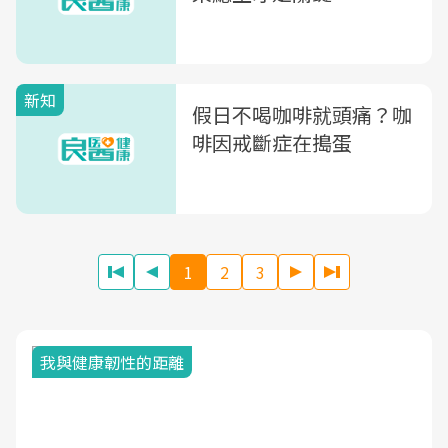
新知
假日不喝咖啡就頭痛？咖
啡因戒斷症在搗蛋
1
2
3
我與健康韌性的距離