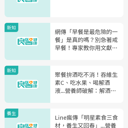
新知
網傳「早餐是最危險的一
餐」是真的嗎？別急著戒
早餐！專家教你用文獻看
可信度
新知
聚餐拚酒吃不消！吞維生
素C、吃水果、喝解酒
液...營養師破解：解酒偏
方哪個有效？
養生
Line瘋傳「明星素食三食
材，養生又回春」...營養