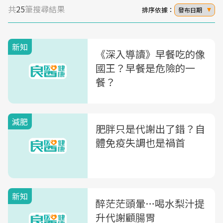
共
25
筆搜尋結果
排序依據：
發布日期
新知
《深入導讀》早餐吃的像
國王？早餐是危險的一
餐？
減肥
肥胖只是代謝出了錯？自
體免疫失調也是禍首
新知
醉茫茫頭暈…喝水梨汁提
升代謝顧腸胃