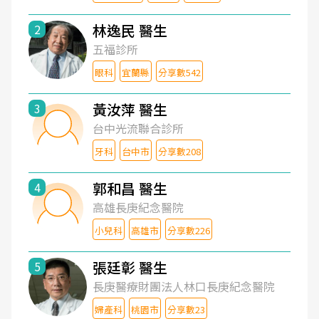
林逸民 醫生
2
五福診所
眼科
宜蘭縣
分享數542
黃汝萍 醫生
3
台中光流聯合診所
牙科
台中市
分享數208
郭和昌 醫生
4
高雄長庚紀念醫院
小兒科
高雄市
分享數226
張廷彰 醫生
5
長庚醫療財團法人林口長庚紀念醫院
婦產科
桃園市
分享數23