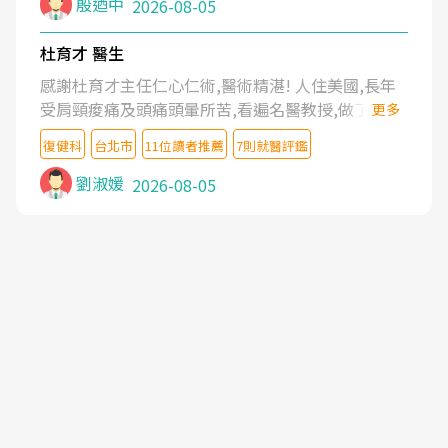
殷迺中
2026-08-05
杜育才 醫生
感謝杜育才主任仁心仁術,醫術精湛! 人住美國,長年
受肩頸痠痛及頭痛頭暈所苦,看遍名醫教授,做了各種
更多
檢查,也嘗試過西醫打針,中醫針灸及物理徒手治療都
復健科
台北市
11位讀者推薦
7則就醫評鑑
沒有用,後來連吃到嗎啡類止痛藥都效果有限,只是壓
症狀,沒多久就痛起來,多年失眠嚴重影響生活品質.
劉淑媛
2026-08-05
台灣親友介紹忠孝醫院杜育才主任是頸頭症候群專
家,上網搜尋杜主任相關文章新聞跟網路評價之後,下
定決心飛回台北找杜醫師診治. 杜主任的乾針跟增生
治療真的很厲害,第一次乾針就覺得整個肩頸鬆開,回
家特別好睡,經過幾次治療,長年頑疾已經好了大半,杜
主任除了打針超厲害,還會一直交代要改善姿勢跟好
好做運動,看診態度親切溫暖,真的是不可多得的良醫,
大力推荐!