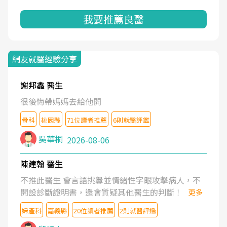
我要推薦良醫
網友就醫經驗分享
謝邦鑫 醫生
很後悔帶媽媽去給他開
骨科
桃園縣
71位讀者推薦
6則就醫評鑑
吳華桐
2026-08-06
陳建翰 醫生
不推此醫生 會言語挑釁並情緒性字眼攻擊病人，不
開設診斷證明書，還會質疑其他醫生的判斷！
更多
婦產科
嘉義縣
20位讀者推薦
2則就醫評鑑