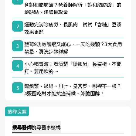
含飽和脂肪酸？營養師解析「飽和脂肪酸」的
優缺點、建議攝取量
運動完消除疲勞、長肌肉 試試「含糖」豆漿
2
效果更好
藍莓9功效護眼又護心，一天吃幾顆？3大食用
3
禁忌、清洗步驟詳解
小心噴毒液！看清楚「隱翅蟲」長這樣，不能
4
打，要用吹的～
龍鬚菜、過貓、川七、皇宮菜，哪裡不一樣？
5
4張圖吃對才能抗癌補鐵、降膽固醇！
搜尋良醫
搜尋
醫師
搜尋
醫事機構