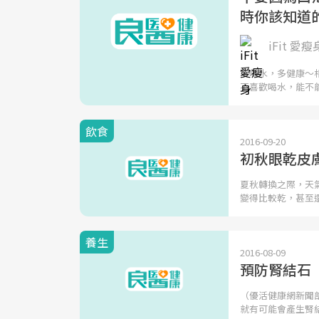
時你該知道
iFit 愛瘦
​多喝水，多健康
不喜歡喝水，能不
飲食
2016-09-20
初秋眼乾皮
夏秋轉換之際，天
變得比較乾，甚至
養生
2016-08-09
預防腎結石
（優活健康網新聞
就有可能會產生腎