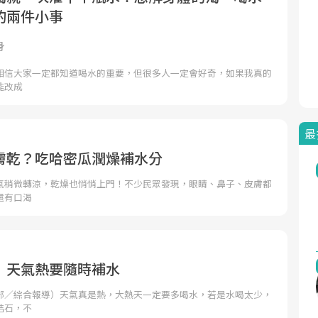
的兩件小事
身
～相信大家一定都知道喝水的重要，但很多人一定會好奇，如果我真的
能改成
最
膚乾？吃哈密瓜潤燥補水分
氣稍微轉涼，乾燥也悄悄上門！不少民眾發現，眼睛、鼻子、皮膚都
還有口渴
 天氣熱要隨時補水
部／綜合報導）天氣真是熱，大熱天一定要多喝水，若是水喝太少，
結石，不