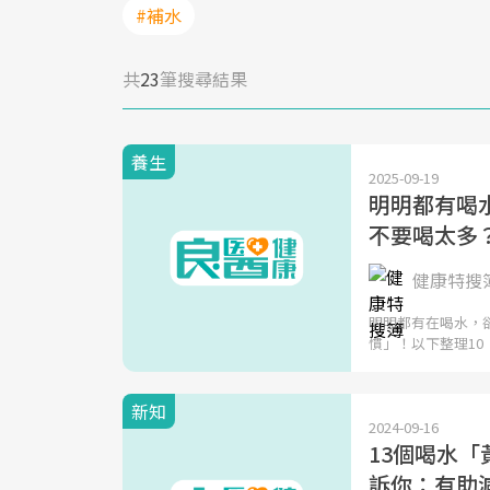
#補水
共
23
筆搜尋結果
養生
2025-09-19
明明都有喝
不要喝太多
健康特搜
明明都有在喝水，
慣」！以下整理10
新知
2024-09-16
13個喝水「
訴你：有助