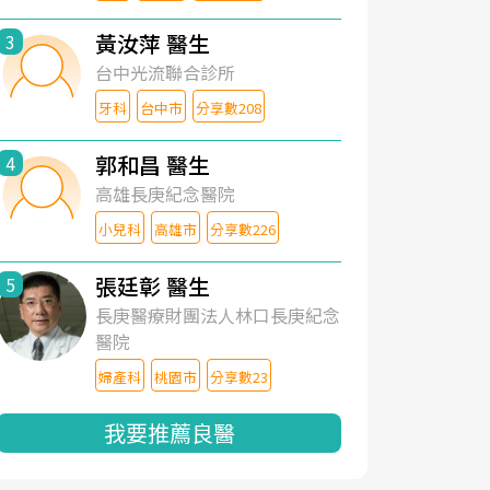
黃汝萍 醫生
3
台中光流聯合診所
牙科
台中市
分享數208
郭和昌 醫生
4
高雄長庚紀念醫院
小兒科
高雄市
分享數226
張廷彰 醫生
5
長庚醫療財團法人林口長庚紀念
醫院
婦產科
桃園市
分享數23
我要推薦良醫