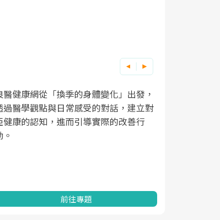
良醫健康網從「換季的身體變化」出發，
根據不同性
因應超高齡
透過醫學觀點與日常感受的對話，建立對
在、未來的
「2025
亞健康的認知，進而引導實際的改善行
知道該如何
促進為目的
動。
健康的關鍵
分析進行全
灣健康促進
前往專題