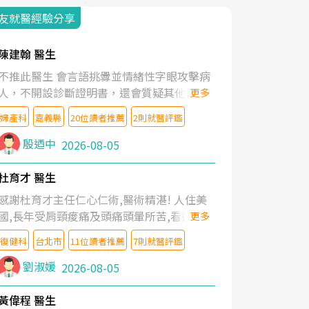
友就醫經驗分享
陳建翰 醫生
不推此醫生 會言語挑釁並情緒性字眼攻擊病
人，不開設診斷證明書，還會質疑其他醫生
更多
的判斷！
婦產科
嘉義縣
20位讀者推薦
2則就醫評鑑
殷迺中
2026-08-05
杜育才 醫生
感謝杜育才主任仁心仁術,醫術精湛! 人住美
國,長年受肩頸痠痛及頭痛頭暈所苦,看遍名醫
更多
教授,做了各種檢查,也嘗試過西醫打針,中醫
復健科
台北市
11位讀者推薦
7則就醫評鑑
針灸及物理徒手治療都沒有用,後來連吃到嗎
啡類止痛藥都效果有限,只是壓症狀,沒多久就
劉淑媛
2026-08-05
痛起來,多年失眠嚴重影響生活品質. 台灣親
友介紹忠孝醫院杜育才主任是頸頭症候群專
黃偉程 醫生