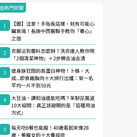
道熱門新聞
【圖】注意！手指長這樣，就有可能心
1
臟衰竭！長庚中西醫聯手教你「養心」
之道
衣服沾到醬料怎麼辦？洗衣達人教你用
2
「2個清潔神物」＋2步驟去油去漬
健身族狂囤的高蛋白神物！卜蜂、大
3
成...即食雞胸肉十大排行出爐：第一名
平均一片不到50元
大豆油、調和油還能吃嗎？苯駢芘風波
4
10大疑問：真正該避開的是「這種用油
方式」
每天吃6餐也能瘦！40歲看起來像28
5
歲，美魔女的十大養成術