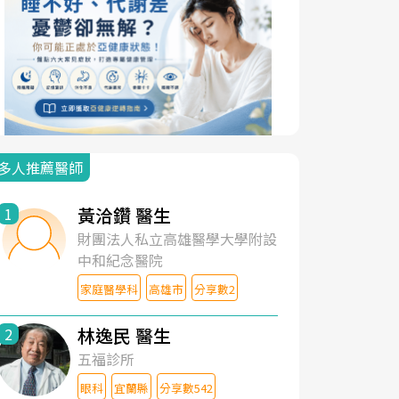
多人推薦醫師
黃洽鑽 醫生
1
財團法人私立高雄醫學大學附設
中和紀念醫院
家庭醫學科
高雄市
分享數2
林逸民 醫生
2
五福診所
眼科
宜蘭縣
分享數542