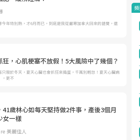
頻
簿
得今年特別熱，才6月而已，到底是我從嚴寒加拿大回來的錯覺，還
抓狂，心肌梗塞不放假！5大風險中了幾個？
再只限於冬天，夏天心臟也會抓狂來搗蛋，千萬別輕忽！夏天心臟病
」，更不
，41歲林心如每天堅持做2件事，產後3個月
少女一樣
laire 美麗佳人