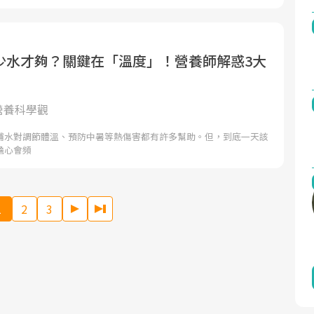
少水才夠？關鍵在「溫度」！營養師解惑3大
的營養科學觀
補水對調節體溫、預防中暑等熱傷害都有許多幫助。但，到底一天該
擔心會頻
1
2
3