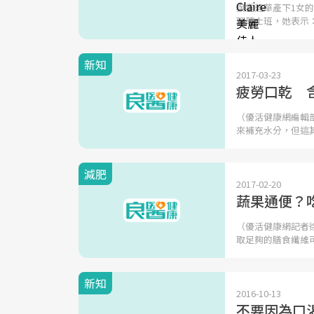
與霍建華產下1女
理碩士班，她表示
新知
2017-03-23
疲勞口乾 
（優活健康網編輯
來補充水分，但這
減肥
2017-02-20
蔬果通便？
（優活健康網記者
取足夠的膳食纖維
新知
2016-10-13
不要因為口