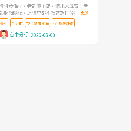
家,上網搜尋杜主任相關文章新聞跟網路評價
骨科黃偉程，看評價不錯，結果大踩雷！看
之後,下定決心飛回台北找杜醫師診治. 杜主
診超級隨便，連檢查都不做就想打發病人，
更多
任的乾針跟增生治療真的很厲害,第一次乾針
還好大的官威 ... 想詢問病情還被陰陽怪氣嘲
就覺得整個肩頸鬆開,回家特別好睡,經過幾次
骨科
台北市
72位讀者推薦
4則就醫評鑑
諷一番。可能好評帶來的大頭症，變得自負
治療,長年頑疾已經好了大半,杜主任除了打針
不尊重病人。醫術也不行，畢竟連檢查都懶
台中分行
2026-08-03
超厲害,還會一直交代要改善姿勢跟好好做運
得做，治療會有用才怪。大家避雷吧！
動,看診態度親切溫暖,真的是不可多得的良
醫,大力推荐!