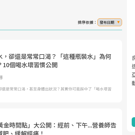
排序依據：
發布日期
水，卻還是常常口渴？「這種瓶裝水」為何
面對超高齡社會的浪潮，台灣正在快速邁
2025年，就到良醫生活祭體驗「一站式健
？10個喝水壞習慣公開
向「健康照護」的新時代。隨著國家政策
康新生活」，從講座、體驗到運動，全面
如「健康台灣推動委員會」與「長照3.0」
啟動你的健康革命！
簿
的推進，「預防醫學」已成全民關注的核
卻還是常常口渴，甚至身體出狀況？其實你可能踩中了「喝水壞習
心議題。然而，健檢不只是醫療院所的服
務，更是民眾了解自身健康狀況、啟動健
康管理的重要起點。
前往專題
前往專題
黃金時間點」大公開：經前、下午...營養師告
減肥、緩解經痛！