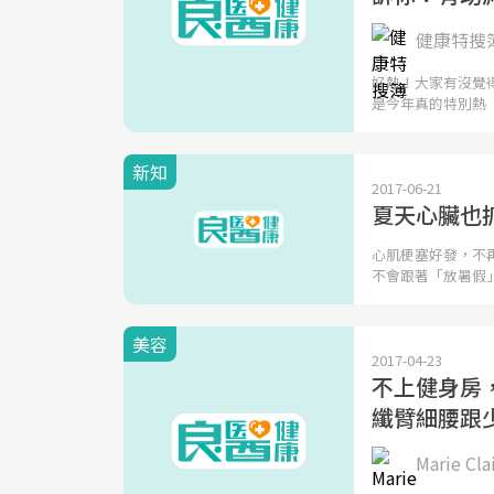
健康特搜
好熱！大家有沒覺
是今年真的特別熱
新知
2017-06-21
夏天心臟也
心肌梗塞好發，不
不會跟著「放暑假
美容
2017-04-23
不上健身房
纖臂細腰跟
Marie C