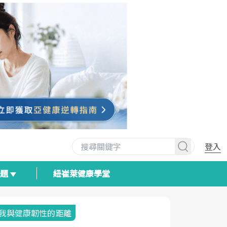
登入
專題
紐崔萊健康學堂
我與健康韌性的距離
荷爾蒙時光
2025健檢