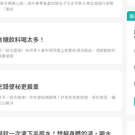
的新手媽媽心如，高中畢業後直到現在才又去世新大學念高階行銷管
：「重拾
搜
含糖飲料喝太多！
部／綜合整理）有許多人會利用市面上販賣的清涼飲品，或運動飲料
其實是很
吃錯便秘更嚴重
徐平／綜合報導）你有便秘問題嗎？許多民眾都知道，多吃青菜、攝
可以解決
渴就一次灌下半瓶水！想解身體的渴，喝水