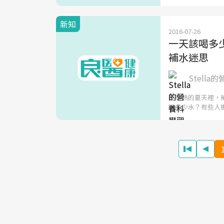
新知
2016-07-26
一天該喝多
補水迷思
Stella
在炎熱的夏天裡，
喝多少水？有些人