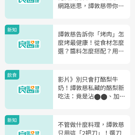
網路迷思，譚敦慈帶你一
一破解，同時教你怎麼吃
蛋
新知
譚敦慈告訴你「烤肉」怎
麼烤最健康！從食材怎麼
選？醬料怎麼搭配？用什
麼烤最安全？一次大公開
飲食
影片》別只會打酪梨牛
奶！譚敦慈私藏的酪梨新
吃法：竟是沾⬤⬤、加
OO，還加碼小秘訣教你
挑完熟酪梨
新知
不管做什麼料理，譚敦慈
只用這「2把刀」！選刀