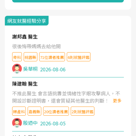
網友就醫經驗分享
謝邦鑫 醫生
很後悔帶媽媽去給他開
骨科
桃園縣
71位讀者推薦
6則就醫評鑑
吳華桐
2026-08-06
陳建翰 醫生
不推此醫生 會言語挑釁並情緒性字眼攻擊病人，不
開設診斷證明書，還會質疑其他醫生的判斷！
更多
婦產科
嘉義縣
20位讀者推薦
2則就醫評鑑
殷迺中
2026-08-05