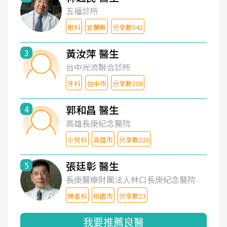
五福診所
眼科
宜蘭縣
分享數542
黃汝萍 醫生
3
台中光流聯合診所
牙科
台中市
分享數208
郭和昌 醫生
4
高雄長庚紀念醫院
小兒科
高雄市
分享數226
張廷彰 醫生
5
長庚醫療財團法人林口長庚紀念醫院
婦產科
桃園市
分享數23
我要推薦良醫