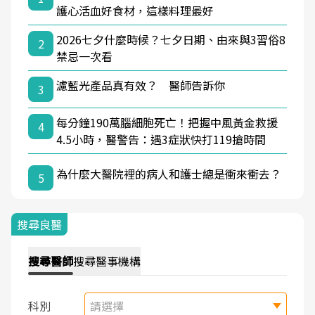
護心活血好食材，這樣料理最好
2026七夕什麼時候？七夕日期、由來與3習俗8
2
禁忌一次看
濾藍光產品真有效？ 醫師告訴你
3
每分鐘190萬腦細胞死亡！把握中風黃金救援
4
4.5小時，醫警告：遇3症狀快打119搶時間
為什麼大醫院裡的病人和護士總是衝來衝去？
5
搜尋良醫
搜尋
醫師
搜尋
醫事機構
科別
請選擇