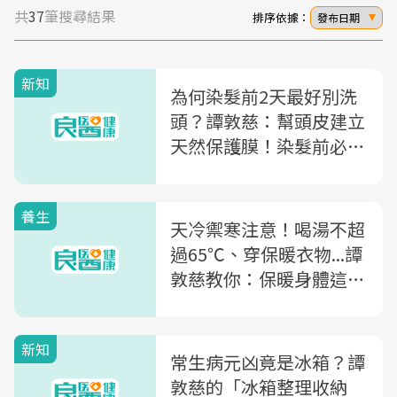
共
37
筆搜尋結果
排序依據：
發布日期
新知
為何染髮前2天最好別洗
頭？譚敦慈：幫頭皮建立
天然保護膜！染髮前必知
的5件事
養生
天冷禦寒注意！喝湯不超
過65℃、穿保暖衣物...譚
敦慈教你：保暖身體這3
處最重要
新知
常生病元凶竟是冰箱？譚
敦慈的「冰箱整理收納