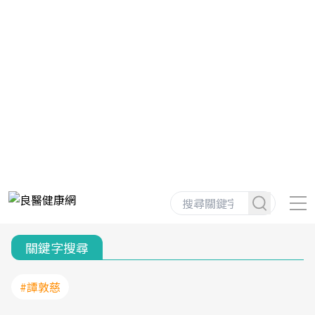
關鍵字搜尋
#譚敦慈