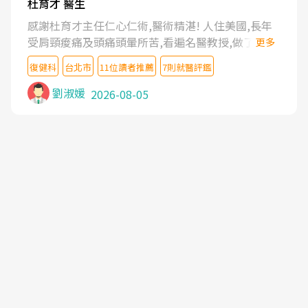
杜育才 醫生
感謝杜育才主任仁心仁術,醫術精湛! 人住美國,長年
受肩頸痠痛及頭痛頭暈所苦,看遍名醫教授,做了各種
更多
檢查,也嘗試過西醫打針,中醫針灸及物理徒手治療都
復健科
台北市
11位讀者推薦
7則就醫評鑑
沒有用,後來連吃到嗎啡類止痛藥都效果有限,只是壓
症狀,沒多久就痛起來,多年失眠嚴重影響生活品質.
劉淑媛
2026-08-05
台灣親友介紹忠孝醫院杜育才主任是頸頭症候群專
家,上網搜尋杜主任相關文章新聞跟網路評價之後,下
定決心飛回台北找杜醫師診治. 杜主任的乾針跟增生
治療真的很厲害,第一次乾針就覺得整個肩頸鬆開,回
家特別好睡,經過幾次治療,長年頑疾已經好了大半,杜
主任除了打針超厲害,還會一直交代要改善姿勢跟好
好做運動,看診態度親切溫暖,真的是不可多得的良醫,
大力推荐!