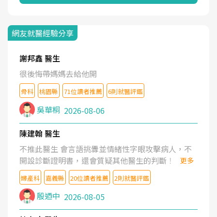
網友就醫經驗分享
謝邦鑫 醫生
很後悔帶媽媽去給他開
骨科
桃園縣
71位讀者推薦
6則就醫評鑑
吳華桐
2026-08-06
陳建翰 醫生
不推此醫生 會言語挑釁並情緒性字眼攻擊病人，不
開設診斷證明書，還會質疑其他醫生的判斷！
更多
婦產科
嘉義縣
20位讀者推薦
2則就醫評鑑
殷迺中
2026-08-05