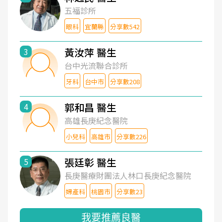
五福診所
眼科
宜蘭縣
分享數542
黃汝萍 醫生
3
台中光流聯合診所
牙科
台中市
分享數208
郭和昌 醫生
4
高雄長庚紀念醫院
小兒科
高雄市
分享數226
張廷彰 醫生
5
長庚醫療財團法人林口長庚紀念醫院
婦產科
桃園市
分享數23
我要推薦良醫