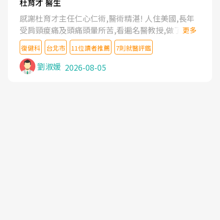
杜育才 醫生
感謝杜育才主任仁心仁術,醫術精湛! 人住美國,長年
受肩頸痠痛及頭痛頭暈所苦,看遍名醫教授,做了各種
更多
檢查,也嘗試過西醫打針,中醫針灸及物理徒手治療都
復健科
台北市
11位讀者推薦
7則就醫評鑑
沒有用,後來連吃到嗎啡類止痛藥都效果有限,只是壓
症狀,沒多久就痛起來,多年失眠嚴重影響生活品質.
劉淑媛
2026-08-05
台灣親友介紹忠孝醫院杜育才主任是頸頭症候群專
家,上網搜尋杜主任相關文章新聞跟網路評價之後,下
定決心飛回台北找杜醫師診治. 杜主任的乾針跟增生
治療真的很厲害,第一次乾針就覺得整個肩頸鬆開,回
家特別好睡,經過幾次治療,長年頑疾已經好了大半,杜
主任除了打針超厲害,還會一直交代要改善姿勢跟好
好做運動,看診態度親切溫暖,真的是不可多得的良醫,
大力推荐!