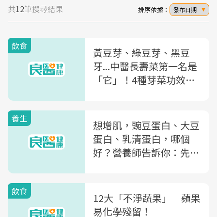
共
12
筆搜尋結果
排序依據：
發布日期
飲食
黃豆芽、綠豆芽、黑豆
牙...中醫長壽菜第一名是
「它」！4種芽菜功效大
不同，配1物還能驅寒
養生
想增肌，豌豆蛋白、大豆
蛋白、乳清蛋白，哪個
好？營養師告訴你：先看
懂什麼是「支鏈胺基酸」
飲食
12大「不淨蔬果」 蘋果
易化學殘留！