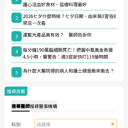
護心活血好食材，這樣料理最好
2026七夕什麼時候？七夕日期、由來與3習俗8
2
禁忌一次看
濾藍光產品真有效？ 醫師告訴你
3
每分鐘190萬腦細胞死亡！把握中風黃金救援
4
4.5小時，醫警告：遇3症狀快打119搶時間
為什麼大醫院裡的病人和護士總是衝來衝去？
5
搜尋良醫
搜尋
醫師
搜尋
醫事機構
科別
請選擇