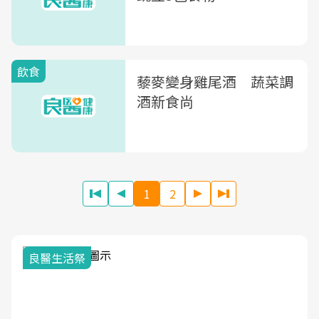
飲食
藜麥變身雞尾酒 蔬菜調
酒新食尚
1
2
良醫生活祭