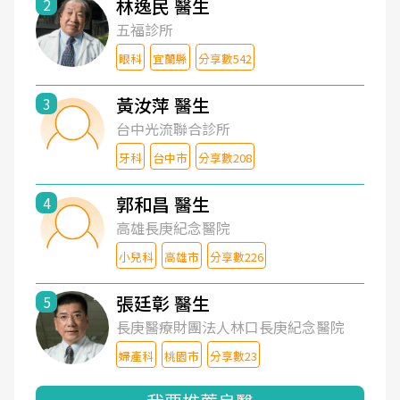
林逸民 醫生
2
五福診所
眼科
宜蘭縣
分享數542
黃汝萍 醫生
3
台中光流聯合診所
牙科
台中市
分享數208
郭和昌 醫生
4
高雄長庚紀念醫院
小兒科
高雄市
分享數226
張廷彰 醫生
5
長庚醫療財團法人林口長庚紀念醫院
婦產科
桃園市
分享數23