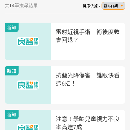
共
14
筆搜尋結果
排序依據：
發布日期
新知
雷射近視手術 術後度數
會回退？
新知
抗藍光降傷害 護眼快看
這6招！
新知
注意！學齡兒童視力不良
率高達7成