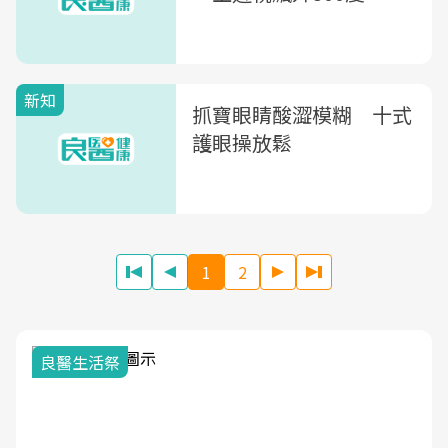
新知
抓寶眼睛酸澀模糊 十式
護眼操放鬆
1
2
我與健康韌性的距離