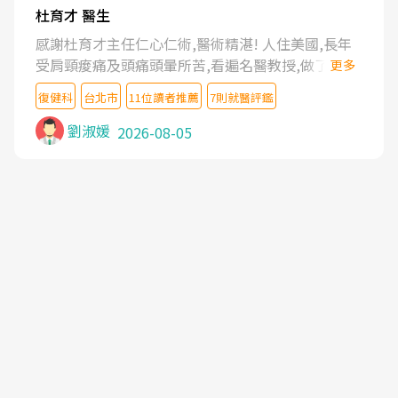
杜育才 醫生
感謝杜育才主任仁心仁術,醫術精湛! 人住美國,長年
受肩頸痠痛及頭痛頭暈所苦,看遍名醫教授,做了各種
更多
檢查,也嘗試過西醫打針,中醫針灸及物理徒手治療都
復健科
台北市
11位讀者推薦
7則就醫評鑑
沒有用,後來連吃到嗎啡類止痛藥都效果有限,只是壓
症狀,沒多久就痛起來,多年失眠嚴重影響生活品質.
劉淑媛
2026-08-05
台灣親友介紹忠孝醫院杜育才主任是頸頭症候群專
家,上網搜尋杜主任相關文章新聞跟網路評價之後,下
定決心飛回台北找杜醫師診治. 杜主任的乾針跟增生
治療真的很厲害,第一次乾針就覺得整個肩頸鬆開,回
家特別好睡,經過幾次治療,長年頑疾已經好了大半,杜
主任除了打針超厲害,還會一直交代要改善姿勢跟好
好做運動,看診態度親切溫暖,真的是不可多得的良醫,
大力推荐!