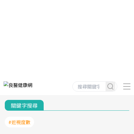
關鍵字搜尋
#近視度數