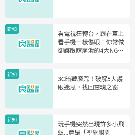
新知
看電視狂轉台，跟在車上
看手機一樣傷眼！你常做
卻讓眼睛崩潰的4大NG行
為
新知
3C暗藏魔咒！破解5大護
眼迷思，找回靈魂之窗
新知
玩手機突然出現許多小飛
蚊...竟是「視網膜剝