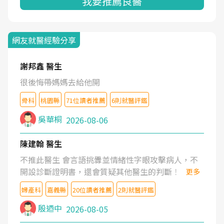
我要推薦良醫
網友就醫經驗分享
謝邦鑫 醫生
很後悔帶媽媽去給他開
骨科
桃園縣
71位讀者推薦
6則就醫評鑑
吳華桐
2026-08-06
陳建翰 醫生
不推此醫生 會言語挑釁並情緒性字眼攻擊病人，不
開設診斷證明書，還會質疑其他醫生的判斷！
更多
婦產科
嘉義縣
20位讀者推薦
2則就醫評鑑
殷迺中
2026-08-05