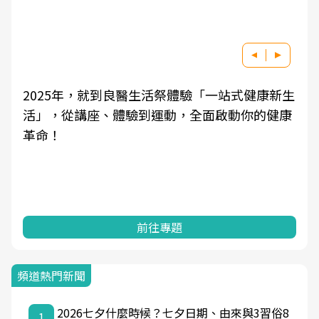
良醫健康網從「換季的身體變化」出發，透過醫
學觀點與日常感受的對話，建立對亞健康的認
知，進而引導實際的改善行動。
前往專題
頻道熱門新聞
2026七夕什麼時候？七夕日期、由來與3習俗8
1