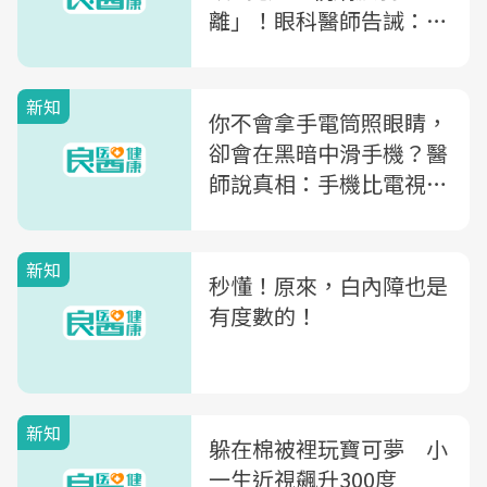
離」！眼科醫師告誡：3
種高危險群小心失明
新知
你不會拿手電筒照眼睛，
卻會在黑暗中滑手機？醫
師說真相：手機比電視、
電腦更傷眼的5大原因
新知
秒懂！原來，白內障也是
有度數的！
新知
躲在棉被裡玩寶可夢 小
一生近視飆升300度