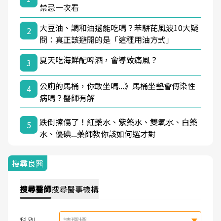
禁忌一次看
大豆油、調和油還能吃嗎？苯駢芘風波10大疑
2
問：真正該避開的是「這種用油方式」
夏天吃海鮮配啤酒，會導致痛風？
3
公廁的馬桶，你敢坐嗎...》馬桶坐墊會傳染性
4
病嗎？醫師有解
跌倒擦傷了！紅藥水、紫藥水、雙氧水、白藥
5
水、優碘...藥師教你該如何選才對
搜尋良醫
搜尋
醫師
搜尋
醫事機構
科別
請選擇