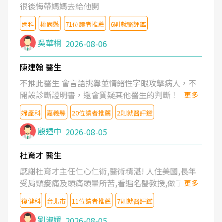
很後悔帶媽媽去給他開
骨科
桃園縣
71位讀者推薦
6則就醫評鑑
吳華桐
2026-08-06
陳建翰 醫生
不推此醫生 會言語挑釁並情緒性字眼攻擊病人，不
開設診斷證明書，還會質疑其他醫生的判斷！
更多
婦產科
嘉義縣
20位讀者推薦
2則就醫評鑑
殷迺中
2026-08-05
杜育才 醫生
感謝杜育才主任仁心仁術,醫術精湛! 人住美國,長年
受肩頸痠痛及頭痛頭暈所苦,看遍名醫教授,做了各種
更多
檢查,也嘗試過西醫打針,中醫針灸及物理徒手治療都
復健科
台北市
11位讀者推薦
7則就醫評鑑
沒有用,後來連吃到嗎啡類止痛藥都效果有限,只是壓
症狀,沒多久就痛起來,多年失眠嚴重影響生活品質.
劉淑媛
2026-08-05