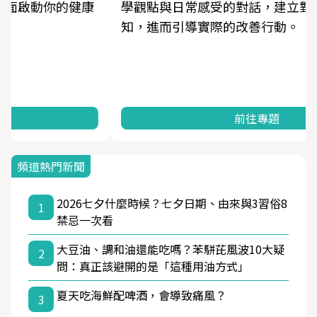
學觀點與日常感受的對話，建立對亞健康的認
知，進而引導實際的改善行動。
前往專題
頻道熱門新聞
2026七夕什麼時候？七夕日期、由來與3習俗8
1
禁忌一次看
大豆油、調和油還能吃嗎？苯駢芘風波10大疑
2
問：真正該避開的是「這種用油方式」
夏天吃海鮮配啤酒，會導致痛風？
3