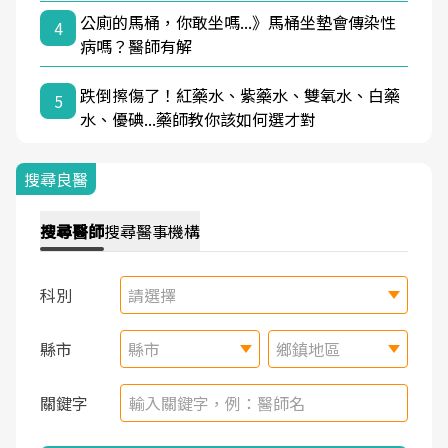
公廁的馬桶，你敢坐嗎...》馬桶坐墊會傳染性
4
病嗎？醫師有解
跌倒擦傷了！紅藥水、紫藥水、雙氧水、白藥
5
水、優碘...藥師教你該如何選才對
搜尋良醫
搜尋
醫師
搜尋
醫事機構
科別
請選擇
縣市
縣市
鄉鎮地區
關鍵字