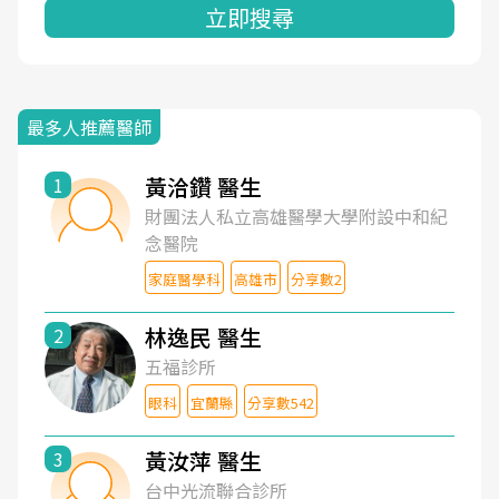
立即搜尋
最多人推薦醫師
黃洽鑽 醫生
1
財團法人私立高雄醫學大學附設中和紀
念醫院
家庭醫學科
高雄市
分享數2
林逸民 醫生
2
五福診所
眼科
宜蘭縣
分享數542
黃汝萍 醫生
3
台中光流聯合診所