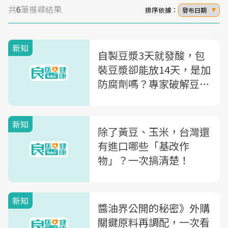
共
6
筆搜尋結果
排序依據：
發布日期
新知
自製豆漿3天就發酸，包
裝豆漿卻能放14天，是加
防腐劑嗎？專家破解豆漿
3迷思
新知
除了黃豆、玉米，台灣還
有進口哪些「基改作
物」？一次搞清楚！
新知
醬油界公開的秘密》外購
關鍵原料再調配，一次看