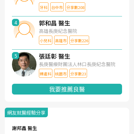
牙科
台中市
分享數208
郭和昌 醫生
4
高雄長庚紀念醫院
小兒科
高雄市
分享數226
張廷彰 醫生
5
長庚醫療財團法人林口長庚紀念醫院
婦產科
桃園市
分享數23
我要推薦良醫
網友就醫經驗分享
謝邦鑫 醫生