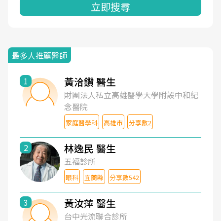
立即搜尋
最多人推薦醫師
黃洽鑽 醫生
1
財團法人私立高雄醫學大學附設中和紀
念醫院
家庭醫學科
高雄市
分享數2
林逸民 醫生
2
五福診所
眼科
宜蘭縣
分享數542
黃汝萍 醫生
3
台中光流聯合診所