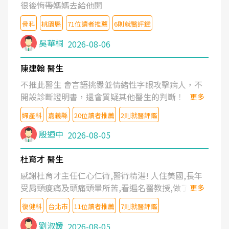
很後悔帶媽媽去給他開
骨科
桃園縣
71位讀者推薦
6則就醫評鑑
吳華桐
2026-08-06
陳建翰 醫生
不推此醫生 會言語挑釁並情緒性字眼攻擊病人，不
開設診斷證明書，還會質疑其他醫生的判斷！
更多
婦產科
嘉義縣
20位讀者推薦
2則就醫評鑑
殷迺中
2026-08-05
杜育才 醫生
感謝杜育才主任仁心仁術,醫術精湛! 人住美國,長年
受肩頸痠痛及頭痛頭暈所苦,看遍名醫教授,做了各種
更多
檢查,也嘗試過西醫打針,中醫針灸及物理徒手治療都
復健科
台北市
11位讀者推薦
7則就醫評鑑
沒有用,後來連吃到嗎啡類止痛藥都效果有限,只是壓
症狀,沒多久就痛起來,多年失眠嚴重影響生活品質.
劉淑媛
2026-08-05