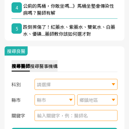
公廁的馬桶，你敢坐嗎...》馬桶坐墊會傳染性
4
病嗎？醫師有解
跌倒擦傷了！紅藥水、紫藥水、雙氧水、白藥
5
水、優碘...藥師教你該如何選才對
搜尋良醫
搜尋
醫師
搜尋
醫事機構
科別
請選擇
縣市
縣市
鄉鎮地區
關鍵字