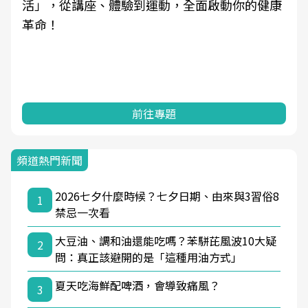
活」，從講座、體驗到運動，全面啟動你的健康
革命！
前往專題
頻道熱門新聞
2026七夕什麼時候？七夕日期、由來與3習俗8
1
禁忌一次看
大豆油、調和油還能吃嗎？苯駢芘風波10大疑
2
問：真正該避開的是「這種用油方式」
夏天吃海鮮配啤酒，會導致痛風？
3