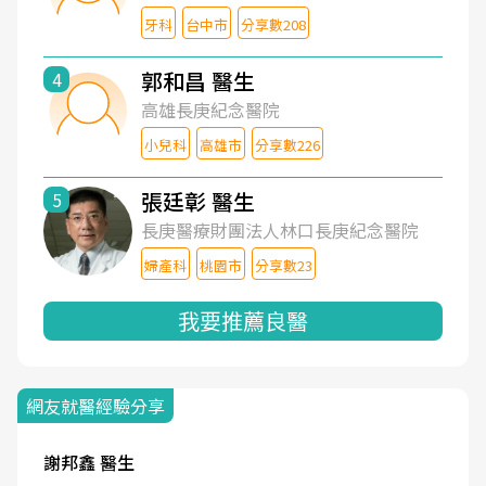
牙科
台中市
分享數208
郭和昌 醫生
4
高雄長庚紀念醫院
小兒科
高雄市
分享數226
張廷彰 醫生
5
長庚醫療財團法人林口長庚紀念醫院
婦產科
桃園市
分享數23
我要推薦良醫
網友就醫經驗分享
謝邦鑫 醫生