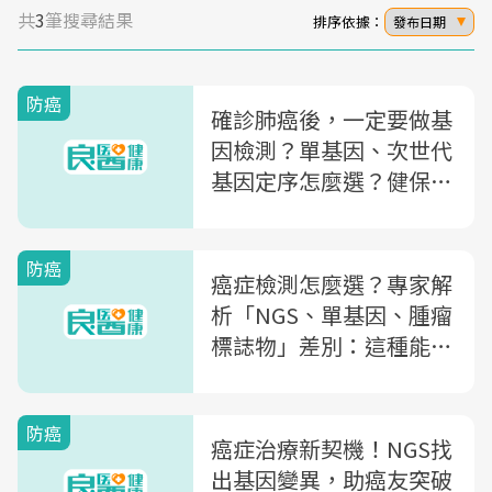
共
3
筆搜尋結果
排序依據：
發布日期
防癌
確診肺癌後，一定要做基
因檢測？單基因、次世代
基因定序怎麼選？健保給
付條件一次懂
防癌
癌症檢測怎麼選？專家解
析「NGS、單基因、腫瘤
標誌物」差別：這種能檢
測百種癌症相關基因
防癌
癌症治療新契機！NGS找
出基因變異，助癌友突破