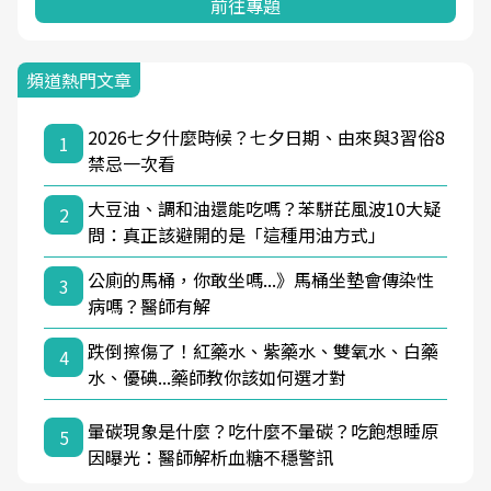
前往專題
頻道熱門文章
2026七夕什麼時候？七夕日期、由來與3習俗8
1
禁忌一次看
大豆油、調和油還能吃嗎？苯駢芘風波10大疑
2
問：真正該避開的是「這種用油方式」
公廁的馬桶，你敢坐嗎...》馬桶坐墊會傳染性
3
病嗎？醫師有解
跌倒擦傷了！紅藥水、紫藥水、雙氧水、白藥
4
水、優碘...藥師教你該如何選才對
暈碳現象是什麼？吃什麼不暈碳？吃飽想睡原
5
因曝光：醫師解析血糖不穩警訊