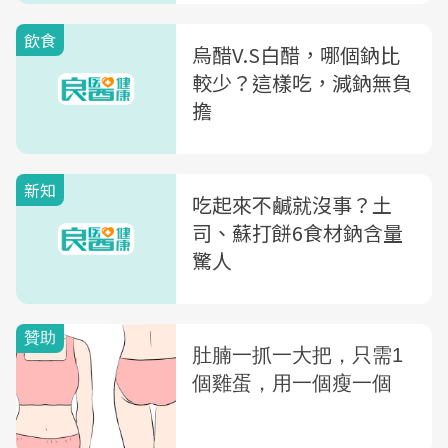
飲食
烏醋V.S白醋，哪個鈉比
較少？這樣吃，減鈉無負
擔
新知
吃起來不鹹就沒事？土
司、蘇打餅6食材鈉含量
驚人