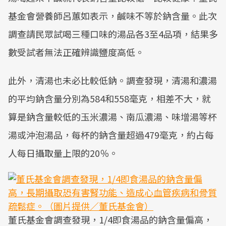
基金會營養師呂蕙如表示，鹹味不等於鈉含量。此次
調查請民眾試喝三種口味的湯品各3至4品項，結果多
數受試者無法正確辨識鹽度高低。
此外，清湯也未必比較低鈉。調查發現，清湯和濃湯
的平均鈉含量分別為584和558毫克，相差不大，就
算是鈉含量較低的玉米濃湯、南瓜濃湯、味增湯等杯
湯或沖泡湯品，每杯的鈉含量超過479毫克，約占每
人每日攝取量上限的20％。
董氏基金會調查發現，1/4即食湯品的鈉含量偏高，