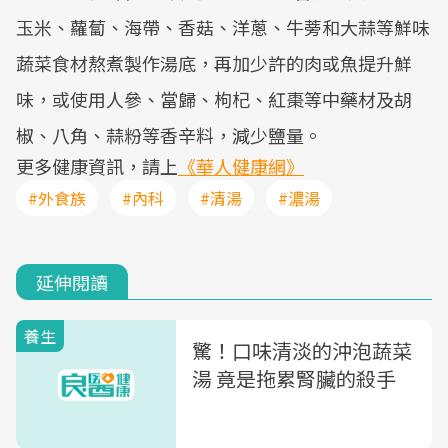
玉米、蘿蔔、海帶、香菇、洋蔥、牛蒡和大蒜等鮮味
蔬菜食材熬煮製作湯底，再加少許的肉或魚提升鮮
味，或使用人參、當歸、枸杞、紅棗等中藥材及胡
椒、八角、蒜粉等香辛料，減少鹽量。
更多健康資訊，請上
《華人健康網》
#外食族
#內科
#清湯
#濃湯
延伸閱讀
養生
驚！口味清淡的沖泡蔬菜
湯 竟是拖累腎臟的殺手