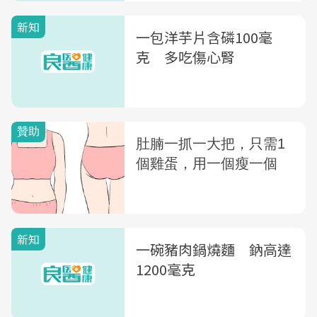
新知
一包洋芋片含磷100毫
克 多吃傷心腎
新知
一碗豬肉鍋燒麵 鈉高達
1200毫克