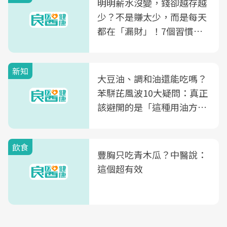
明明薪水沒變，錢卻越存越
少？不是賺太少，而是每天
都在「漏財」！7個習慣一
次看
新知
大豆油、調和油還能吃嗎？
苯駢芘風波10大疑問：真正
該避開的是「這種用油方
式」
飲食
豐胸只吃青木瓜？中醫說：
這個超有效