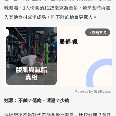
辣濃湯、1人份含納1125毫克為最多，若烹煮時再加
入其他食材或半成品，吃下肚的鈉會更驚人。
觀看更多
arrow_forward_ios
Powered by 
GliaStudios
迷思：不鹹≠低鈉、清湯≠少鈉
Mute
湯喝起來不鹹就代表鈉含量比較低、比較健康？董氏