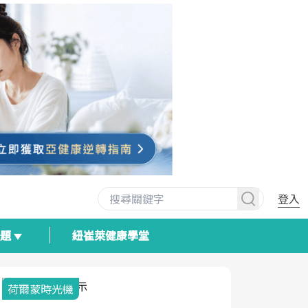
登入
專題
紐崔萊健康學堂
荷爾蒙時光機
2025健檢