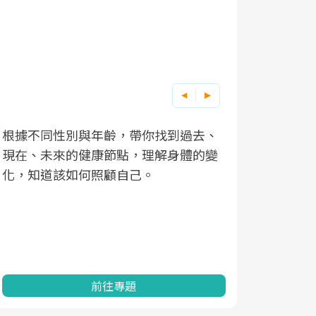
根據不同性別與年齡，帶你找到過去、
因應超高齡
現在、未來的健康節點，理解身體的變
「2025
化，知道該如何照顧自己。
康促進為目
民眾健康的
查、數據分
一起成為台
前往專題