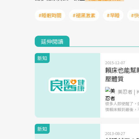
#睡眠時間
#褪黑激素
#早睡
#
延伸閱讀
新知
2015-12-07
賴床也能幫
壓體質
美忍者 | K
很多人即使醒了，
慣賴床賴到最後，
新知
2013-08-27