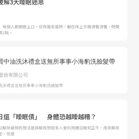
破解3大睡眠迷思
」每個人都朗朗上口，但夜幕低垂時，躺在床上手機滑著滑著，時間
晨1點，
日還「睡眠債」 身體恐越睡越糟？
以解除疲勞的想法是誤解我想很多人會利用週日睡到正午，用來解除
足。但是