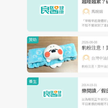
越睡越累？
馬婉娟
「早睡早起身體好
不知不覺就到了凌
養生
2014-10-31
樂閱讀／假
以為睡到正午就可
平日累積的睡眠不