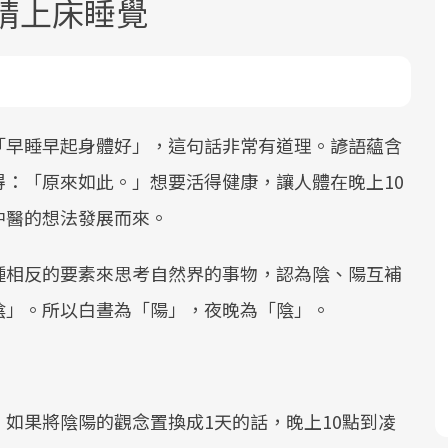
請上床睡覺
「早睡早起身體好」，這句話非常有道理。諺語蘊含
：「原來如此。」想要活得健康，讓人體在晚上10
面對超高齡社會的浪潮，台灣正在快速
2025年，就到良醫生活祭體驗「一站式
良醫健康網從「換季的身體變化」出
中醫的想法發展而來。
邁向「健康照護」的新時代。隨著國家
健康新生活」，從講座、體驗到運動，
發，透過醫學觀點與日常感受的對話，
政策如「健康台灣推動委員會」與「長
全面啟動你的健康革命！
建立對亞健康的認知，進而引導實際的
種相反的要素來思考自然界的事物，認為陰、陽互補
照3.0」的推進，「預防醫學」已成全民
改善行動。
關注的核心議題。然而，健檢不只是醫
陰」。所以白晝為「陽」，夜晚為「陰」。
療院所的服務，更是民眾了解自身健康
狀況、啟動健康管理的重要起點。
前往專題
前往專題
前往專題
如果將陰陽的觀念置換成1天的話，晚上10點到凌