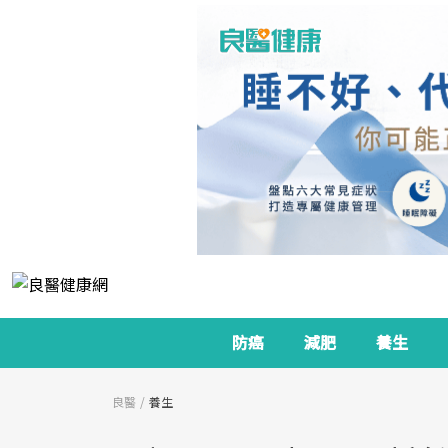
防癌
減肥
養生
良醫
養生