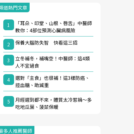
頻道熱門文章
「耳朵、印堂、山根、唇舌」中醫師
1
教你：4部位預測心臟病風險
保養大腦防失智 快看這三招
2
立冬補冬，補嘴空！中醫師：這4類
3
人不宜過食
選對「主食」也很補！這3樣防癌、
4
控血糖、助減重
月經遲到都不來，體質太冷惹禍〜多
5
吃地瓜葉、菠菜保暖
最多人推薦醫師