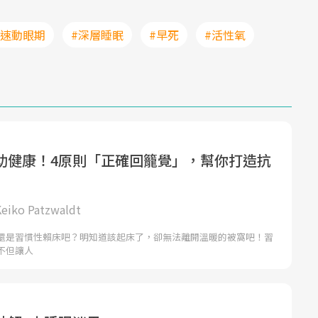
快速動眼期
#深層睡眠
#早死
#活性氧
助健康！4原則「正確回籠覺」，幫你打造抗
eiko Patzwaldt
還是習慣性賴床吧？明知道該起床了，卻無法離開溫暖的被窩吧！習
不但讓人