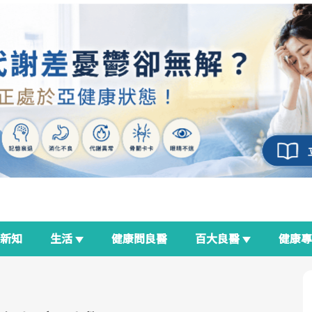
新知
生活
健康問良醫
百大良醫
健康
良醫生活祭
我與健康韌性的距離