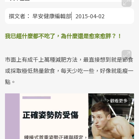
撰文者：
早安健康編輯部
2015-04-02
我已經什麼都不吃了，為什麼還是愈來愈胖？！
市面上有成千上萬種減肥方法，最直接想到就是節食
或採取極低熱量飲食，每天少吃一些，好像就能瘦一
點。
觀看更多
arrow_forward_ios