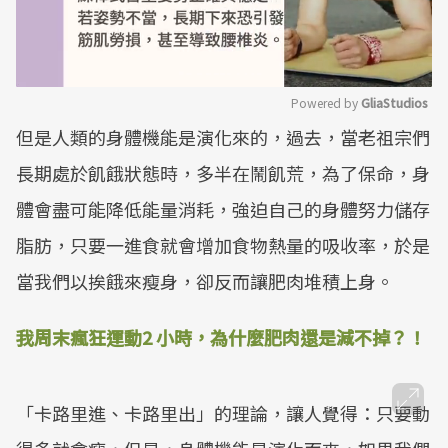
Powered by 
GliaStudios
但是人類的身體機能是演化來的，過去，當老祖宗們
Mute
長期處於飢餓狀態時，多半在鬧飢荒，為了保命，身
體會盡可能降低能量消耗，強迫自己的身體努力儲存
脂肪，只要一進食就會增加食物熱量的吸收率，於是
當我們以挨餓來瘦身，卻反而讓肥肉堆積上身。
我周末瘋狂運動
2
小時，為什麼肥肉還是減不掉？！
「卡路里進、卡路里出」的理論，讓人覺得：只要動