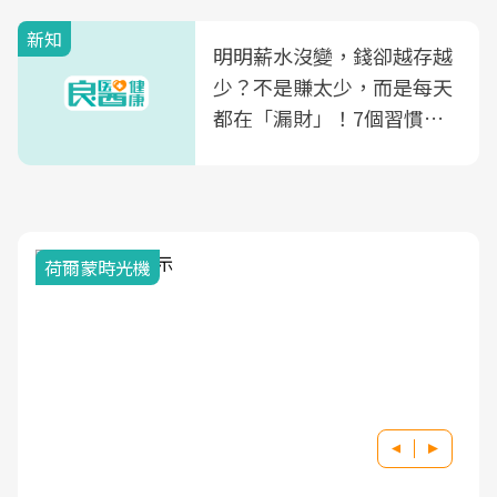
新知
明明薪水沒變，錢卻越存越
少？不是賺太少，而是每天
都在「漏財」！7個習慣一
次看
荷爾蒙時光機