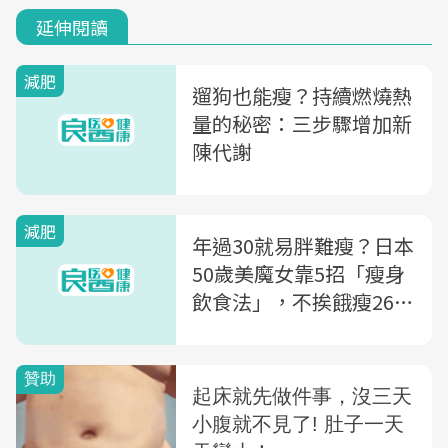
延伸閱讀
減肥
遛狗也能瘦？持續燃燒熱
量的秘密：三步驟增加新
陳代謝
減肥
年過30就易胖難瘦？日本
50歲美魔女靠5招「瘦身
飲食法」，不挨餓瘦26公
斤