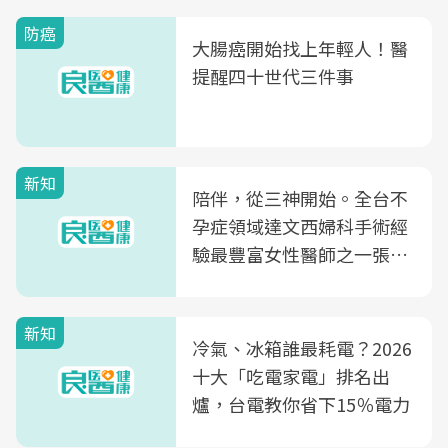
防癌
大腸癌開始找上年輕人！醫
提醒四十世代三件事
新知
陪伴，從三神開始。全台不
孕症領域達文西婦科手術經
驗最豐富女性醫師之一張永
玲領軍，打造全台首創「生
殖銀行概念形象館」，攜手
新知
光田醫院建構360度女性健
冷氣、冰箱誰最耗電？2026
康照護生態圈
十大「吃電家電」排名出
爐，台電教你省下15％電力