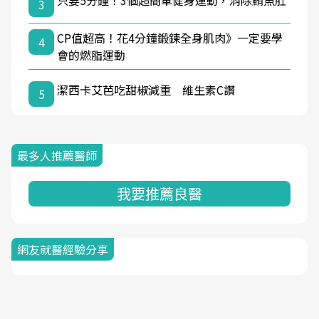
只要5分鐘！3個超簡單健身運動，消除鮪魚肚
3
CP值超高！花4分鐘鍛鍊全身肌肉》一定要學
4
會的燃脂運動
潔西卡艾芭吃甜椒減重 維生素C讚
5
最多人推薦醫師
我要推薦良醫
網友就醫經驗分享