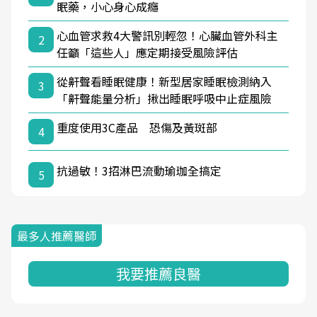
眠藥，小心身心成癮
心血管求救4大警訊別輕忽！心臟血管外科主
2
任籲「這些人」應定期接受風險評估
從鼾聲看睡眠健康！新型居家睡眠檢測納入
3
「鼾聲能量分析」揪出睡眠呼吸中止症風險
重度使用3C產品 恐傷及黃斑部
4
抗過敏！3招淋巴流動瑜珈全搞定
5
最多人推薦醫師
我要推薦良醫