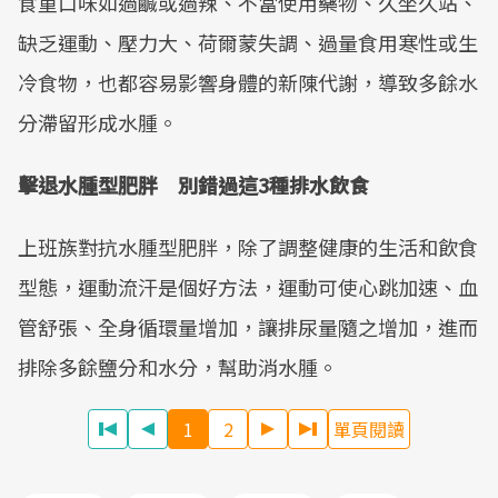
食重口味如過鹹或過辣、不當使用藥物、久坐久站、
缺乏運動、壓力大、荷爾蒙失調、過量食用寒性或生
冷食物，也都容易影響身體的新陳代謝，導致多餘水
分滯留形成水腫。
擊退水腫型肥胖 別錯過這3種排水飲食
上班族對抗水腫型肥胖，除了調整健康的生活和飲食
型態，運動流汗是個好方法，運動可使心跳加速、血
管舒張、全身循環量增加，讓排尿量隨之增加，進而
排除多餘鹽分和水分，幫助消水腫。
1
2
單頁閱讀