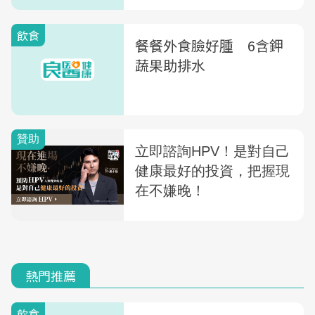
飲食
餐餐外食臉好腫 6含鉀
蔬果助排水
熱門推薦
飲食