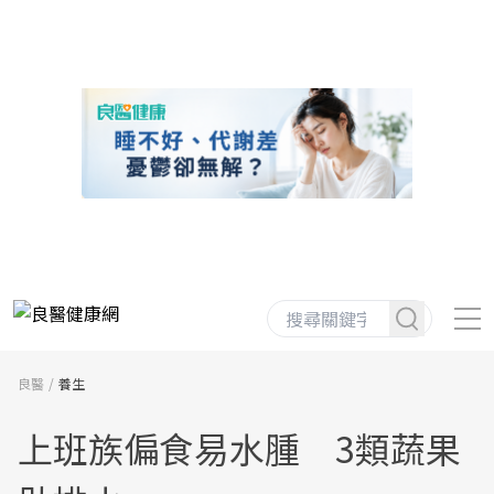
良醫
養生
上班族偏食易水腫 3類蔬果