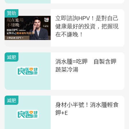
減肥
消水腫=吃鉀 自製含鉀
蔬菜冷湯
減肥
身材小半號！消水腫輕食
鉀+E