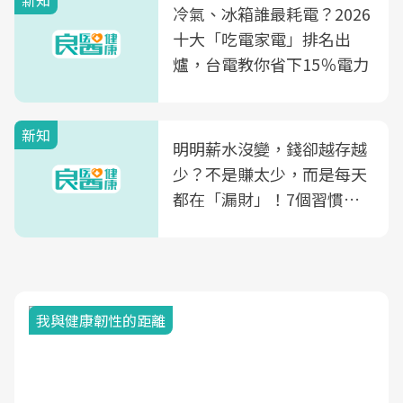
新知
光田醫院建構360度女性健
冷氣、冰箱誰最耗電？2026
康照護生態圈
十大「吃電家電」排名出
爐，台電教你省下15％電力
新知
明明薪水沒變，錢卻越存越
少？不是賺太少，而是每天
都在「漏財」！7個習慣一
次看
我與健康韌性的距離