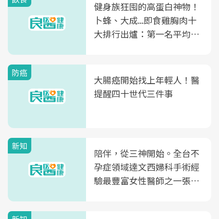
健身族狂囤的高蛋白神物！
卜蜂、大成...即食雞胸肉十
大排行出爐：第一名平均一
片不到50元
防癌
大腸癌開始找上年輕人！醫
提醒四十世代三件事
新知
陪伴，從三神開始。全台不
孕症領域達文西婦科手術經
驗最豐富女性醫師之一張永
玲領軍，打造全台首創「生
殖銀行概念形象館」，攜手