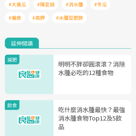
#大黃瓜
#陳宜娟
#消水腫
#冬瓜
#偏食
#高鉀
#水腫型肥胖
延伸閱讀
減肥
明明不胖卻圓滾滾？消除
水腫必吃的12種食物
飲食
吃什麼消水腫最快？最強
消水腫食物Top12及5飲
品