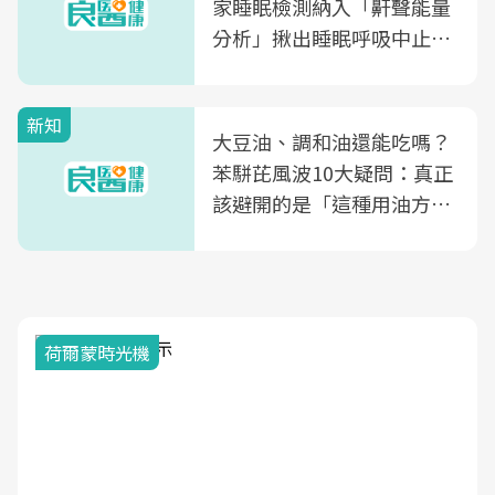
家睡眠檢測納入「鼾聲能量
分析」揪出睡眠呼吸中止症
風險
新知
大豆油、調和油還能吃嗎？
苯駢芘風波10大疑問：真正
該避開的是「這種用油方
式」
荷爾蒙時光機