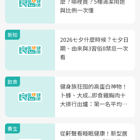
麼？哪裡買？5種清潔用途
與比例一次懂
新知
2026七夕什麼時候？七夕日
期、由來與3習俗8禁忌一次
看
飲食
健身族狂囤的高蛋白神物！
卜蜂、大成...即食雞胸肉十
大排行出爐：第一名平均一
片不到50元
養生
從鼾聲看睡眠健康！新型居