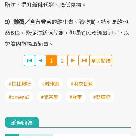
脂肪、提升新陳代謝、降低食物。
9）雞蛋／
含有豐富的維生素、礦物質，特別是維他
命B12，能促進新陳代謝，但提醒民眾適量即可，以
免膽固醇攝取過量。
1
2
單頁閱讀
#抗性澱粉
#辣椒素
#羽衣甘藍
#omega3
#兒茶素
#藜麥
#亞麻籽
延伸閱讀