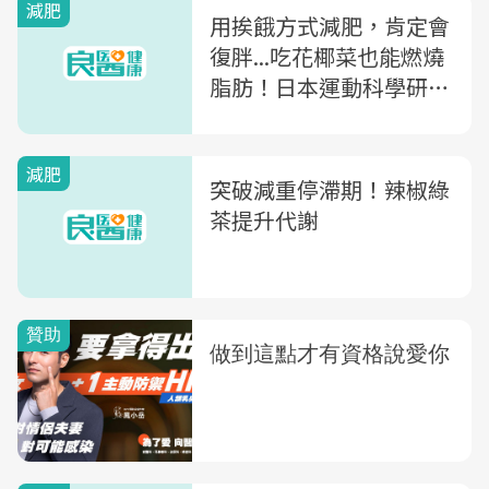
減肥
用挨餓方式減肥，肯定會
復胖...吃花椰菜也能燃燒
脂肪！日本運動科學研究
員教你吃「18種食物」提
高基礎代謝率
減肥
突破減重停滯期！辣椒綠
茶提升代謝