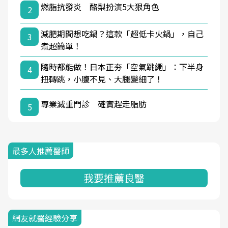
燃脂抗發炎 酪梨扮演5大狠角色
2
減肥期間想吃鍋？這款「超低卡火鍋」，自己
3
煮超簡單！
隨時都能做！日本正夯「空氣跳繩」：下半身
4
扭轉跳，小腹不見、大腿變細了！
專業減重門診 確實趕走脂肪
5
最多人推薦醫師
我要推薦良醫
網友就醫經驗分享