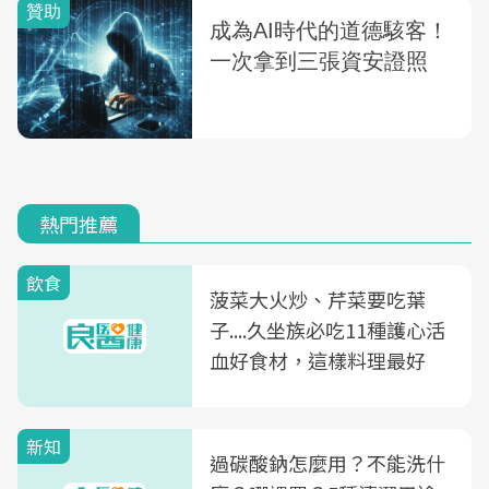
熱門推薦
飲食
菠菜大火炒、芹菜要吃葉
子....久坐族必吃11種護心活
血好食材，這樣料理最好
新知
過碳酸鈉怎麼用？不能洗什