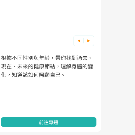
根據不同性別與年齡，帶你找到過去、
因應超高齡
現在、未來的健康節點，理解身體的變
「2025
化，知道該如何照顧自己。
康促進為目
民眾健康的
查、數據分
一起成為台
前往專題