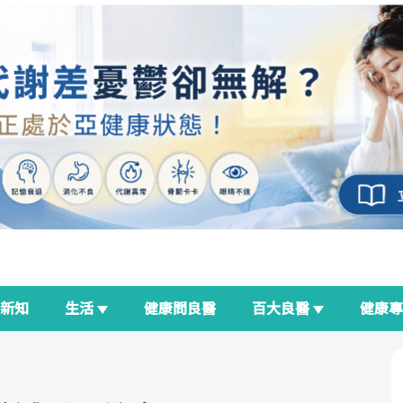
新知
生活
健康問良醫
百大良醫
健康
良醫生活祭
我與健康韌性的距離