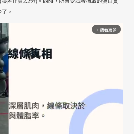
分(誤差正負2.2分)。同時，所有受試者攝取的蛋白質
少了。
觀看更多
arrow_forward_ios