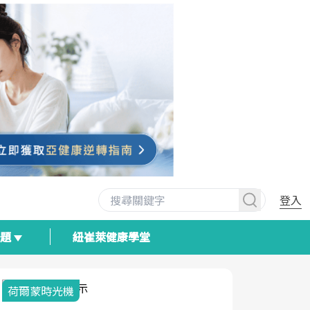
登入
專題
紐崔萊健康學堂
荷爾蒙時光機
2025健檢