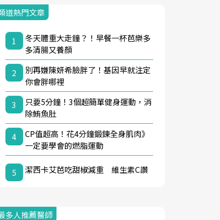
頻道熱門文章
冬天體重大走鐘？！早餐一杯芭樂多
1
多清腸又養顏
別再嫌陳妍希臉胖了！基因早就注定
2
你會胖哪裡
只要5分鐘！3個超簡單健身運動，消
3
除鮪魚肚
CP值超高！花4分鐘鍛鍊全身肌肉》
4
一定要學會的燃脂運動
潔西卡艾芭吃甜椒減重 維生素C讚
5
最多人推薦醫師