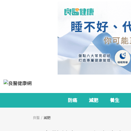
防癌
減肥
養生
良醫
減肥