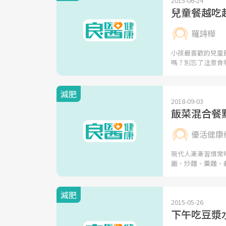
2015-06-24
兒童餐越吃越
羅詩樺
小孩最喜歡的兒童
嗎？別忘了注意食
減肥
2018-09-03
飯菜混合餐
優活健康
現代人漸漸習慣常
飯、炒麵、羹麵、
減肥
2015-05-26
下午吃豆漿