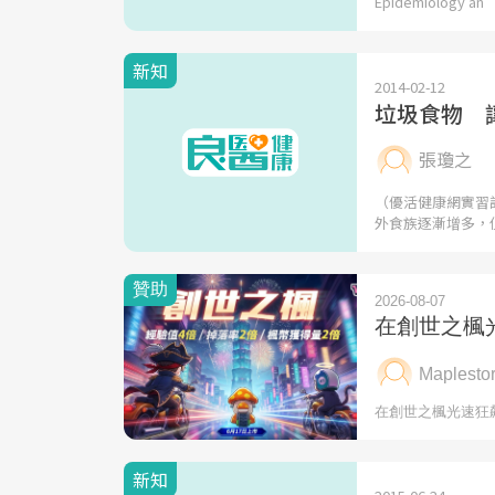
Epidemiology an
新知
2014-02-12
垃圾食物 
張瓊之
（優活健康網實習
外食族逐漸增多，
新知