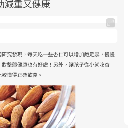
助減重又健康
國研究發現，每天吃一些杏仁可以增加飽足感，慢慢
面對超高齡社會的浪潮，台灣正在快速
2025年，就到良醫生活祭體驗「一站式
良醫健康網從「換季的身體變化」出
邁向「健康照護」的新時代。隨著國家
健康新生活」，從講座、體驗到運動，
發，透過醫學觀點與日常感受的對話，
，對整體健康也有好處！另外，讓孩子從小就吃杏
政策如「健康台灣推動委員會」與「長
全面啟動你的健康革命！
建立對亞健康的認知，進而引導實際的
比較懂得正確飲食。
照3.0」的推進，「預防醫學」已成全民
改善行動。
關注的核心議題。然而，健檢不只是醫
療院所的服務，更是民眾了解自身健康
狀況、啟動健康管理的重要起點。
前往專題
前往專題
前往專題