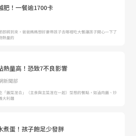
肥！一餐逾1700卡
節即將到來，爸爸媽媽想好要帶孩子去哪裡吃大餐讓孩子開心一下了
物熱量的
點熱量高！恐致7不良影響
網新聞部
吃「飯菜混合」（主食與主菜混在一起）型態的餐點，如滷肉飯、炒
義大利麵
水煮蛋！孩子飽足少發胖