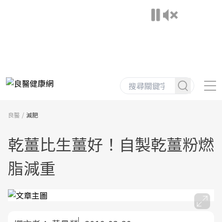
良醫
減肥
乾薑比生薑好！自製乾薑粉燃
脂減重