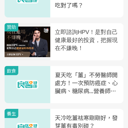
吃對了嗎？
飲食
夏天吃「薑」不勞醫師開
處方！一次預防癌症、心
臟病、糖尿病...營養師教
你「3關鍵」這樣吃最好
養生
天冷吃薑祛寒剛剛好，發
芽薑有毒別碰？