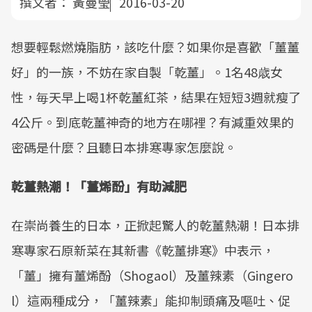
撰文者：
黃曼瑩
2016-03-20
想要輕鬆燃燒脂肪，該吃什麼？如果你是喜歡「薑薑
好」的一族，不妨在家自製「乾薑」。1名48歳女
性，毎天早上喝1杯乾薑紅茶，結果在短短3週就瘦了
4公斤。到底乾薑神奇的地方在哪裡？有減重效果的
密碼是什麼？且聽日本排寒專家怎麼說。
乾薑熱潮！「薑烯酚」有助減肥
在崇尚養生的日本，正掀起驚人的乾薑熱潮！日本排
寒專家石原新菜在其新書《乾薑排寒》中表示，
「薑」擁有薑烯酚（Shogaol）及薑辣素（Gingero
l）這兩種成分，「薑辣素」能抑制頭痛及嘔吐、促