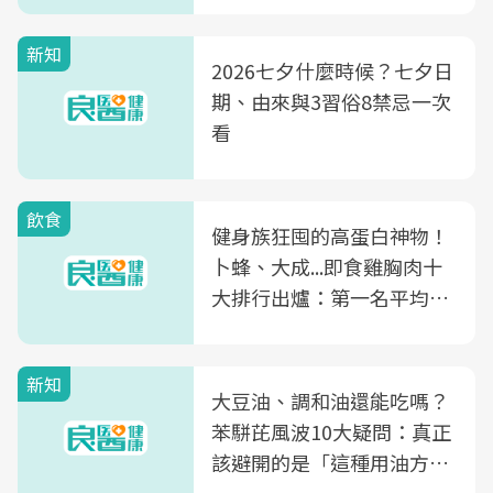
新知
2026七夕什麼時候？七夕日
期、由來與3習俗8禁忌一次
看
飲食
健身族狂囤的高蛋白神物！
卜蜂、大成...即食雞胸肉十
大排行出爐：第一名平均一
片不到50元
新知
大豆油、調和油還能吃嗎？
苯駢芘風波10大疑問：真正
該避開的是「這種用油方