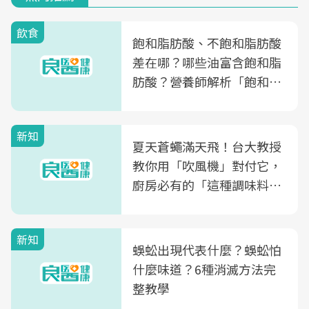
飲食
飽和脂肪酸、不飽和脂肪酸
差在哪？哪些油富含飽和脂
肪酸？營養師解析「飽和脂
肪酸」的優缺點、建議攝取
量
新知
夏天蒼蠅滿天飛！台大教授
教你用「吹風機」對付它，
廚房必有的「這種調味料」
竟是蒼蠅剋星～
新知
蜈蚣出現代表什麼？蜈蚣怕
什麼味道？6種消滅方法完
整教學