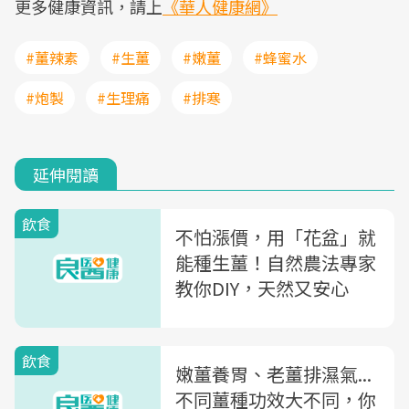
更多健康資訊，請上
《華人健康網》
#薑辣素
#生薑
#嫩薑
#蜂蜜水
#炮製
#生理痛
#排寒
延伸閱讀
飲食
不怕漲價，用「花盆」就
能種生薑！自然農法專家
教你DIY，天然又安心
飲食
嫩薑養胃、老薑排濕氣...
不同薑種功效大不同，你