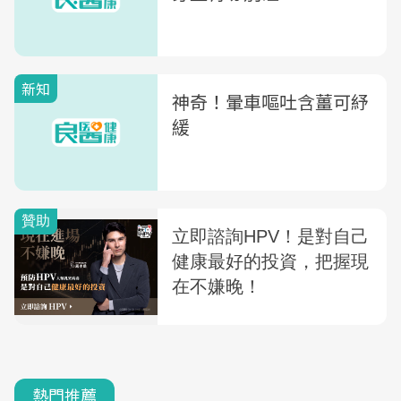
新知
神奇！暈車嘔吐含薑可紓
緩
熱門推薦