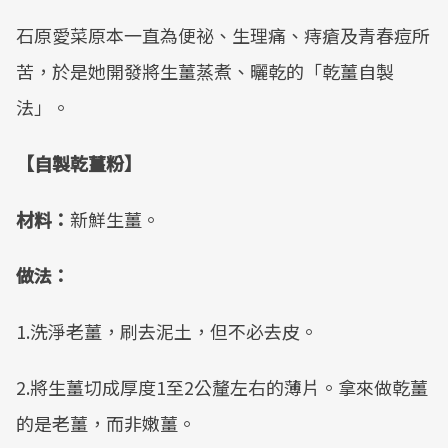
石原愛菜原本一直為便祕、生理痛、痔瘡及青春痘所
苦，於是她開發將生薑蒸煮、曬乾的「乾薑自製
法」。
【自製乾薑粉】
材料：
新鮮生薑。
做法：
1.洗淨老薑，刷去泥土，但不必去皮。
2.將生薑切成厚度1至2公釐左右的薄片。拿來做乾薑
的是老薑，而非嫩薑。