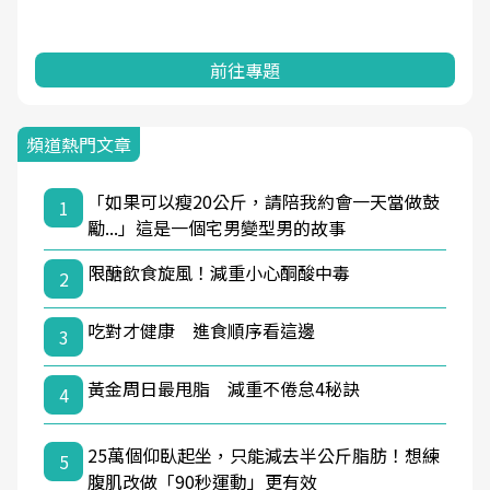
前往專題
頻道熱門文章
「如果可以瘦20公斤，請陪我約會一天當做鼓
1
勵...」這是一個宅男變型男的故事
限醣飲食旋風！減重小心酮酸中毒
2
吃對才健康 進食順序看這邊
3
黃金周日最甩脂 減重不倦怠4秘訣
4
25萬個仰臥起坐，只能減去半公斤脂肪！想練
5
腹肌改做「90秒運動」更有效