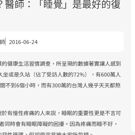
？醫師：「睡覺」是最好的復
醫師
2016-06-24
面對超高齡社會的浪潮，台灣正在快速
2025年，就到良醫生活祭體驗「一站式
良醫健康網從「換季的身體變化」出
模的健康生活習慣調查，所呈現的數據著實讓人感到
邁向「健康照護」的新時代。隨著國家
健康新生活」，從講座、體驗到運動，
發，透過醫學觀點與日常感受的對話，
久坐或是久站（佔了受訪人數的72%），有600萬人
政策如「健康台灣推動委員會」與「長
全面啟動你的健康革命！
建立對亞健康的認知，進而引導實際的
照3.0」的推進，「預防醫學」已成全民
改善行動。
間不到6個小時，而有300萬的台灣人幾乎天天都熬
關注的核心議題。然而，健檢不只是醫
療院所的服務，更是民眾了解自身健康
狀況、啟動健康管理的重要起點。
對於有慢性疼痛的人來說，睡眠的重要性更是不言可
前往專題
前往專題
前往專題
患者同時會有睡眠障礙的困擾。因為疼痛而睡不好，
的惡性循環，但卻很容易被大家所忽視。