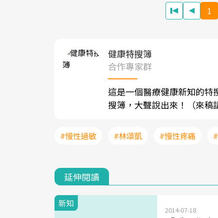
1
健康特搜簿
合作專家群
這是一個醫療健康新知的特
搜簿，大聲說出來！（來稿請寄至sh
#慢性過敏
#林頌凱
#慢性疼痛
延伸閱讀
新知
2014-07-18