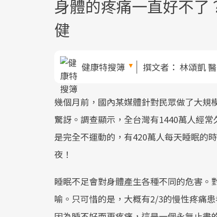
身體的疼痛一直好不了
健
健康特搜簿
撰文者：
林頌凱 
幾個月前，國內某媒體針對民眾做了大規
驚訝。調查顯示，全台灣有1440萬人經常
是完全不運動的，有420萬人每天睡眠的時
夜！
睡眠不足會對身體產生各種不同的危害。
喻。只可惜的是，大概有2/3的慢性疼痛
因為睡不好而更疼痛，這是一個永無止盡