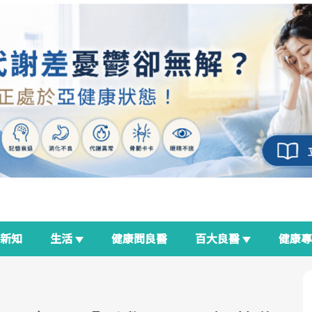
新知
生活
健康問良醫
百大良醫
健康
良醫生活祭
我與健康韌性的距離