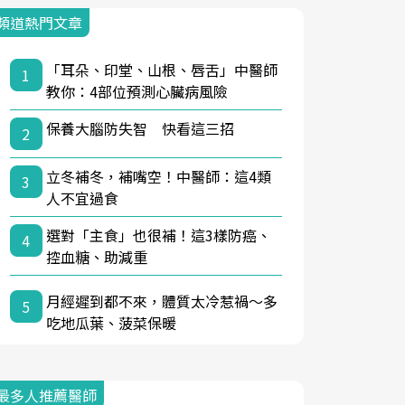
頻道熱門文章
「耳朵、印堂、山根、唇舌」中醫師
1
教你：4部位預測心臟病風險
保養大腦防失智 快看這三招
2
立冬補冬，補嘴空！中醫師：這4類
3
人不宜過食
選對「主食」也很補！這3樣防癌、
4
控血糖、助減重
月經遲到都不來，體質太冷惹禍〜多
5
吃地瓜葉、菠菜保暖
最多人推薦醫師