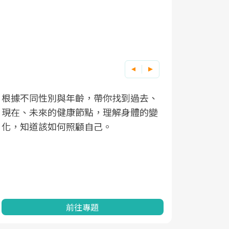
根據不同性別與年齡，帶你找到過去、
因應超高齡
現在、未來的健康節點，理解身體的變
「2025
化，知道該如何照顧自己。
康促進為目
民眾健康的
查、數據分
一起成為台
前往專題