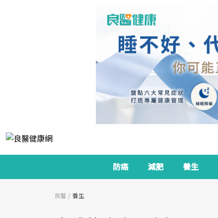
防癌
減肥
養生
良醫
養生