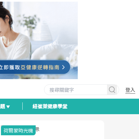
登入
專題
紐崔萊健康學堂
荷爾蒙時光機
2025健檢