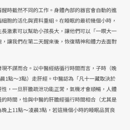
清醒時截然不同的工作。身體內部的器官會自動的進
腦細胞的活化與資料重組。在睡眠的最初幾個小時，
生長激素可以幫助小孩長大，讓他們可以「一暝大一
胞，讓我們在第二天醒來後，恢復精神和體力去面對
發現不謀而合。以中醫經絡循行時間而言，子時（晚
凌晨1點～3點）走肝經。中醫認為「凡十一藏取決於
要性，一旦肝膽疏泄功能正常，氣機才會順暢，人體
盛的時間，恰與中醫的肝膽經循行時間相合（尤其是
晚上11點～凌晨3點，若這幾個小時的睡眠品質良