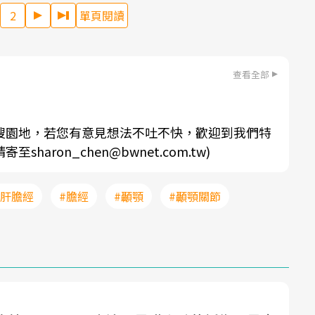
2
單頁閱讀
查看全部
搜園地，若您有意見想法不吐不快，歡迎到我們特
aron_chen@bwnet.com.tw)
#肝膽經
#膽經
#顳顎
#顳顎關節