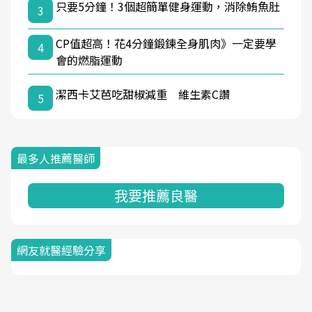
只要5分鐘！3個超簡單健身運動，消除鮪魚肚
3
CP值超高！花4分鐘鍛鍊全身肌肉》一定要學
4
會的燃脂運動
潔西卡艾芭吃甜椒減重 維生素C讚
5
最多人推薦醫師
我要推薦良醫
網友就醫經驗分享