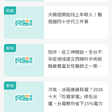
防癌
大腸癌開始找上年輕人！醫
提醒四十世代三件事
新知
陪伴，從三神開始。全台不
孕症領域達文西婦科手術經
驗最豐富女性醫師之一張永
玲領軍，打造全台首創「生
殖銀行概念形象館」，攜手
新知
光田醫院建構360度女性健
冷氣、冰箱誰最耗電？2026
康照護生態圈
十大「吃電家電」排名出
爐，台電教你省下15％電力