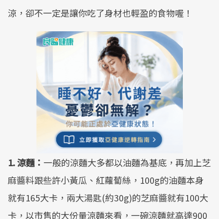
涼，卻不一定是讓你吃了身材也輕盈的食物喔！
1. 涼麵：
一般的涼麵大多都以油麵為基底，再加上芝
麻醬料跟些許小黃瓜、紅蘿蔔絲，100g的油麵本身
就有165大卡，兩大湯匙(約30g)的芝麻醬就有100大
卡，以市售的大份量涼麵來看，一碗涼麵就高達900