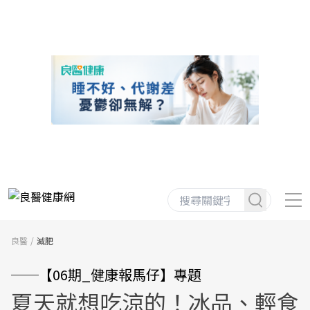
良醫
減肥
──【06期_健康報馬仔】專題
夏天就想吃涼的！冰品、輕食