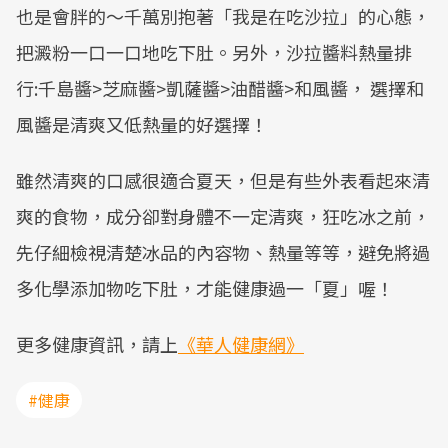
也是會胖的～千萬別抱著「我是在吃沙拉」的心態，
把澱粉一口一口地吃下肚。另外，沙拉醬料熱量排
行:千島醬>芝麻醬>凱薩醬>油醋醬>和風醬， 選擇和
風醬是清爽又低熱量的好選擇！
雖然清爽的口感很適合夏天，但是有些外表看起來清
爽的食物，成分卻對身體不一定清爽，狂吃冰之前，
先仔細檢視清楚冰品的內容物、熱量等等，避免將過
多化學添加物吃下肚，才能健康過一「夏」喔！
更多健康資訊，請上
《華人健康網》
#健康