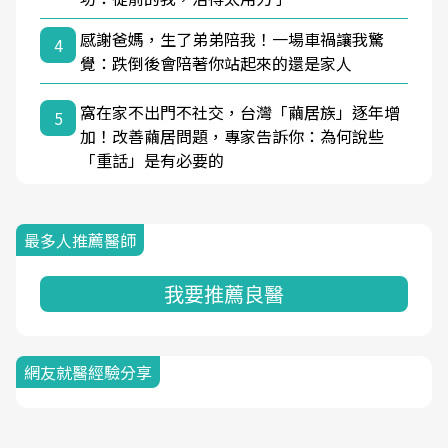
感謝爸媽，生了弟弟陪我！一場車禍讓我驚
4
覺：跌倒後會陪著你站起來的還是家人
窩在家不出門不社交，台灣「繭居族」逐年增
5
加！改善繭居問題，專家告訴你：為何說些
「重話」是有必要的
最多人推薦醫師
我要推薦良醫
網友就醫經驗分享