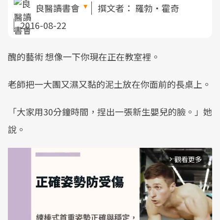
良醫讀書會
撰文者：
羅勃‧霍奇
2016-08-22
醜的藝術 想像一下你現在正在教室裡。
老師把一大團又濕又黏的泥土放在你面前的長桌上。
「大家用30分鐘時間，捏出一張新生嬰兒的臉。」她
說。
觀看更多
arrow_forward_ios