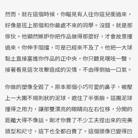
然而，就在這個時候，你瞄見有人往你這兒衝過來，
好像是班上那個和你最處不來的同學。沒錯，就是那
傢伙。他顯然嫉妒你把作品做得那麼好，才會故意撞
過來。你伸手阻擋，可是已經來不及了。他把一大球
黏土直接塞進你作品的正中央，你只聽見噗吱一聲，
接著看見這次攻擊造成的災情，不由得倒抽一口氣。
你做的塑像全毀了。原本那個小巧可愛的鼻子，被壓
上一大團不規則狀的泥球，遮住了半張臉。這團泥球
撞得之用力，讓那雙漂亮的眼睛向左右位移，分開的
距離大得不像話。剛才你費了不少工夫捏出來的完美
頭型和尺寸，這下也全都白費了。這個頭像已變得凹