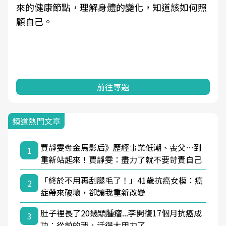
來的健康節點，理解身體的變化，知道該如何照
顧自己。
前往專題
頻道熱門文章
賈靜雯奪金馬影后》歷經事業低潮、喪父…到
1
重新站起來！賈靜雯：盡力了就不要苛責自己
「終於不用再刮腿毛了！」41歲抗癌女模：癌
2
症帶來破壞，卻讓我重新改變
肚子裡長了20幾顆腫瘤...李開復17個月抗癌成
3
功：從前的我，活得太用力了