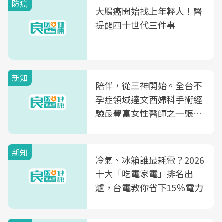
防癌
大腸癌開始找上年輕人！醫
提醒四十世代三件事
新知
陪伴，從三神開始。全台不
孕症領域達文西婦科手術經
驗最豐富女性醫師之一張永
玲領軍，打造全台首創「生
殖銀行概念形象館」，攜手
新知
光田醫院建構360度女性健
冷氣、冰箱誰最耗電？2026
康照護生態圈
十大「吃電家電」排名出
爐，台電教你省下15％電力