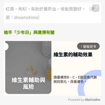
紅棗、枸杞，有助於養肝血、使髮質變好。 （來
源：dreamstime）
逾半「少年白」與遺傳有關
觀看更多
arrow_forward_ios
Powered by 
GliaStudios