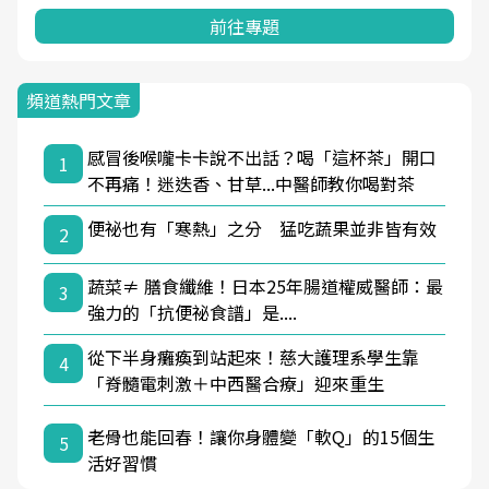
前往專題
頻道熱門文章
感冒後喉嚨卡卡說不出話？喝「這杯茶」開口
1
不再痛！迷迭香、甘草...中醫師教你喝對茶
便祕也有「寒熱」之分 猛吃蔬果並非皆有效
2
蔬菜≠ 膳食纖維！日本25年腸道權威醫師：最
3
強力的「抗便祕食譜」是....
從下半身癱瘓到站起來！慈大護理系學生靠
4
「脊髓電刺激＋中西醫合療」迎來重生
老骨也能回春！讓你身體變「軟Q」的15個生
5
活好習慣