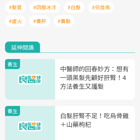
#髮質
#四肢冰冷
#白髮
#何首烏
#虛火
#養肝
#養髮
延伸閱讀
養生
中醫師的回春妙方：想有
一頭黑髮先顧好肝腎！4
方法養生又護髮
養生
白髮肝腎不足！吃烏骨雞
＋山藥枸杞