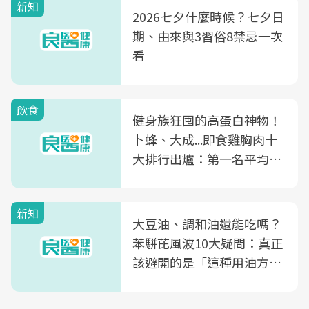
新知
2026七夕什麼時候？七夕日
期、由來與3習俗8禁忌一次
看
飲食
健身族狂囤的高蛋白神物！
卜蜂、大成...即食雞胸肉十
大排行出爐：第一名平均一
片不到50元
新知
大豆油、調和油還能吃嗎？
苯駢芘風波10大疑問：真正
該避開的是「這種用油方
式」