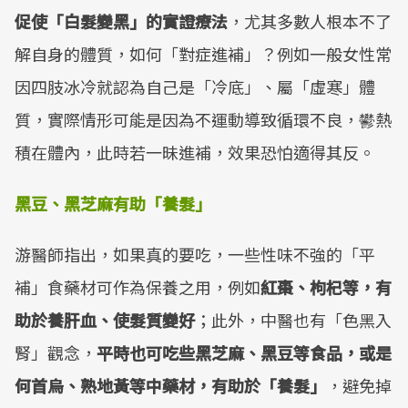
促使「白髮變黑」的實證療法
，尤其多數人根本不了
解自身的體質，如何「對症進補」？例如一般女性常
因四肢冰冷就認為自己是「冷底」、屬「虛寒」體
質，實際情形可能是因為不運動導致循環不良，鬰熱
積在體內，此時若一昧進補，效果恐怕適得其反。
黑豆、黑芝麻有助「養髮」
游醫師指出，如果真的要吃，一些性味不強的「平
補」食藥材可作為保養之用，例如
紅棗、枸杞等，有
助於養肝血、使髮質變好
；此外，中醫也有「色黑入
腎」觀念，
平時也可吃些黑芝麻、黑豆等食品，或是
何首烏、熟地黃等中藥材，有助於「養髮」
，避免掉