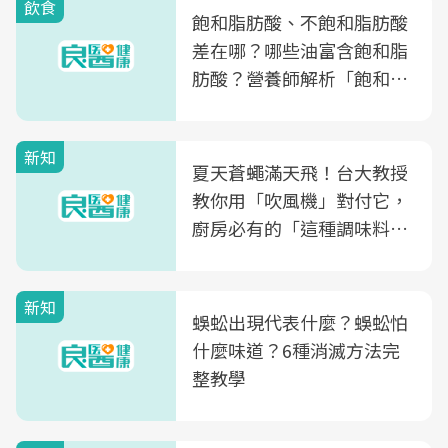
飲食
飽和脂肪酸、不飽和脂肪酸
差在哪？哪些油富含飽和脂
肪酸？營養師解析「飽和脂
肪酸」的優缺點、建議攝取
量
新知
夏天蒼蠅滿天飛！台大教授
教你用「吹風機」對付它，
廚房必有的「這種調味料」
竟是蒼蠅剋星～
新知
蜈蚣出現代表什麼？蜈蚣怕
什麼味道？6種消滅方法完
整教學