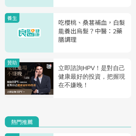
養生
吃櫻桃、桑葚補血，白髮
能養出烏髮？中醫：2藥
膳調理
熱門推薦