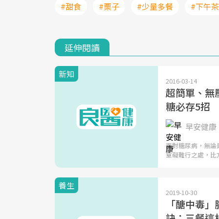
#甜食
#栗子
#少量多餐
#下午茶
延伸閱讀
新知
2016-03-14
超簡單、無
糖必存5招
早安健康 
面對糖尿病，無論
窒礙難行之處，比
養生
2019-10-30
「醣中毒」
訣：三餐這