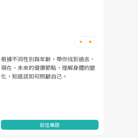
根據不同性別與年齡，帶你找到過去、
因應超高齡
現在、未來的健康節點，理解身體的變
「2025
化，知道該如何照顧自己。
康促進為目
民眾健康的
查、數據分
一起成為台
前往專題