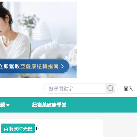
登入
專題
紐崔萊健康學堂
荷爾蒙時光機
2025健檢