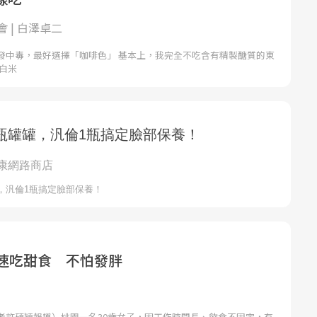
 | 白澤卓二
發中毒，最好選擇「咖啡色」 基本上，我完全不吃含有精製醣質的東
白米
鐘速吃甜食 不怕發胖
者許碩穎報導）桃園一名30歲女子，因工作時間長、飲食不固定，有