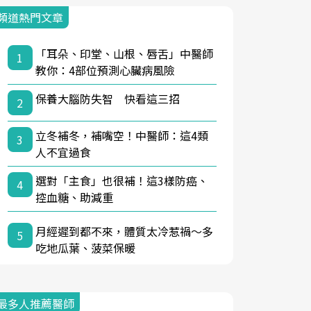
頻道熱門文章
「耳朵、印堂、山根、唇舌」中醫師
1
教你：4部位預測心臟病風險
保養大腦防失智 快看這三招
2
立冬補冬，補嘴空！中醫師：這4類
3
人不宜過食
選對「主食」也很補！這3樣防癌、
4
控血糖、助減重
月經遲到都不來，體質太冷惹禍〜多
5
吃地瓜葉、菠菜保暖
最多人推薦醫師