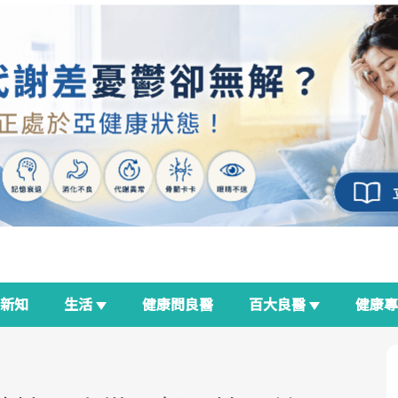
新知
生活
健康問良醫
百大良醫
健康
良醫生活祭
我與健康韌性的距離