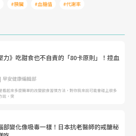
#胰臟
#血糖值
#代謝率
壓力》吃甜食也不自責的「80卡原則」！控血
| 早安健康編輯部
是看起來多麼簡單的改變飲食習慣方法，對你我來說可能會碰上很多
方說，突
腦部變化像吸毒一樣！日本抗老醫師的戒醣秘
樣吃