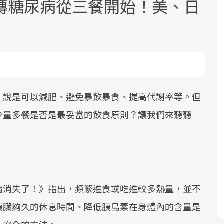
轉糖尿病從三餐開始！美、日
則
面對超高齡社會的浪潮，台灣正在快速
2025年，就到良醫生活祭體驗「一站式
良醫健康網從「換季的身體變化」出
，說是可以減肥、避免暴飲暴食、提高代謝率等。但
邁向「健康照護」的新時代。隨著國家
健康新生活」，從講座、體驗到運動，
發，透過醫學觀點與日常感受的對話，
少量多餐是否是最妥當的飲食原則？讓我們來聽聽
政策如「健康台灣推動委員會」與「長
全面啟動你的健康革命！
建立對亞健康的認知，進而引導實際的
照3.0」的推進，「預防醫學」已成全民
改善行動。
關注的核心議題。然而，健檢不只是醫
療院所的服務，更是民眾了解自身健康
狀況、啟動健康管理的重要起點。
病消失了！》指出，頻繁進食或吃進較多熱量，並不
前往專題
前往專題
前往專題
胰臟夠久的休息時間、降低胰島素在身體內的含量是