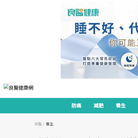
防癌
減肥
養生
良醫
養生