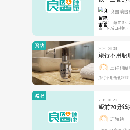
良醫讀書會
「白色」醣質會引
西， 包括白砂糖、
減肥
2015-01-28
飯前20分
許碩穎
（健康醫療網／記