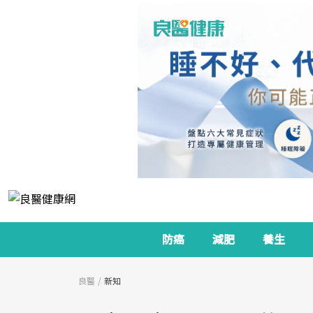
防癌
減肥
養生
良醫
新知