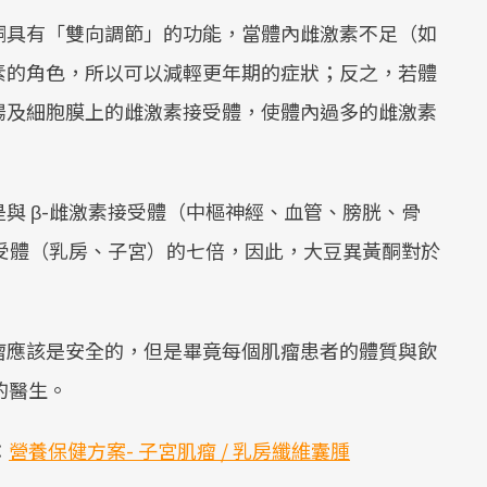
酮具有「雙向調節」的功能，當體內雌激素不足（如
素的角色，所以可以減輕更年期的症狀；反之，若體
腸及細胞膜上的雌激素接受體，使體內過多的雌激素
與 β-雌激素接受體（中樞神經、血管、膀胱、骨
接受體（乳房、子宮）的七倍，因此，大豆異黃酮對於
瘤應該是安全的，但是畢竟每個肌瘤患者的體質與飲
的醫生。
：
營養保健方案- 子宮肌瘤 / 乳房纖維囊腫