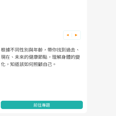
根據不同性別與年齡，帶你找到過去、
因應超高齡
現在、未來的健康節點，理解身體的變
「2025
化，知道該如何照顧自己。
康促進為目
民眾健康的
查、數據分
一起成為台
前往專題