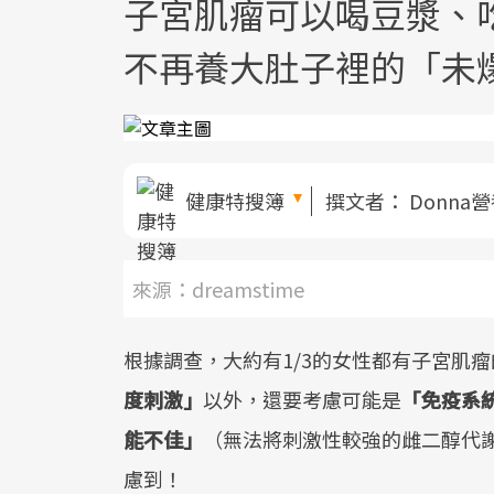
子宮肌瘤可以喝豆漿、
不再養大肚子裡的「未
健康特搜簿
撰文者：
Donna
來源：dreamstime
根據調查，大約有1/3的女性都有子宮肌
度刺激」
以外，還要考慮可能是
「免疫系
能不佳」
（無法將刺激性較強的雌二醇代
慮到！