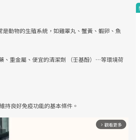
通常是動物的生殖系統，如雞睪丸、蟹黃、蝦卵、魚
農藥、重金屬、便宜的清潔劑 （壬基酚）…等環境荷
是維持良好免疫功能的基本條件。
觀看更多
arrow_forward_ios