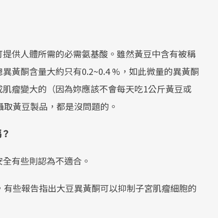
可提供人體所需的必需氨基酸。雖然黃豆中含有被稱
黃酮含量大約只有0.2~0.4 %，如此微量的異黃酮
成肌瘤變大的（因為妳應該不會每天吃1公斤黃豆或
攝取黃豆製品，都是沒問題的。
嗎？
安全有些則認為不適合。
究，有些報告指出大豆異黃酮可以抑制子宮肌瘤細胞的