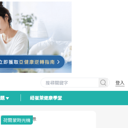
登入
專題
紐崔萊健康學堂
荷爾蒙時光機
2025健檢