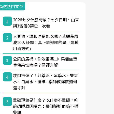
頻道熱門文章
2026七夕什麼時候？七夕日期、由來
1
與3習俗8禁忌一次看
大豆油、調和油還能吃嗎？苯駢芘風
2
波10大疑問：真正該避開的是「這種
用油方式」
公廁的馬桶，你敢坐嗎...》馬桶坐墊
3
會傳染性病嗎？醫師有解
跌倒擦傷了！紅藥水、紫藥水、雙氧
4
水、白藥水、優碘...藥師教你該如何
選才對
暈碳現象是什麼？吃什麼不暈碳？吃
5
飽想睡原因曝光：醫師解析血糖不穩
警訊