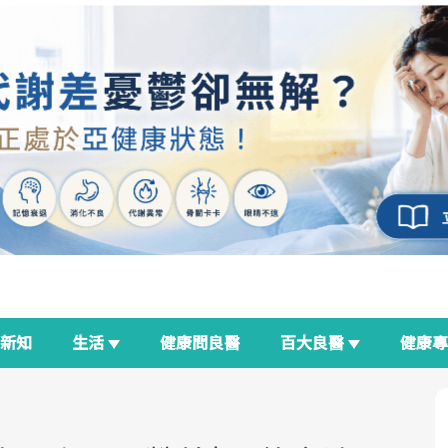
新知
生活
健康問良醫
百大良醫
健康
良醫生活祭
我與健康韌性的距離