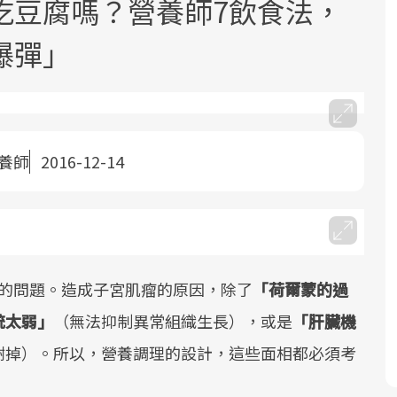
吃豆腐嗎？營養師7飲食法，
爆彈」
營養師
2016-12-14
面對超高齡社會的浪潮，台灣正在快速
2025年，就到良醫生活祭體驗「一站式
良醫健康網從「換季的身體變化」出
邁向「健康照護」的新時代。隨著國家
健康新生活」，從講座、體驗到運動，
發，透過醫學觀點與日常感受的對話，
政策如「健康台灣推動委員會」與「長
全面啟動你的健康革命！
建立對亞健康的認知，進而引導實際的
照3.0」的推進，「預防醫學」已成全民
改善行動。
關注的核心議題。然而，健檢不只是醫
瘤的問題。造成子宮肌瘤的原因，除了
「荷爾蒙的過
療院所的服務，更是民眾了解自身健康
狀況、啟動健康管理的重要起點。
統太弱」
（無法抑制異常組織生長），或是
「肝臟機
謝掉）。所以，營養調理的設計，這些面相都必須考
前往專題
前往專題
前往專題