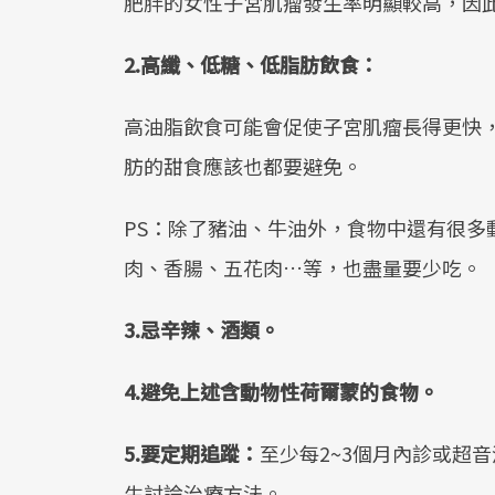
肥胖的女性子宮肌瘤發生率明顯較高，因
2.
高纖、低糖、低脂肪飲食：
高油脂飲食可能會促使子宮肌瘤長得更快
肪的甜食應該也都要避免。
PS：除了豬油、牛油外，食物中還有很多
肉、香腸、五花肉…等，也盡量要少吃。
3.
忌辛辣、酒類。
4.
避免上述含動物性荷爾蒙的食物。
5.
要定期追蹤：
至少每2~3個月內診或超
生討論治療方法。