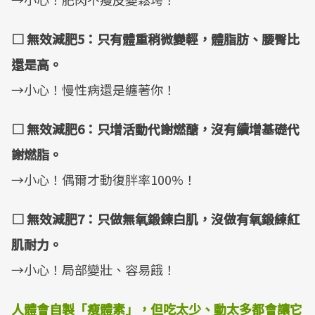
□
無效減肥
5
：只有體重稍微變輕，體脂肪、腰臀比
還是高。
→小心！慢性病還是纏著你！
□
無效減肥
6
：只增活動代謝燃醣，沒有續增基礎代
謝燃脂。
→小心！偶爾才動復胖率100%！
□
無效減肥
7
：只做無氧鍛鍊白肌，沒做有氧鍛練紅
肌耐力。
→小心！局部變壯、容易餓！
人體會自製「瘦體素」，但吃太少、動太多都會讓它