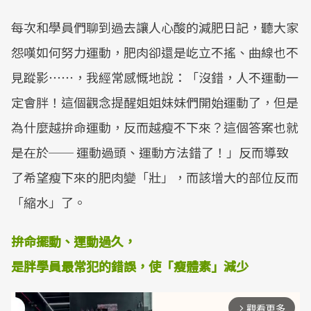
每次和學員們聊到過去讓人心酸的減肥日記，聽大家
怨嘆如何努力運動，肥肉卻還是屹立不搖、曲線也不
見蹤影⋯⋯，我經常感慨地說：「沒錯，人不運動一
定會胖！這個觀念提醒姐姐妹妹們開始運動了，但是
為什麼越拚命運動，反而越瘦不下來？這個答案也就
是在於── 運動過頭、運動方法錯了！」反而導致
了希望瘦下來的肥肉變「壯」，而該增大的部位反而
「縮水」了。
拚命擺動、運動過久，
是胖學員最常犯的錯誤，使「瘦體素」減少
觀看更多
arrow_forward_ios