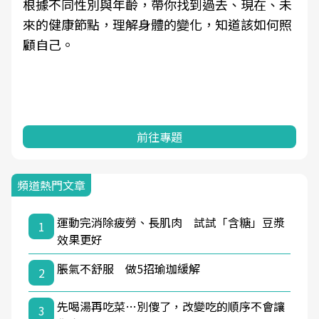
根據不同性別與年齡，帶你找到過去、現在、未
來的健康節點，理解身體的變化，知道該如何照
顧自己。
前往專題
頻道熱門文章
運動完消除疲勞、長肌肉 試試「含糖」豆漿
1
效果更好
脹氣不舒服 做5招瑜珈緩解
2
先喝湯再吃菜…別傻了，改變吃的順序不會讓
3