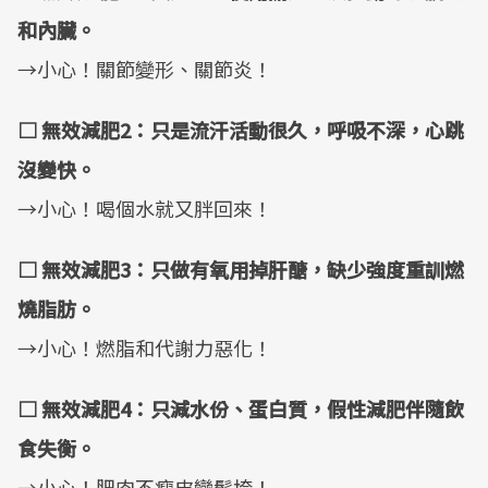
和內臟。
→小心！關節變形、關節炎！
□
無效減肥
2
：只是流汗活動很久，呼吸不深，心跳
沒變快。
→小心！喝個水就又胖回來！
□
無效減肥
3
：只做有氧用掉肝醣，缺少強度重訓燃
燒脂肪。
→小心！燃脂和代謝力惡化！
□
無效減肥
4
：只減水份、蛋白質，假性減肥伴隨飲
食失衡。
→小心！肥肉不瘦皮變鬆垮！