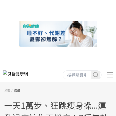
良醫
減肥
一天1萬步、狂跳瘦身操...運