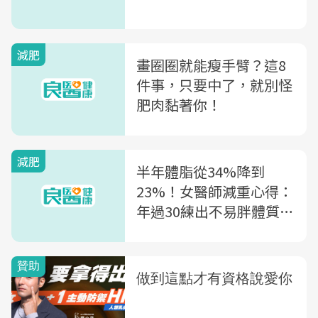
減肥
畫圈圈就能瘦手臂？這8
件事，只要中了，就別怪
肥肉黏著你！
減肥
半年體脂從34%降到
23%！女醫師減重心得：
年過30練出不易胖體質，
瘦子們沒說的秘密