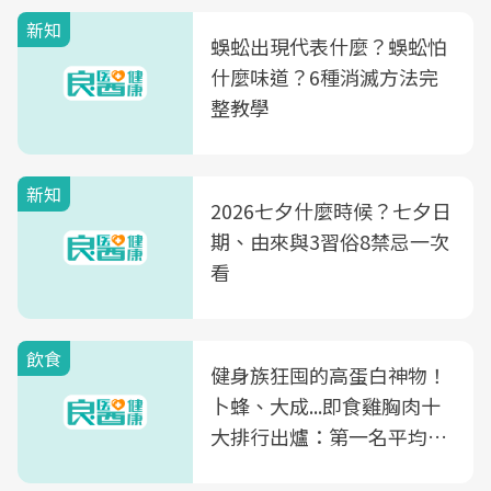
新知
蜈蚣出現代表什麼？蜈蚣怕
什麼味道？6種消滅方法完
整教學
新知
2026七夕什麼時候？七夕日
期、由來與3習俗8禁忌一次
看
飲食
健身族狂囤的高蛋白神物！
卜蜂、大成...即食雞胸肉十
大排行出爐：第一名平均一
片不到50元