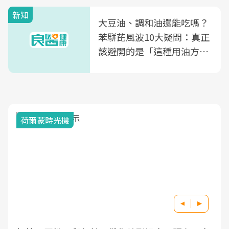
新知
大豆油、調和油還能吃嗎？
苯駢芘風波10大疑問：真正
該避開的是「這種用油方
式」
荷爾蒙時光機