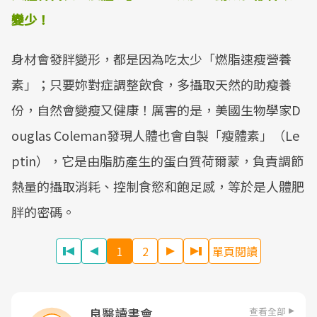
變少！
身材會發胖變形，都是因為吃太少「燃脂速瘦營養
素」；只要妳對症調整飲食，多攝取天然的助瘦養
份，自然會變瘦又健康！厲害的是，美國生物學家D
ouglas Coleman發現人體也會自製「瘦體素」（Le
ptin），它是由脂肪產生的蛋白質荷爾蒙，負責調節
熱量的攝取消耗、控制食慾和飽足感，等於是人體肥
胖的密碼。
1
2
單頁閱讀
查看全部
良醫讀書會