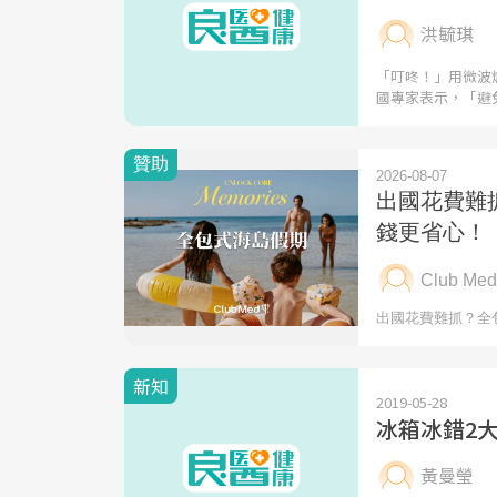
洪毓琪
「叮咚！」用微波
國專家表示，「避
新知
2019-05-28
冰箱冰錯2
黃曼瑩