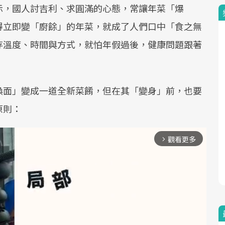
示，國人討吉利、求圓滿的心態，常讓年菜「爆
得立即變「廚餘」的年菜，就成了人們口中「食之無
存溫度、時間與方式，就怕年假過後，健康問題跟著
換面」變成一道全新菜餚，但在其「變身」前，也要
原則：
觀看更多
arrow_forward_ios