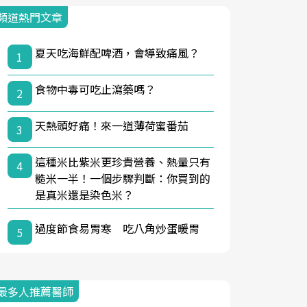
頻道熱門文章
夏天吃海鮮配啤酒，會導致痛風？
1
食物中毒可吃止瀉藥嗎？
2
天熱頭好痛！來一道薄荷蜜番茄
3
這種米比紫米更珍貴營養、熱量只有
4
糙米一半！一個步驟判斷：你買到的
是真米還是染色米？
過度節食易胃寒 吃八角炒蛋暖胃
5
最多人推薦醫師