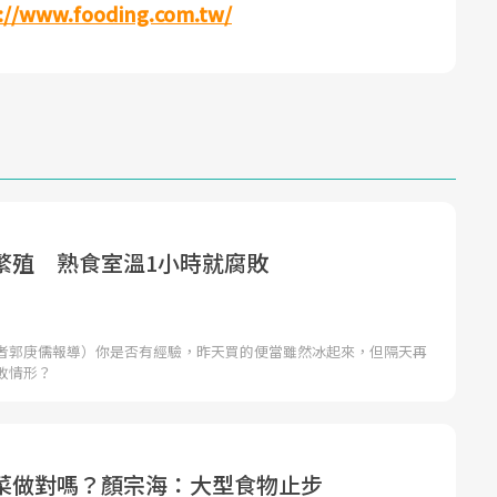
://www.fooding.com.tw/
繁殖 熟食室溫1小時就腐敗
者郭庚儒報導）你是否有經驗，昨天買的便當雖然冰起來，但隔天再
敗情形？
菜做對嗎？顏宗海：大型食物止步