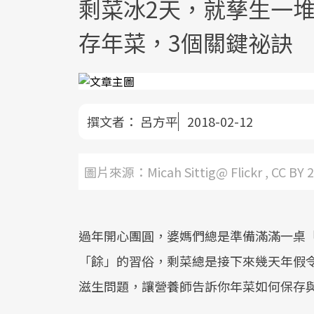
剩菜冰2天，就孳生一
存年菜，3個關鍵祕訣
撰文者：
呂方平
2018-02-12
圖片來源：Micah Sittig@ Flickr , CC BY 2
過年開心團圓，婆媽們總是準備滿滿一桌
「餘」的習俗，剩菜總是接下來幾天年假
滋生問題，讓營養師告訴你年菜如何保存