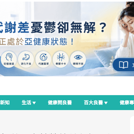
新知
生活
健康問良醫
百大良醫
健康
良醫生活祭
我與健康韌性的距離