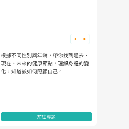
根據不同性別與年齡，帶你找到過去、
因應超高齡
現在、未來的健康節點，理解身體的變
「2025
化，知道該如何照顧自己。
康促進為目
民眾健康的
查、數據分
一起成為台
前往專題