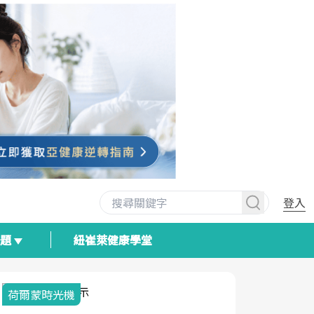
登入
專題
紐崔萊健康學堂
荷爾蒙時光機
2025健檢