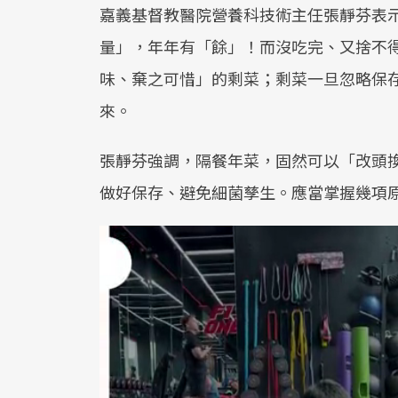
嘉義基督教醫院營養科技術主任張靜芬表
量」，年年有「餘」！而沒吃完、又捨不
味、棄之可惜」的剩菜；剩菜一旦忽略保
來。
張靜芬強調，隔餐年菜，固然可以「改頭
做好保存、避免細菌孳生。應當掌握幾項