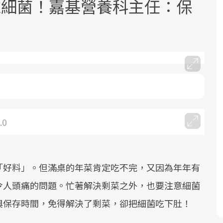
堆細菌！嘉基營養科主任：保
面對超高齡社會的浪潮，台灣正在快速
2025年，就到良醫生活祭體驗「一站式
良醫健康網從「換季的身體變化」出
邁向「健康照護」的新時代。隨著國家
健康新生活」，從講座、體驗到運動，
發，透過醫學觀點與日常感受的對話，
.0
政策如「健康台灣推動委員會」與「長
全面啟動你的健康革命！
建立對亞健康的認知，進而引導實際的
照3.0」的推進，「預防醫學」已成全民
改善行動。
關注的核心議題。然而，健檢不只是醫
療院所的服務，更是民眾了解自身健康
「好料」。但滿桌的年菜肯定吃不完，又因為年年有
狀況、啟動健康管理的重要起點。
令人頭痛的問題。忙著解決剩菜之外，也要注意細菌
前往專題
前往專題
前往專題
與保存時間，免得解決了剩菜，卻把細菌吃下肚！