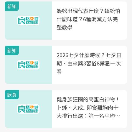
新知
蜈蚣出現代表什麼？蜈蚣怕
什麼味道？6種消滅方法完
整教學
新知
2026七夕什麼時候？七夕日
期、由來與3習俗8禁忌一次
看
飲食
健身族狂囤的高蛋白神物！
卜蜂、大成...即食雞胸肉十
大排行出爐：第一名平均一
片不到50元