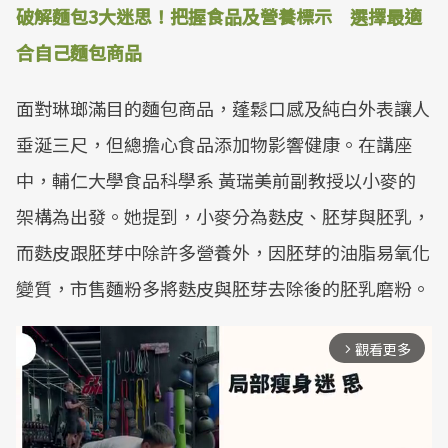
破解麵包3大迷思！把握食品及營養標示 選擇最適
合自己麵包商品
面對琳瑯滿目的麵包商品，蓬鬆口感及純白外表讓人
垂涎三尺，但總擔心食品添加物影響健康。在講座
中，輔仁大學食品科學系 黃瑞美前副教授以小麥的
架構為出發。她提到，小麥分為麩皮、胚芽與胚乳，
而麩皮跟胚芽中除許多營養外，因胚芽的油脂易氧化
變質，市售麵粉多將麩皮與胚芽去除後的胚乳磨粉。
觀看更多
arrow_forward_ios