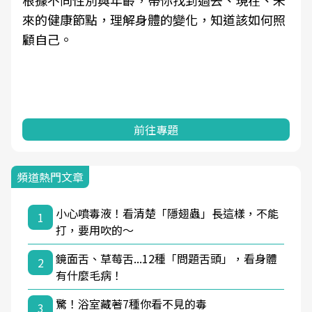
根據不同性別與年齡，帶你找到過去、現在、未
來的健康節點，理解身體的變化，知道該如何照
顧自己。
前往專題
頻道熱門文章
小心噴毒液！看清楚「隱翅蟲」長這樣，不能
1
打，要用吹的～
鏡面舌、草莓舌...12種「問題舌頭」，看身體
2
有什麼毛病！
驚！浴室藏著7種你看不見的毒
3