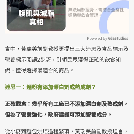
Powered by 
GliaStudios
會中，黃瑞美前副教授更提出三大迷思及食品標示及
Mute
營養標示閱讀2步驟，引領民眾獲得正確的飲食知
識、懂得選擇最適合的商品。
迷思一：麵粉有添加漂白劑或熟成劑？
正確觀念：幾乎所有工廠已不添加漂白劑及熟成劑，
但為了營養強化，政府建議可添加營養成分。
從小麥到麵包烘焙過程繁瑣，黃瑞美前副教授坦言，