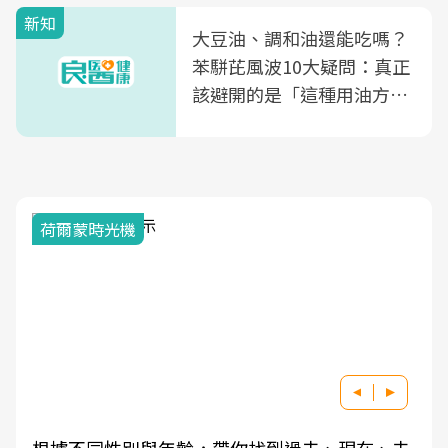
新知
大豆油、調和油還能吃嗎？
苯駢芘風波10大疑問：真正
該避開的是「這種用油方
式」
荷爾蒙時光機