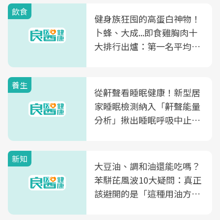
飲食
健身族狂囤的高蛋白神物！
卜蜂、大成...即食雞胸肉十
大排行出爐：第一名平均一
片不到50元
養生
從鼾聲看睡眠健康！新型居
家睡眠檢測納入「鼾聲能量
分析」揪出睡眠呼吸中止症
風險
新知
大豆油、調和油還能吃嗎？
苯駢芘風波10大疑問：真正
該避開的是「這種用油方
式」