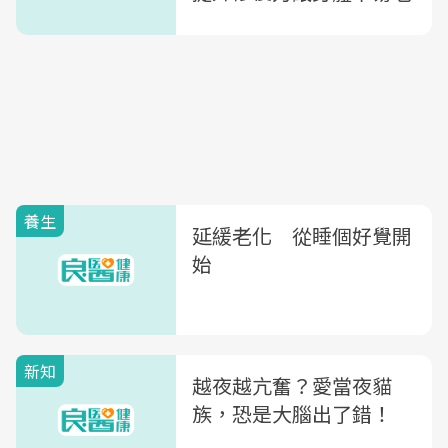
養生
延緩老化 從睡個好覺開
始
新知
越夜越亢奮？愛當夜貓
族，恐是大腦出了錯！