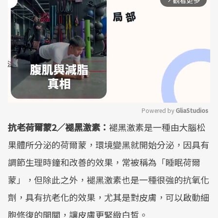
觀看更多
Powered by 
GliaStudios
抗老荷爾蒙2／褪黑激素：
褪黑激素是一種由大腦松
Mute
果體所分泌的荷爾蒙，環境變黑就開始分泌，因具有
調節生理時鐘和改善的效果，常被稱為「睡眠荷爾
蒙」，但除此之外，褪黑激素也是一種很強的抗氧化
劑，具有抗老化的效果，尤其是對皮膚，可以啟動細
胞修復的開關，讓皮膚更緊緻白皙。