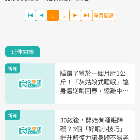
1
2
單頁閱讀
延伸閱讀
新知
睡錯了等於一個月胖1公
斤！「灰姑娘式睡眠」讓
身體逆齡回春，遠離中年
肥
新知
30歲後，開始有睡眠障
礙？3個「好眠小技巧」
提升修復力讓身體不易老