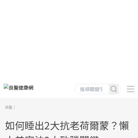
良醫
如何睡出2大抗老荷爾蒙？懶